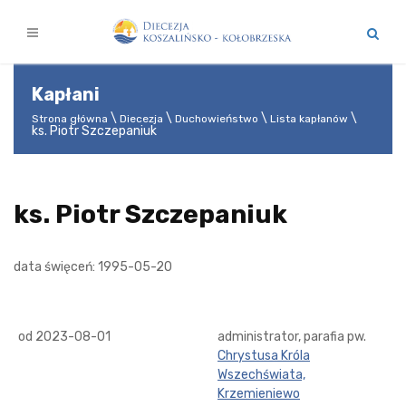
Kapłani
Strona główna
Diecezja
Duchowieństwo
Lista kapłanów
ks. Piotr Szczepaniuk
ks. Piotr Szczepaniuk
data święceń: 1995-05-20
od 2023-08-01
administrator, parafia pw.
Chrystusa Króla
Wszechświata,
Krzemieniewo