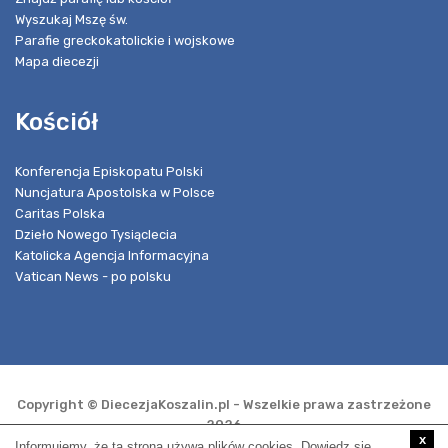
Wyszukaj Mszę św.
Parafie greckokatolickie i wojskowe
Mapa diecezji
Kościół
Konferencja Episkopatu Polski
Nuncjatura Apostolska w Polsce
Caritas Polska
Dzieło Nowego Tysiąclecia
Katolicka Agencja Informacyjna
Vatican News - po polsku
Copyright © DiecezjaKoszalin.pl - Wszelkie prawa zastrzeżone
2026
x
Informujemy, że ta strona używa plików cookies. Dowiedz się