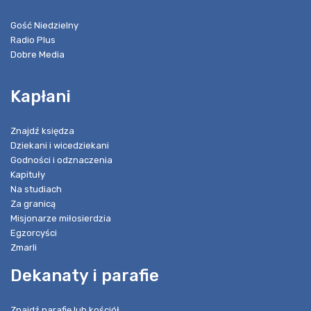
Gość Niedzielny
Radio Plus
Dobre Media
Kapłani
Znajdź księdza
Dziekani i wicedziekani
Godności i odznaczenia
Kapituły
Na studiach
Za granicą
Misjonarze miłosierdzia
Egzorcyści
Zmarli
Dekanaty i parafie
Znajdź parafię lub kościół