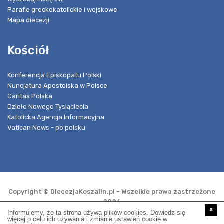
Parafie greckokatolickie i wojskowe
Mapa diecezji
Kościół
Konferencja Episkopatu Polski
Nuncjatura Apostolska w Polsce
Caritas Polska
Dzieło Nowego Tysiąclecia
Katolicka Agencja Informacyjna
Vatican News - po polsku
Copyright © DiecezjaKoszalin.pl - Wszelkie prawa zastrzeżone
2026
x
Informujemy, że ta strona używa plików cookies. Dowiedz się
więcej
o celu ich używania
i
zmianie ustawień cookie w