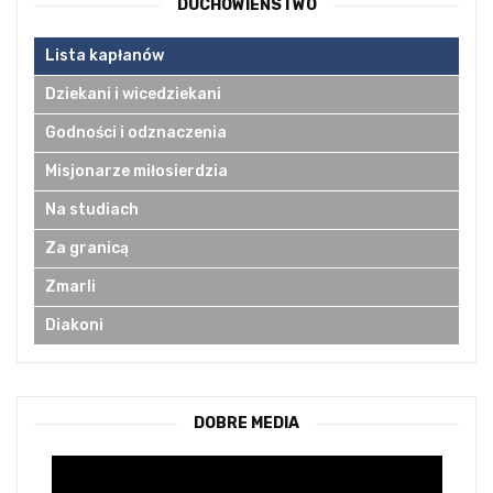
DUCHOWIEŃSTWO
Lista kapłanów
Dziekani i wicedziekani
Godności i odznaczenia
Misjonarze miłosierdzia
Na studiach
Za granicą
Zmarli
Diakoni
DOBRE MEDIA