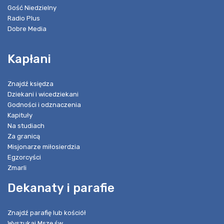
Gość Niedzielny
Radio Plus
Dobre Media
Kapłani
Znajdź księdza
Dziekani i wicedziekani
Godności i odznaczenia
Kapituły
Na studiach
Za granicą
Misjonarze miłosierdzia
Egzorcyści
Zmarli
Dekanaty i parafie
Znajdź parafię lub kościół
Wyszukaj Mszę św.