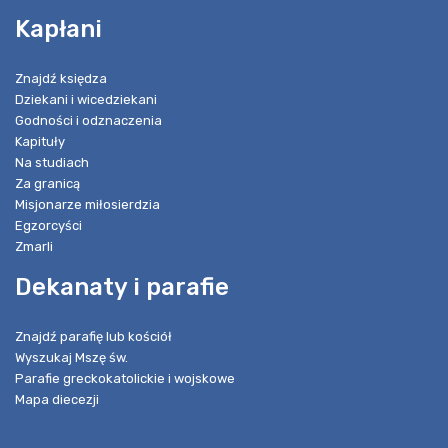
Kapłani
Znajdź księdza
Dziekani i wicedziekani
Godności i odznaczenia
Kapituły
Na studiach
Za granicą
Misjonarze miłosierdzia
Egzorcyści
Zmarli
Dekanaty i parafie
Znajdź parafię lub kościół
Wyszukaj Mszę św.
Parafie greckokatolickie i wojskowe
Mapa diecezji