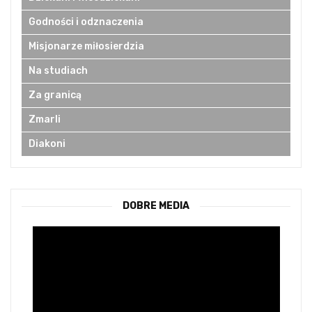
Godności i odznaczenia
Misjonarze miłosierdzia
Na studiach
Za granicą
Zmarli
Diakoni
DOBRE MEDIA