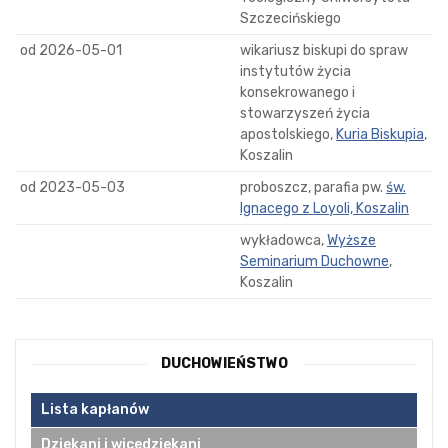
Szczecińskiego
od 2026-05-01
wikariusz biskupi do spraw
instytutów życia
konsekrowanego i
stowarzyszeń życia
apostolskiego,
Kuria Biskupia
,
Koszalin
od 2023-05-03
proboszcz, parafia pw.
św.
Ignacego z Loyoli, Koszalin
wykładowca,
Wyższe
Seminarium Duchowne
,
Koszalin
DUCHOWIEŃSTWO
Lista kapłanów
Dziekani i wicedziekani