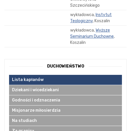
Szczecińskiego
wykładowca,
Instytut
Teologiczny
, Koszalin
wykładowca,
Wyższe
Seminarium Duchowne
,
Koszalin
DUCHOWIEŃSTWO
Lista kapłanów
Dziekani i wicedziekani
Godności i odznaczenia
Misjonarze miłosierdzia
Na studiach
Za granicą