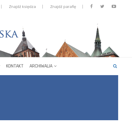
Znajdź księdza
Znajdź parafię
KONTAKT
ARCHIWALIA