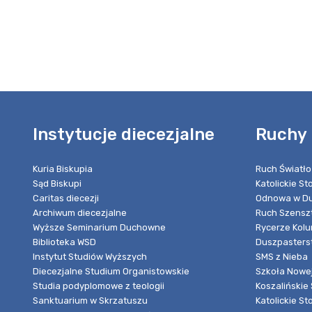
Instytucje diecezjalne
Ruchy 
Kuria Biskupia
Ruch Światło
Sąd Biskupi
Katolickie S
Caritas diecezji
Odnowa w Du
Archiwum diecezjalne
Ruch Szensz
Wyższe Seminarium Duchowne
Rycerze Kol
Biblioteka WSD
Duszpasters
Instytut Studiów Wyższych
SMS z Nieba
Diecezjalne Studium Organistowskie
Szkoła Nowej
Studia podyplomowe z teologii
Koszalińskie 
Sanktuarium w Skrzatuszu
Katolickie St