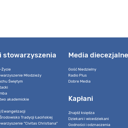
i stowarzyszenia
Media diecezjaln
-Życie
Gość Niedzielny
towarzyszenie Młodzieży
Radio Plus
chu Świętym
Dobre Media
tacki
umba
Kapłani
two akademickie
 Ewangelizacji
Znajdź księdza
Środowisko Tradycji Łacińskiej
Dziekani i wicedziekani
owarzyszenie "Civitas Christiana"
Godności i odznaczenia