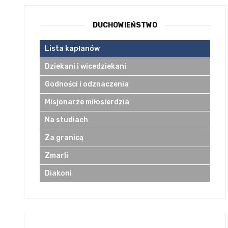
DUCHOWIEŃSTWO
Lista kapłanów
Dziekani i wicedziekani
Godności i odznaczenia
Misjonarze miłosierdzia
Na studiach
Za granicą
Zmarli
Diakoni