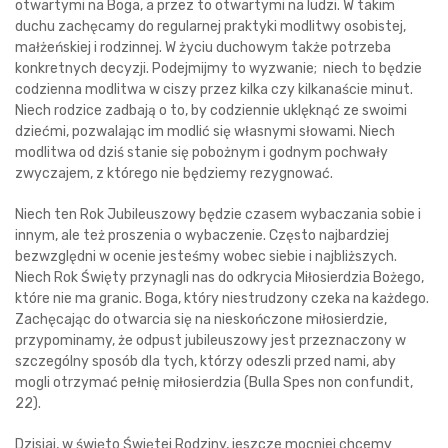
otwartymi na Boga, a przez to otwartymi na ludzi. W takim
duchu zachęcamy do regularnej praktyki modlitwy osobistej,
małżeńskiej i rodzinnej. W życiu duchowym także potrzeba
konkretnych decyzji. Podejmijmy to wyzwanie; niech to będzie
codzienna modlitwa w ciszy przez kilka czy kilkanaście minut.
Niech rodzice zadbają o to, by codziennie uklęknąć ze swoimi
dziećmi, pozwalając im modlić się własnymi słowami. Niech
modlitwa od dziś stanie się pobożnym i godnym pochwały
zwyczajem, z którego nie będziemy rezygnować.
Niech ten Rok Jubileuszowy będzie czasem wybaczania sobie i
innym, ale też proszenia o wybaczenie. Często najbardziej
bezwzględni w ocenie jesteśmy wobec siebie i najbliższych.
Niech Rok Święty przynagli nas do odkrycia Miłosierdzia Bożego,
które nie ma granic. Boga, który niestrudzony czeka na każdego.
Zachęcając do otwarcia się na nieskończone miłosierdzie,
przypominamy, że odpust jubileuszowy jest przeznaczony w
szczególny sposób dla tych, którzy odeszli przed nami, aby
mogli otrzymać pełnię miłosierdzia (Bulla Spes non confundit,
22).
Dzisiaj, w święto Świętej Rodziny, jeszcze mocniej chcemy