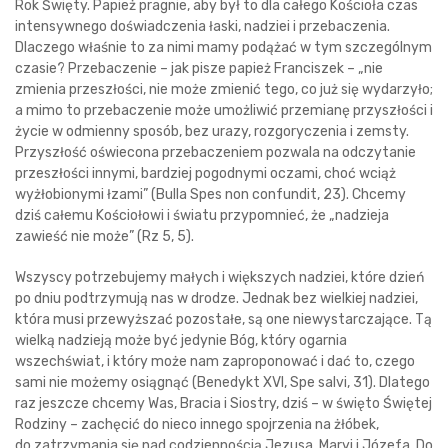
Rok Święty. Papież pragnie, aby był to dla całego Kościoła czas
intensywnego doświadczenia łaski, nadziei i przebaczenia.
Dlaczego właśnie to za nimi mamy podążać w tym szczególnym
czasie? Przebaczenie – jak pisze papież Franciszek – „nie
zmienia przeszłości, nie może zmienić tego, co już się wydarzyło;
a mimo to przebaczenie może umożliwić przemianę przyszłości i
życie w odmienny sposób, bez urazy, rozgoryczenia i zemsty.
Przyszłość oświecona przebaczeniem pozwala na odczytanie
przeszłości innymi, bardziej pogodnymi oczami, choć wciąż
wyżłobionymi łzami” (Bulla Spes non confundit, 23). Chcemy
dziś całemu Kościołowi i światu przypomnieć, że „nadzieja
zawieść nie może” (Rz 5, 5).
Wszyscy potrzebujemy małych i większych nadziei, które dzień
po dniu podtrzymują nas w drodze. Jednak bez wielkiej nadziei,
która musi przewyższać pozostałe, są one niewystarczające. Tą
wielką nadzieją może być jedynie Bóg, który ogarnia
wszechświat, i który może nam zaproponować i dać to, czego
sami nie możemy osiągnąć (Benedykt XVI, Spe salvi, 31). Dlatego
raz jeszcze chcemy Was, Bracia i Siostry, dziś – w święto Świętej
Rodziny – zachęcić do nieco innego spojrzenia na żłóbek,
do zatrzymania się nad codziennością Jezusa, Maryi i Józefa. Do