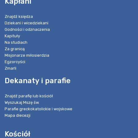
Kapłani
Znajdź księdza
Dziekani i wicedziekani
Godności i odznaczenia
Kapituły
Na studiach
Za granicą
Misjonarze miłosierdzia
Egzorcyści
Zmarli
Dekanaty i parafie
Znajdź parafię lub kościół
Wyszukaj Mszę św.
Parafie greckokatolickie i wojskowe
Mapa diecezji
Kościół