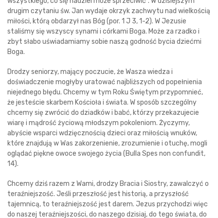
wszystkiego, co się nadziei może sprzeciwić”. W dzisiejszym
drugim czytaniu św. Jan wydaje okrzyk zachwytu nad wielkością
miłości, którą obdarzył nas Bóg (por. 1 J 3, 1-2). W Jezusie
staliśmy się wszyscy synami i córkami Boga. Może za rzadko i
zbyt słabo uświadamiamy sobie naszą godność bycia dziećmi
Boga.
Drodzy seniorzy, mający poczucie, że Wasza wiedza i
doświadczenie mogłyby uratować najbliższych od popełnienia
niejednego błędu. Chcemy w tym Roku Świętym przypomnieć,
że jesteście skarbem Kościoła i świata. W sposób szczególny
chcemy się zwrócić do dziadków i babć, którzy przekazujecie
wiarę i mądrość życiową młodszym pokoleniom. Życzymy,
abyście wsparci wdzięcznością dzieci oraz miłością wnuków,
które znajdują w Was zakorzenienie, zrozumienie i otuchę, mogli
oglądać piękne owoce swojego życia (Bulla Spes non confundit,
14).
Chcemy dziś razem z Wami, drodzy Bracia i Siostry, zawalczyć o
teraźniejszość. Jeśli przeszłość jest historią, a przyszłość
tajemnicą, to teraźniejszość jest darem. Jezus przychodzi więc
do naszej teraźniejszości, do naszego dzisiaj, do tego świata, do