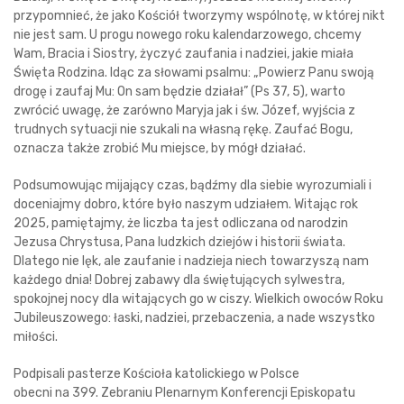
przypomnieć, że jako Kościół tworzymy wspólnotę, w której nikt
nie jest sam. U progu nowego roku kalendarzowego, chcemy
Wam, Bracia i Siostry, życzyć zaufania i nadziei, jakie miała
Święta Rodzina. Idąc za słowami psalmu: „Powierz Panu swoją
drogę i zaufaj Mu: On sam będzie działał” (Ps 37, 5), warto
zwrócić uwagę, że zarówno Maryja jak i św. Józef, wyjścia z
trudnych sytuacji nie szukali na własną rękę. Zaufać Bogu,
oznacza także zrobić Mu miejsce, by mógł działać.
Podsumowując mijający czas, bądźmy dla siebie wyrozumiali i
doceniajmy dobro, które było naszym udziałem. Witając rok
2025, pamiętajmy, że liczba ta jest odliczana od narodzin
Jezusa Chrystusa, Pana ludzkich dziejów i historii świata.
Dlatego nie lęk, ale zaufanie i nadzieja niech towarzyszą nam
każdego dnia! Dobrej zabawy dla świętujących sylwestra,
spokojnej nocy dla witających go w ciszy. Wielkich owoców Roku
Jubileuszowego: łaski, nadziei, przebaczenia, a nade wszystko
miłości.
Podpisali pasterze Kościoła katolickiego w Polsce
obecni na 399. Zebraniu Plenarnym Konferencji Episkopatu