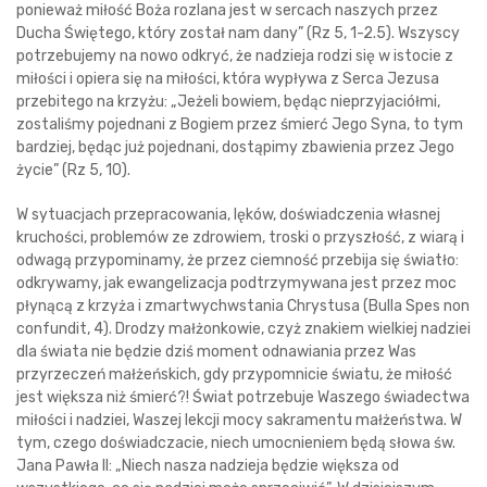
ponieważ miłość Boża rozlana jest w sercach naszych przez
Ducha Świętego, który został nam dany” (Rz 5, 1-2.5). Wszyscy
potrzebujemy na nowo odkryć, że nadzieja rodzi się w istocie z
miłości i opiera się na miłości, która wypływa z Serca Jezusa
przebitego na krzyżu: „Jeżeli bowiem, będąc nieprzyjaciółmi,
zostaliśmy pojednani z Bogiem przez śmierć Jego Syna, to tym
bardziej, będąc już pojednani, dostąpimy zbawienia przez Jego
życie” (Rz 5, 10).
W sytuacjach przepracowania, lęków, doświadczenia własnej
kruchości, problemów ze zdrowiem, troski o przyszłość, z wiarą i
odwagą przypominamy, że przez ciemność przebija się światło:
odkrywamy, jak ewangelizacja podtrzymywana jest przez moc
płynącą z krzyża i zmartwychwstania Chrystusa (Bulla Spes non
confundit, 4). Drodzy małżonkowie, czyż znakiem wielkiej nadziei
dla świata nie będzie dziś moment odnawiania przez Was
przyrzeczeń małżeńskich, gdy przypomnicie światu, że miłość
jest większa niż śmierć?! Świat potrzebuje Waszego świadectwa
miłości i nadziei, Waszej lekcji mocy sakramentu małżeństwa. W
tym, czego doświadczacie, niech umocnieniem będą słowa św.
Jana Pawła II: „Niech nasza nadzieja będzie większa od