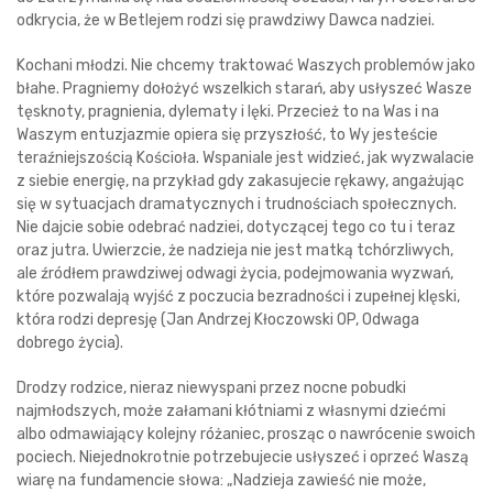
odkrycia, że w Betlejem rodzi się prawdziwy Dawca nadziei.
Kochani młodzi. Nie chcemy traktować Waszych problemów jako
błahe. Pragniemy dołożyć wszelkich starań, aby usłyszeć Wasze
tęsknoty, pragnienia, dylematy i lęki. Przecież to na Was i na
Waszym entuzjazmie opiera się przyszłość, to Wy jesteście
teraźniejszością Kościoła. Wspaniale jest widzieć, jak wyzwalacie
z siebie energię, na przykład gdy zakasujecie rękawy, angażując
się w sytuacjach dramatycznych i trudnościach społecznych.
Nie dajcie sobie odebrać nadziei, dotyczącej tego co tu i teraz
oraz jutra. Uwierzcie, że nadzieja nie jest matką tchórzliwych,
ale źródłem prawdziwej odwagi życia, podejmowania wyzwań,
które pozwalają wyjść z poczucia bezradności i zupełnej klęski,
która rodzi depresję (Jan Andrzej Kłoczowski OP, Odwaga
dobrego życia).
Drodzy rodzice, nieraz niewyspani przez nocne pobudki
najmłodszych, może załamani kłótniami z własnymi dziećmi
albo odmawiający kolejny różaniec, prosząc o nawrócenie swoich
pociech. Niejednokrotnie potrzebujecie usłyszeć i oprzeć Waszą
wiarę na fundamencie słowa: „Nadzieja zawieść nie może,