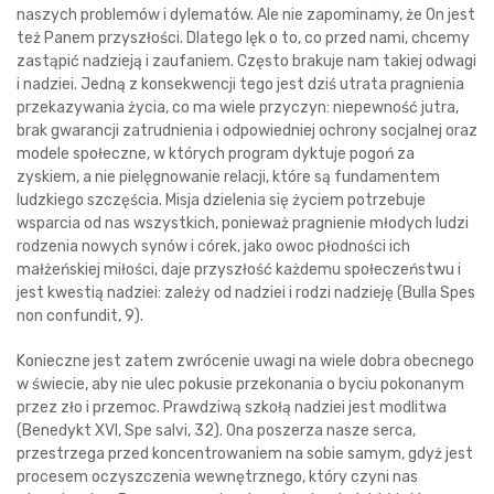
naszych problemów i dylematów. Ale nie zapominamy, że On jest
też Panem przyszłości. Dlatego lęk o to, co przed nami, chcemy
zastąpić nadzieją i zaufaniem. Często brakuje nam takiej odwagi
i nadziei. Jedną z konsekwencji tego jest dziś utrata pragnienia
przekazywania życia, co ma wiele przyczyn: niepewność jutra,
brak gwarancji zatrudnienia i odpowiedniej ochrony socjalnej oraz
modele społeczne, w których program dyktuje pogoń za
zyskiem, a nie pielęgnowanie relacji, które są fundamentem
ludzkiego szczęścia. Misja dzielenia się życiem potrzebuje
wsparcia od nas wszystkich, ponieważ pragnienie młodych ludzi
rodzenia nowych synów i córek, jako owoc płodności ich
małżeńskiej miłości, daje przyszłość każdemu społeczeństwu i
jest kwestią nadziei: zależy od nadziei i rodzi nadzieję (Bulla Spes
non confundit, 9).
Konieczne jest zatem zwrócenie uwagi na wiele dobra obecnego
w świecie, aby nie ulec pokusie przekonania o byciu pokonanym
przez zło i przemoc. Prawdziwą szkołą nadziei jest modlitwa
(Benedykt XVI, Spe salvi, 32). Ona poszerza nasze serca,
przestrzega przed koncentrowaniem na sobie samym, gdyż jest
procesem oczyszczenia wewnętrznego, który czyni nas