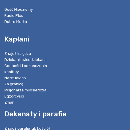
Gość Niedzielny
Radio Plus
Dobre Media
Kapłani
Znajdź księdza
Dziekani i wicedziekani
Godności i odznaczenia
Kapituły
Na studiach
Za granicą
Misjonarze miłosierdzia
Egzorcyści
Zmarli
Dekanaty i parafie
Znajdź parafię lub kościół