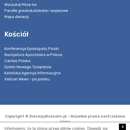
Wyszukaj Mszę św.
Parafie greckokatolickie i wojskowe
Mapa diecezji
Kościół
Konferencja Episkopatu Polski
Nuncjatura Apostolska w Polsce
Caritas Polska
Dzieło Nowego Tysiąclecia
Katolicka Agencja Informacyjna
Vatican News - po polsku
Copyright © DiecezjaKoszalin.pl - Wszelkie prawa zastrzeżone
2026
x
Informujemy, że ta strona używa plików cookies. Dowiedz się