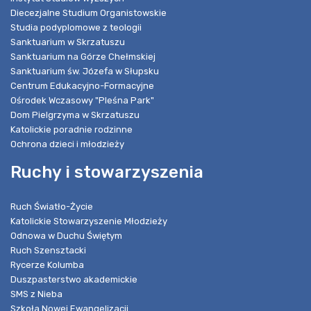
Diecezjalne Studium Organistowskie
Studia podyplomowe z teologii
Sanktuarium w Skrzatuszu
Sanktuarium na Górze Chełmskiej
Sanktuarium św. Józefa w Słupsku
Centrum Edukacyjno-Formacyjne
Ośrodek Wczasowy "Pleśna Park"
Dom Pielgrzyma w Skrzatuszu
Katolickie poradnie rodzinne
Ochrona dzieci i młodzieży
Ruchy i stowarzyszenia
Ruch Światło-Życie
Katolickie Stowarzyszenie Młodzieży
Odnowa w Duchu Świętym
Ruch Szensztacki
Rycerze Kolumba
Duszpasterstwo akademickie
SMS z Nieba
Szkoła Nowej Ewangelizacji