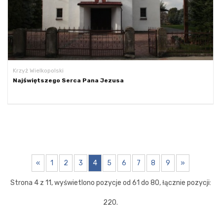
Krzyż Wielkopolski
Najświętszego Serca Pana Jezusa
«
1
2
3
4
5
6
7
8
9
»
Strona 4 z 11, wyświetlono pozycje od 61 do 80, łącznie pozycji:
220.