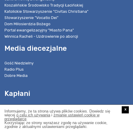
Koszalińskie Środowisko Tradycji Łacińskiej
Katolickie Stowarzyszenie "Civitas Christiana"
Stowarzyszenie "Vocatio Dei"
Dom Miłosierdzia Bożego
Portal ewangelizacyjny "Miasto Pana"
Winnica Racheli - Uzdrowienie po aborcji
Media diecezjalne
Gość Niedzielny
Radio Plus
Dobre Media
Kapłani
Znajdź księdza
x
Informujemy, że ta strona używa plików cookies. Dowiedz się
Dziekani i wicedziekani
więcej
o celu ich używania
i
zmianie ustawień cookie w
przeglądarce
.
Godności i odznaczenia
Korzystając ze strony wyrażasz zgodę na używanie cookie,
zgodnie z aktualnymi ustawieniami przeglądarki.
Kapituły