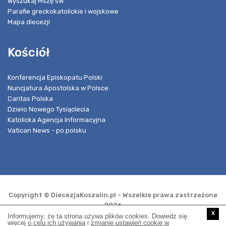
Wyszukaj Mszę św.
Parafie greckokatolickie i wojskowe
Mapa diecezji
Kościół
Konferencja Episkopatu Polski
Nuncjatura Apostolska w Polsce
Caritas Polska
Dzieło Nowego Tysiąclecia
Katolicka Agencja Informacyjna
Vatican News - po polsku
Copyright © DiecezjaKoszalin.pl - Wszelkie prawa zastrzeżone
2026
x
Informujemy, że ta strona używa plików cookies. Dowiedz się
więcej
o celu ich używania
i
zmianie ustawień cookie w