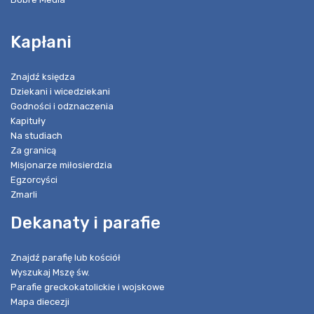
Kapłani
Znajdź księdza
Dziekani i wicedziekani
Godności i odznaczenia
Kapituły
Na studiach
Za granicą
Misjonarze miłosierdzia
Egzorcyści
Zmarli
Dekanaty i parafie
Znajdź parafię lub kościół
Wyszukaj Mszę św.
Parafie greckokatolickie i wojskowe
Mapa diecezji