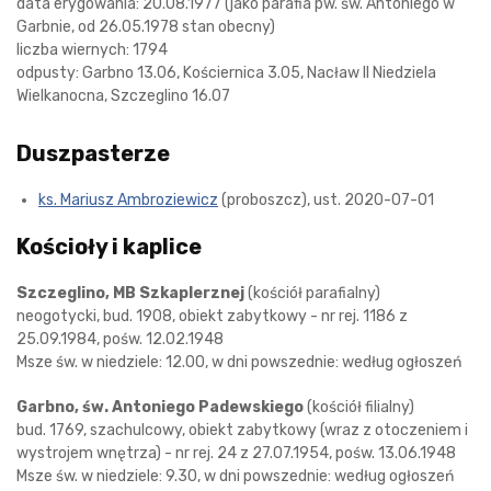
data erygowania: 20.08.1977 (jako parafia pw. św. Antoniego w
Garbnie, od 26.05.1978 stan obecny)
liczba wiernych: 1794
odpusty: Garbno 13.06, Kościernica 3.05, Nacław II Niedziela
Wielkanocna, Szczeglino 16.07
Duszpasterze
ks. Mariusz Ambroziewicz
(proboszcz), ust. 2020-07-01
Kościoły i kaplice
Szczeglino, MB Szkaplerznej
(kościół parafialny)
neogotycki, bud. 1908, obiekt zabytkowy - nr rej. 1186 z
25.09.1984, pośw. 12.02.1948
Msze św. w niedziele: 12.00, w dni powszednie: według ogłoszeń
Garbno, św. Antoniego Padewskiego
(kościół filialny)
bud. 1769, szachulcowy, obiekt zabytkowy (wraz z otoczeniem i
wystrojem wnętrza) - nr rej. 24 z 27.07.1954, pośw. 13.06.1948
Msze św. w niedziele: 9.30, w dni powszednie: według ogłoszeń