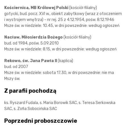
Kościernica, MB Królowej Polski
(kościół filialny)
gotycki, bud. pocz. XVI w., obiekt zabytkowy (wraz z otoczeniem
i wystrojem wnętrza) - nr rej. 25 z 4.12.1954, pośw. 8.12.1946
Msze św. w niedziele: 10.45, w dni powszednie: według ogłoszeń
Nacław, Miłosierdzia Bożego
(kościół filialny)
bud. od 1984, pośw. 5.09.2010
Msze św. w niedziele: 8.15, w dni powszednie: według ogłoszeń
Rekowo, św. Jana Pawła II
(kaplica)
bud. od 2007
Msze św. w niedziele: sobota 17.30, w dni powszednie: nie ma
Mszy św.
Z parafii pochodzą
ks. Ryszard Fudala, s. Maria Borowik SAC, s. Teresa Serkowska
SAC, s. Zofia Sobocińska SAC
Poprzedni proboszczowie