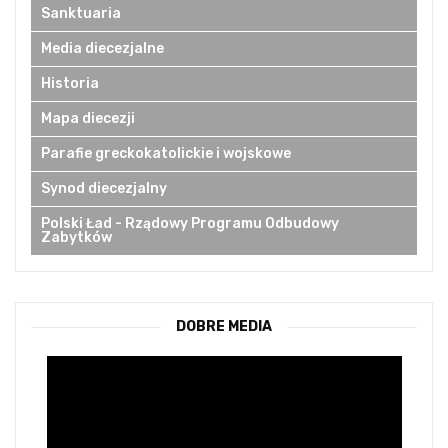
Sanktuaria
Media diecezjalne
Historia
Mapa diecezji
Parafie greckokatolickie i wojskowe
Synod diecezjalny
Polski Ład - Rządowy Programu Odbudowy
Zabytków
DOBRE MEDIA