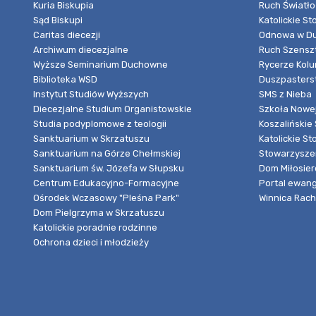
Kuria Biskupia
Ruch Światło
Sąd Biskupi
Katolickie S
Caritas diecezji
Odnowa w Du
Archiwum diecezjalne
Ruch Szensz
Wyższe Seminarium Duchowne
Rycerze Kol
Biblioteka WSD
Duszpasters
Instytut Studiów Wyższych
SMS z Nieba
Diecezjalne Studium Organistowskie
Szkoła Nowej
Studia podyplomowe z teologii
Koszalińskie 
Sanktuarium w Skrzatuszu
Katolickie St
Sanktuarium na Górze Chełmskiej
Stowarzyszen
Sanktuarium św. Józefa w Słupsku
Dom Miłosier
Centrum Edukacyjno-Formacyjne
Portal ewang
Ośrodek Wczasowy "Pleśna Park"
Winnica Rache
Dom Pielgrzyma w Skrzatuszu
Katolickie poradnie rodzinne
Ochrona dzieci i młodzieży