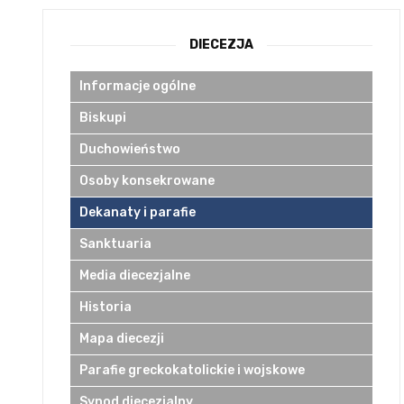
DIECEZJA
Informacje ogólne
Biskupi
Duchowieństwo
Osoby konsekrowane
Dekanaty i parafie
Sanktuaria
Media diecezjalne
Historia
Mapa diecezji
Parafie greckokatolickie i wojskowe
Synod diecezjalny