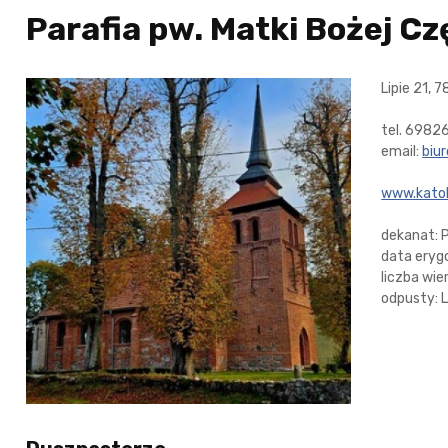
Parafia pw. Matki Bożej Cz
Lipie 21, 
tel. 698
email:
biur
www.katoli
dekanat: 
data erygo
liczba wie
odpusty: L