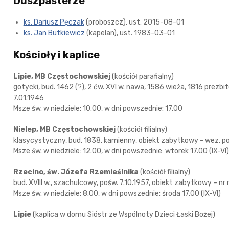
Duszpasterze
ks. Dariusz Pęczak
(proboszcz), ust. 2015-08-01
ks. Jan Butkiewicz
(kapelan), ust. 1983-03-01
Kościoły i kaplice
Lipie, MB Częstochowskiej
(kościół parafialny)
gotycki, bud. 1462 (?), 2 ćw. XVI w. nawa, 1586 wieża, 1816 prezbit
7.01.1946
Msze św. w niedziele: 10.00, w dni powszednie: 17.00
Nielep, MB Częstochowskiej
(kościół filialny)
klasycystyczny, bud. 1838, kamienny, obiekt zabytkowy - wez, p
Msze św. w niedziele: 12.00, w dni powszednie: wtorek 17.00 (IX-VI)
Rzecino, św. Józefa Rzemieślnika
(kościół filialny)
bud. XVIII w., szachulcowy, pośw. 7.10.1957, obiekt zabytkowy – nr r
Msze św. w niedziele: 8.00, w dni powszednie: środa 17.00 (IX-VI)
Lipie
(kaplica w domu Sióstr ze Wspólnoty Dzieci Łaski Bożej)