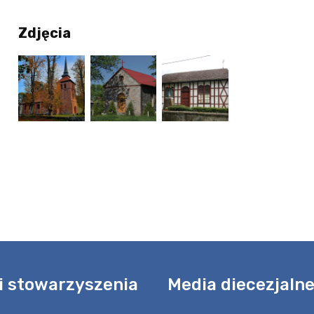
Zdjęcia
i stowarzyszenia
Media diecezjaln