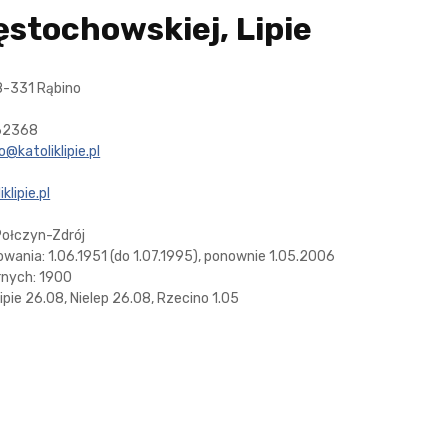
ęstochowskiej, Lipie
78-331 Rąbino
262368
o@katoliklipie.pl
klipie.pl
Połczyn-Zdrój
wania: 1.06.1951 (do 1.07.1995), ponownie 1.05.2006
rnych: 1900
ipie 26.08, Nielep 26.08, Rzecino 1.05