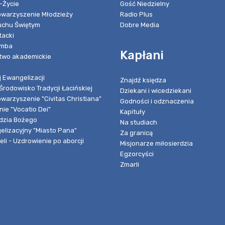
-Życie
Gość Niedzielny
towarzyszenie Młodzieży
Radio Plus
chu Świętym
Dobre Media
tacki
umba
Kapłani
two akademickie
 Ewangelizacji
Znajdź księdza
Środowisko Tradycji Łacińskiej
Dziekani i wicedziekani
owarzyszenie "Civitas Christiana"
Godności i odznaczenia
ie "Vocatio Dei"
Kapituły
dzia Bożego
Na studiach
elizacyjny "Miasto Pana"
Za granicą
li - Uzdrowienie po aborcji
Misjonarze miłosierdzia
Egzorcyści
Zmarli