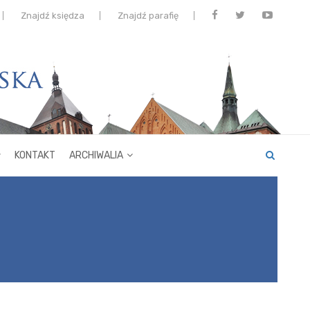
Znajdź księdza
Znajdź parafię
KONTAKT
ARCHIWALIA