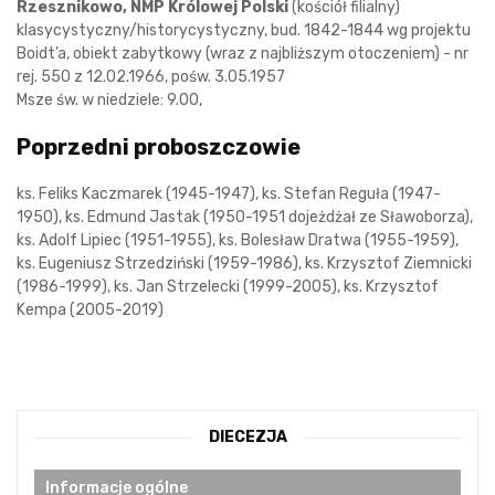
Rzesznikowo, NMP Królowej Polski
(kościół filialny)
klasycystyczny/historycystyczny, bud. 1842-1844 wg projektu
Boidt’a, obiekt zabytkowy (wraz z najbliższym otoczeniem) - nr
rej. 550 z 12.02.1966, pośw. 3.05.1957
Msze św. w niedziele: 9.00,
Poprzedni proboszczowie
ks. Feliks Kaczmarek (1945-1947), ks. Stefan Reguła (1947-
1950), ks. Edmund Jastak (1950-1951 dojeżdżał ze Sławoborza),
ks. Adolf Lipiec (1951-1955), ks. Bolesław Dratwa (1955-1959),
ks. Eugeniusz Strzedziński (1959-1986), ks. Krzysztof Ziemnicki
(1986-1999), ks. Jan Strzelecki (1999-2005), ks. Krzysztof
Kempa (2005-2019)
DIECEZJA
Informacje ogólne