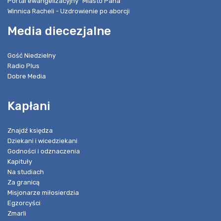
Portal ewangelizacyjny "Miasto Pana"
Winnica Racheli - Uzdrowienie po aborcji
Media diecezjalne
Gość Niedzielny
Radio Plus
Dobre Media
Kapłani
Znajdź księdza
Dziekani i wicedziekani
Godności i odznaczenia
Kapituły
Na studiach
Za granicą
Misjonarze miłosierdzia
Egzorcyści
Zmarli