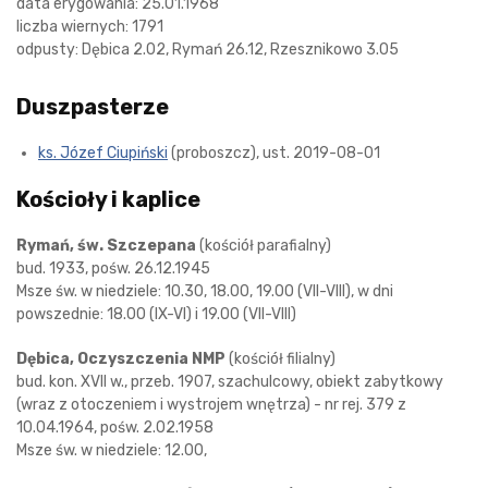
data erygowania: 25.01.1968
liczba wiernych: 1791
odpusty: Dębica 2.02, Rymań 26.12, Rzesznikowo 3.05
Duszpasterze
ks. Józef Ciupiński
(proboszcz), ust. 2019-08-01
Kościoły i kaplice
Rymań, św. Szczepana
(kościół parafialny)
bud. 1933, pośw. 26.12.1945
Msze św. w niedziele: 10.30, 18.00, 19.00 (VII-VIII), w dni
powszednie: 18.00 (IX-VI) i 19.00 (VII-VIII)
Dębica, Oczyszczenia NMP
(kościół filialny)
bud. kon. XVII w., przeb. 1907, szachulcowy, obiekt zabytkowy
(wraz z otoczeniem i wystrojem wnętrza) - nr rej. 379 z
10.04.1964, pośw. 2.02.1958
Msze św. w niedziele: 12.00,