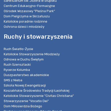
Sanktuarium św. Józefa w Słupsku
Centrum Edukacyjno-Formacyjne
Ośrodek Wczasowy "Pleśna Park"
Dom Pielgrzyma w Skrzatuszu
Katolickie poradnie rodzinne
Ochrona dzieci i młodzieży
Ruchy i stowarzyszenia
Ruch Światło-Życie
Katolickie Stowarzyszenie Młodzieży
Odnowa w Duchu Świętym
Ruch Szensztacki
Rycerze Kolumba
Duszpasterstwo akademickie
SMS z Nieba
Szkoła Nowej Ewangelizacji
Koszalińskie Środowisko Tradycji Łacińskiej
Katolickie Stowarzyszenie "Civitas Christiana"
Stowarzyszenie "Vocatio Dei"
Dom Miłosierdzia Bożego