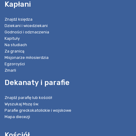
Kapłani
Znajdź księdza
Dziekani i wicedziekani
Godności i odznaczenia
Kapituły
Na studiach
Za granicą
Misjonarze miłosierdzia
Egzorcyści
Zmarli
Dekanaty i parafie
Znajdź parafię lub kościół
Wyszukaj Mszę św.
Parafie greckokatolickie i wojskowe
Mapa diecezji
Kościół