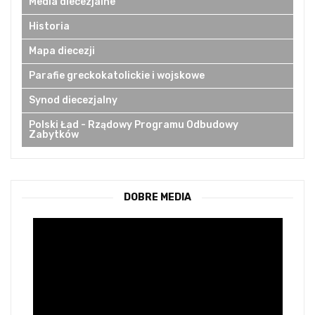
Media diecezjalne
Historia
Mapa diecezji
Parafie greckokatolickie i wojskowe
Synod diecezjalny
Polski Ład - Rządowy Programu Odbudowy
Zabytków
DOBRE MEDIA