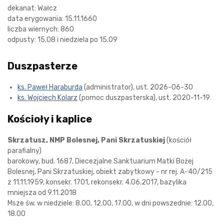
dekanat: Wałcz
data erygowania: 15.11.1660
liczba wiernych: 860
odpusty: 15.08 i niedziela po 15.09
Duszpasterze
ks. Paweł Haraburda
(administrator), ust. 2026-06-30
ks. Wojciech Kolarz
(pomoc duszpasterska), ust. 2020-11-19
Kościoły i kaplice
Skrzatusz, NMP Bolesnej, Pani Skrzatuskiej
(kościół
parafialny)
barokowy, bud. 1687, Diecezjalne Sanktuarium Matki Bożej
Bolesnej, Pani Skrzatuskiej, obiekt zabytkowy - nr rej. A-40/215
z 11.11.1959, konsekr. 1701, rekonsekr. 4.06.2017, bazylika
mniejsza od 9.11.2018
Msze św. w niedziele: 8.00, 12.00, 17.00, w dni powszednie: 12.00,
18.00