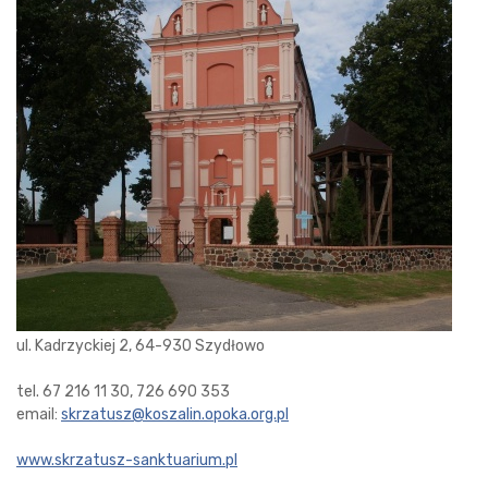
ul. Kadrzyckiej 2, 64-930 Szydłowo
tel. 67 216 11 30, 726 690 353
email:
skrzatusz@koszalin.opoka.org.pl
www.skrzatusz-sanktuarium.pl