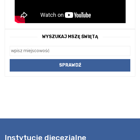
WYSZUKAJ MSZĘ ŚWIĘTĄ
Instytucje diecezjalne