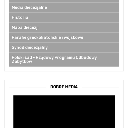
Media diecezjalne
Historia
Mapa diecezji
Parafie greckokatolickie i wojskowe
Synod diecezjalny
Polski Ład - Rządowy Programu Odbudowy
Zabytków
DOBRE MEDIA