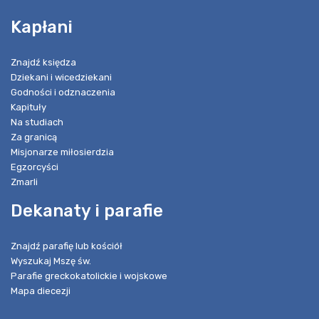
Kapłani
Znajdź księdza
Dziekani i wicedziekani
Godności i odznaczenia
Kapituły
Na studiach
Za granicą
Misjonarze miłosierdzia
Egzorcyści
Zmarli
Dekanaty i parafie
Znajdź parafię lub kościół
Wyszukaj Mszę św.
Parafie greckokatolickie i wojskowe
Mapa diecezji