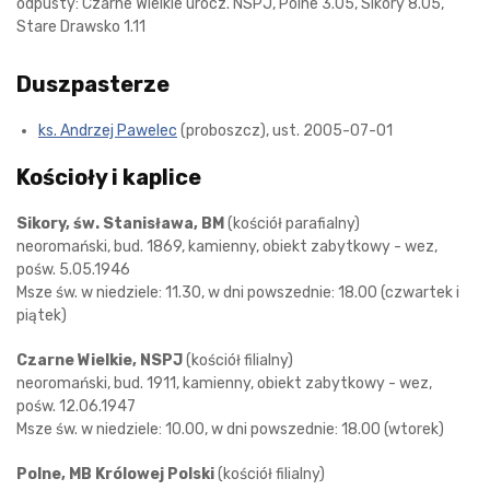
odpusty: Czarne Wielkie urocz. NSPJ, Polne 3.05, Sikory 8.05,
Stare Drawsko 1.11
Duszpasterze
ks. Andrzej Pawelec
(proboszcz), ust. 2005-07-01
Kościoły i kaplice
Sikory, św. Stanisława, BM
(kościół parafialny)
neoromański, bud. 1869, kamienny, obiekt zabytkowy - wez,
pośw. 5.05.1946
Msze św. w niedziele: 11.30, w dni powszednie: 18.00 (czwartek i
piątek)
Czarne Wielkie, NSPJ
(kościół filialny)
neoromański, bud. 1911, kamienny, obiekt zabytkowy - wez,
pośw. 12.06.1947
Msze św. w niedziele: 10.00, w dni powszednie: 18.00 (wtorek)
Polne, MB Królowej Polski
(kościół filialny)