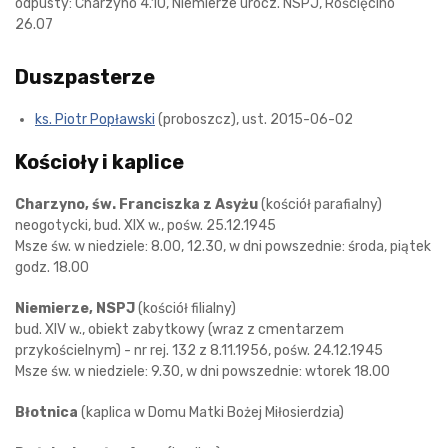
odpusty: Charzyno 4.10, Niemierze urocz. NSPJ, Rościęcino
26.07
Duszpasterze
ks. Piotr Popławski
(proboszcz), ust. 2015-06-02
Kościoły i kaplice
Charzyno, św. Franciszka z Asyżu
(kościół parafialny)
neogotycki, bud. XIX w., pośw. 25.12.1945
Msze św. w niedziele: 8.00, 12.30, w dni powszednie: środa, piątek
godz. 18.00
Niemierze, NSPJ
(kościół filialny)
bud. XIV w., obiekt zabytkowy (wraz z cmentarzem
przykościelnym) - nr rej. 132 z 8.11.1956, pośw. 24.12.1945
Msze św. w niedziele: 9.30, w dni powszednie: wtorek 18.00
Błotnica
(kaplica w Domu Matki Bożej Miłosierdzia)