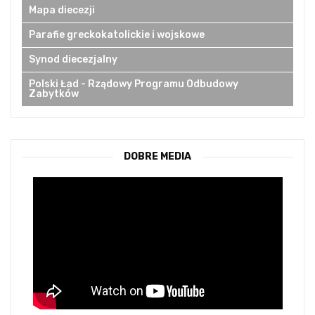
Mapa diecezji
Parafie greckokatolickie i wojskowe
Synod diecezjalny
Polski Ład - Rządowy Programu Odbudowy
Zabytków
DOBRE MEDIA