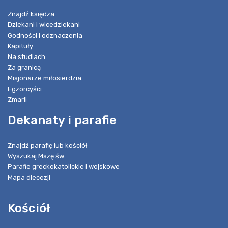
Znajdź księdza
Dziekani i wicedziekani
Godności i odznaczenia
Kapituły
Na studiach
Za granicą
Misjonarze miłosierdzia
Egzorcyści
Zmarli
Dekanaty i parafie
Znajdź parafię lub kościół
Wyszukaj Mszę św.
Parafie greckokatolickie i wojskowe
Mapa diecezji
Kościół