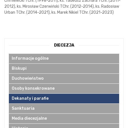
Chmielecki TChr. (1998-2011), ks. Tadeusz Zachara TChr. (2011-
2012), ks. Mirosław Czerwiński TChr. (2012-2014), ks. Radosław
Urban TChr. (2014-2021), ks. Marek Nikiel TChr. (2021-2023)
DIECEZJA
Informacje ogólne
Biskupi
Duchowieństwo
Osoby konsekrowane
Dekanaty i parafie
Sanktuaria
Media diecezjalne