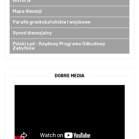
Historia
Mapa diecezji
Parafie greckokatolickie i wojskowe
Synod diecezjalny
Polski Ład - Rządowy Programu Odbudowy
Zabytków
DOBRE MEDIA