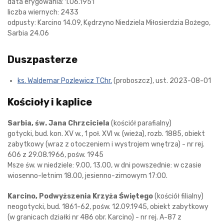
data erygowania: 1.06.1951
liczba wiernych: 2433
odpusty: Karcino 14.09, Kędrzyno Niedziela Miłosierdzia Bożego,
Sarbia 24.06
Duszpasterze
ks. Waldemar Pozlewicz TChr.
(proboszcz), ust. 2023-08-01
Kościoły i kaplice
Sarbia, św. Jana Chrzciciela
(kościół parafialny)
gotycki, bud. kon. XV w., 1 poł. XVI w. (wieża), rozb. 1885, obiekt
zabytkowy (wraz z otoczeniem i wystrojem wnętrza) - nr rej.
606 z 29.08.1966, pośw. 1945
Msze św. w niedziele: 9.00, 13.00, w dni powszednie: w czasie
wiosenno-letnim 18.00, jesienno-zimowym 17:00.
Karcino, Podwyższenia Krzyża Świętego
(kościół filialny)
neogotycki, bud. 1861-62, pośw. 12.09.1945, obiekt zabytkowy
(w granicach działki nr 486 obr. Karcino) - nr rej. A-87 z