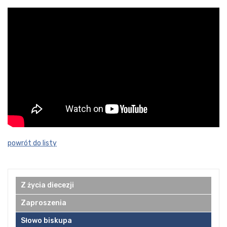
powrót do listy
Z życia diecezji
Zaproszenia
Słowo biskupa