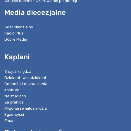
Winnica Racheli - Uzdrowienie po aborcji
Media diecezjalne
Gość Niedzielny
Radio Plus
Dobre Media
Kapłani
Znajdź księdza
Dziekani i wicedziekani
Godności i odznaczenia
Kapituły
Na studiach
Za granicą
Misjonarze miłosierdzia
Egzorcyści
Zmarli