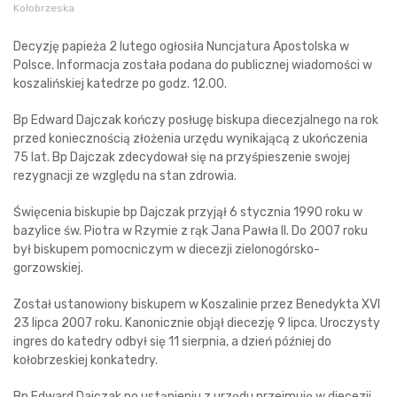
Kołobrzeska
Decyzję papieża 2 lutego ogłosiła Nuncjatura Apostolska w
Polsce. Informacja została podana do publicznej wiadomości w
koszalińskiej katedrze po godz. 12.00.
Bp Edward Dajczak kończy posługę biskupa diecezjalnego na rok
przed koniecznością złożenia urzędu wynikającą z ukończenia
75 lat. Bp Dajczak zdecydował się na przyśpieszenie swojej
rezygnacji ze względu na stan zdrowia.
Święcenia biskupie bp Dajczak przyjął 6 stycznia 1990 roku w
bazylice św. Piotra w Rzymie z rąk Jana Pawła II. Do 2007 roku
był biskupem pomocniczym w diecezji zielonogórsko-
gorzowskiej.
Został ustanowiony biskupem w Koszalinie przez Benedykta XVI
23 lipca 2007 roku. Kanonicznie objął diecezję 9 lipca. Uroczysty
ingres do katedry odbył się 11 sierpnia, a dzień później do
kołobrzeskiej konkatedry.
Bp Edward Dajczak po ustąpieniu z urzędu przejmuję w diecezji