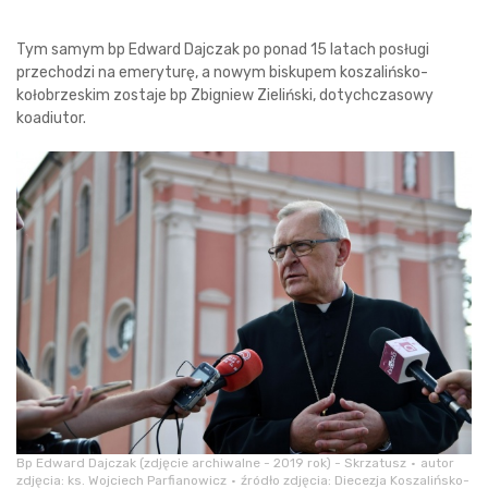
Tym samym bp Edward Dajczak po ponad 15 latach posługi
przechodzi na emeryturę, a nowym biskupem koszalińsko-
kołobrzeskim zostaje bp Zbigniew Zieliński, dotychczasowy
koadiutor.
Bp Edward Dajczak (zdjęcie archiwalne - 2019 rok) - Skrzatusz
autor
zdjęcia: ks. Wojciech Parfianowicz
źródło zdjęcia: Diecezja Koszalińsko-