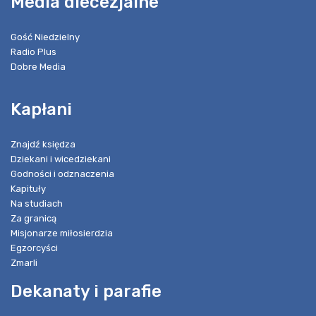
Media diecezjalne
Gość Niedzielny
Radio Plus
Dobre Media
Kapłani
Znajdź księdza
Dziekani i wicedziekani
Godności i odznaczenia
Kapituły
Na studiach
Za granicą
Misjonarze miłosierdzia
Egzorcyści
Zmarli
Dekanaty i parafie