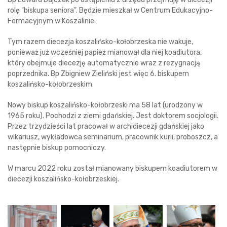
rolę "biskupa seniora". Będzie mieszkał w Centrum Edukacyjno-
Formacyjnym w Koszalinie.
Tym razem diecezja koszalińsko-kołobrzeska nie wakuje,
ponieważ już wcześniej papież mianował dla niej koadiutora,
który obejmuje diecezję automatycznie wraz z rezygnacją
poprzednika. Bp Zbigniew Zieliński jest więc 6. biskupem
koszalińsko-kołobrzeskim.
Nowy biskup koszalińsko-kołobrzeski ma 58 lat (urodzony w
1965 roku). Pochodzi z ziemi gdańskiej. Jest doktorem socjologii.
Przez trzydzieści lat pracował w archidiecezji gdańskiej jako
wikariusz, wykładowca seminarium, pracownik kurii, proboszcz, a
następnie biskup pomocniczy.
W marcu 2022 roku został mianowany biskupem koadiutorem w
diecezji koszalińsko-kołobrzeskiej.