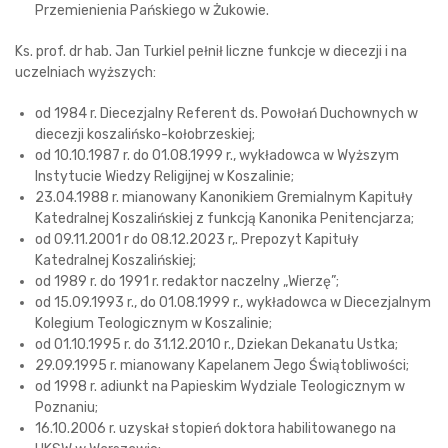
Przemienienia Pańskiego w Żukowie.
Ks. prof. dr hab. Jan Turkiel pełnił liczne funkcje w diecezji i na
uczelniach wyższych:
od 1984 r. Diecezjalny Referent ds. Powołań Duchownych w
diecezji koszalińsko-kołobrzeskiej;
od 10.10.1987 r. do 01.08.1999 r., wykładowca w Wyższym
Instytucie Wiedzy Religijnej w Koszalinie;
23.04.1988 r. mianowany Kanonikiem Gremialnym Kapituły
Katedralnej Koszalińskiej z funkcją Kanonika Penitencjarza;
od 09.11.2001 r do 08.12.2023 r,. Prepozyt Kapituły
Katedralnej Koszalińskiej;
od 1989 r. do 1991 r. redaktor naczelny „Wierzę”;
od 15.09.1993 r., do 01.08.1999 r., wykładowca w Diecezjalnym
Kolegium Teologicznym w Koszalinie;
od 01.10.1995 r. do 31.12.2010 r., Dziekan Dekanatu Ustka;
29.09.1995 r. mianowany Kapelanem Jego Świątobliwości;
od 1998 r. adiunkt na Papieskim Wydziale Teologicznym w
Poznaniu;
16.10.2006 r. uzyskał stopień doktora habilitowanego na