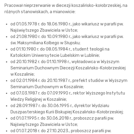
Pracował nieprzerwanie w diecezji koszalińsko-kołobrzeskiej, na
różnych stanowiskach, a mianowicie:
od 01.05.1978 r. do 18.06.1980 r., jako wikariusz w parafii pw.
Najświętszego Zbawiciela w Ustce;
od 21.08.1980 r. do 10.09.1980 r., jako wikariusz w parafii pw.
św. Maksymiliana Kolbego w Słupsku;
od 01.10.1980 r. do 08.05.1984 r., student teologii na
Katolickim Uniwersytecie Lubelskim w Lublinie;
od 20.10.1982 r. do 01.10.1998 r., wykładowca w Wyższym
Seminarium Duchownym Diecezji Koszalińsko-Kołobrzeskiej
w Koszalinie;
od 02.01.1984 r. do 20.10.1987 r., prefekt studiów w Wyższym
Seminarium Duchownym w Koszalinie;
od 07.03.1987 r. do 07.09.1990 r., rektor Wyższego Instytutu
Wiedzy Religijnej w Koszalinie;
od 28.09.1987 r. do 30.06.1995 r., dyrektor Wydziału
Duszpasterskiego Kurii Biskupiej Koszalińsko-Kołobrzeskiej;
od 01.07.1995 r. do 30.06.2018 r., proboszcz parafii pw.
Najświętszego Zbawiciela w Ustce;
od 01.07.2018 r. do 27.10.2023., proboszcz parafii pw.