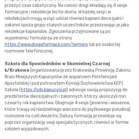
przeżyć czas sabatyczny. Na całość drogi składają się 4 sesje
formacyjne i rekolekcje lectio divina. W każdej sesji i w
rekolekcjach mogą wziąć udział również kapłani diecezjalni i
zakonni spoza grupy stałych uczestników, przeżywając je jako
rekolekcje kapłańskie. Zgłoszenia przyjmowane są po
wypełnieniu formularza ze strony
https://www.drogaformacji.com/terminy
lub po osobistej
rozmowie telefonicznej.
Szkoła dla Spowiedników w Skomielnej Czarnej
k/Krakowa
(organizowana przez Krakowską Prowincję Zakonu
Braci Mniejszych Kapucynów ze wsparciem Penitencjarii
Apostolskiej i pod patronatem Komisji Duchowieństwa KEP)
Szkoła (
https://sds.kapucyni.pl
) adresuje swoją propozycję do
prezbiterów diecezjalnych i zakonnych, którzy ukończyli min.
czwarty rok kapłaństwa. Obejmuje 4 sesje (jesienne i wiosenne,
które trwają od niedzielnego wieczora do piątkowego południa)
rozłożone na cykl dwuletni. Dalszą formację przewiduje się
poprzez organizację sesji specjalistycznych, również w formie
szkoleń wyjazdowych.