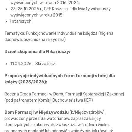
wyświęconych w latach 2016-2024;
23-25.10.2025 r., CEF Koszalin - dla księży wikariuszy
wyświęconych w roku 2015
i starszych.
Tematyka: Funkcjonowanie indywidualne księdza (higiena
duchowa, psychiczna i fizyczna)
Dzień skupienia dla Wikariuszy:
11.04.2026 - Skrzatusz
Propozycje indywidualnych form formacji stałej dla
księży (2025/2026):
Roczna Droga Formacji w Domu Formacji Kapłańskiej i Zakonnej
(pod patronatem Komisji Duchowieństwa KEP)
Dom Formacji w Międzywodziu
(k/Międzyzdrojów),
prowadzony przez Salwatorianów, zaprasza księży
diecezjalnych i zakonnych, zwłaszcza w średnim wieku,
pragnących pogłębić lub odnowić swoje życie, jak również