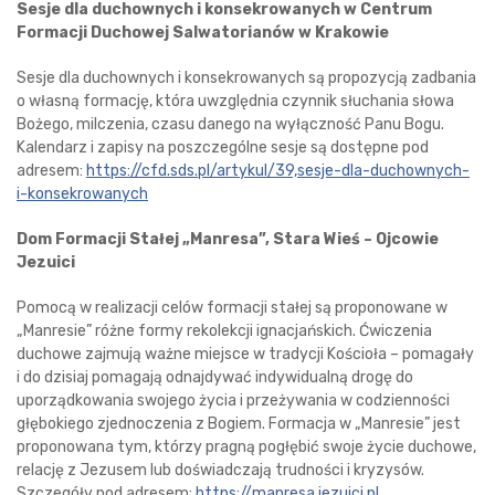
Sesje dla duchownych i konsekrowanych w Centrum
Formacji Duchowej Salwatorianów w Krakowie
Sesje dla duchownych i konsekrowanych są propozycją zadbania
o własną formację, która uwzględnia czynnik słuchania słowa
Bożego, milczenia, czasu danego na wyłączność Panu Bogu.
Kalendarz i zapisy na poszczególne sesje są dostępne pod
adresem:
https://cfd.sds.pl/artykul/39,sesje-dla-duchownych-
i-konsekrowanych
Dom Formacji Stałej „Manresa”, Stara Wieś – Ojcowie
Jezuici
Pomocą w realizacji celów formacji stałej są proponowane w
„Manresie” różne formy rekolekcji ignacjańskich. Ćwiczenia
duchowe zajmują ważne miejsce w tradycji Kościoła – pomagały
i do dzisiaj pomagają odnajdywać indywidualną drogę do
uporządkowania swojego życia i przeżywania w codzienności
głębokiego zjednoczenia z Bogiem. Formacja w „Manresie” jest
proponowana tym, którzy pragną pogłębić swoje życie duchowe,
relację z Jezusem lub doświadczają trudności i kryzysów.
Szczegóły pod adresem:
https://manresa.jezuici.pl