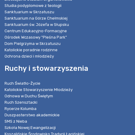
Studia podyplomowe z teologii
Sanktuarium w Skrzatuszu
Sanktuarium na Górze Chełmskiej
Sanktuarium św. Józefa w Słupsku
Centrum Edukacyjno-Formacyjne
Ośrodek Wczasowy "Pleśna Park"
Dom Pielgrzyma w Skrzatuszu
Katolickie poradnie rodzinne
Ochrona dzieci i młodzieży
Ruchy i stowarzyszenia
Ruch Światło-Życie
Katolickie Stowarzyszenie Młodzieży
Odnowa w Duchu Świętym
Ruch Szensztacki
Rycerze Kolumba
Duszpasterstwo akademickie
SMS z Nieba
Szkoła Nowej Ewangelizacji
Koszalińskie Środowisko Tradycji Łacińskiej