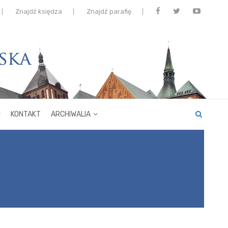
Znajdź księdza
Znajdź parafię
KONTAKT
ARCHIWALIA