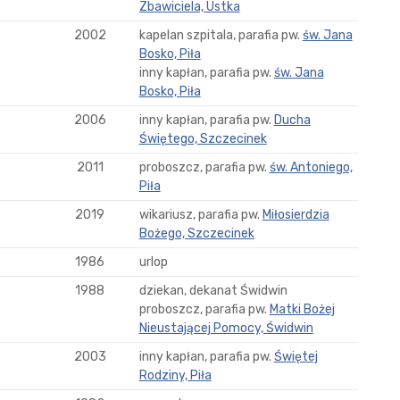
Zbawiciela, Ustka
2002
kapelan szpitala, parafia pw.
św. Jana
Bosko, Piła
inny kapłan, parafia pw.
św. Jana
Bosko, Piła
2006
inny kapłan, parafia pw.
Ducha
Świętego, Szczecinek
2011
proboszcz, parafia pw.
św. Antoniego,
Piła
2019
wikariusz, parafia pw.
Miłosierdzia
Bożego, Szczecinek
1986
urlop
1988
dziekan, dekanat Świdwin
proboszcz, parafia pw.
Matki Bożej
Nieustającej Pomocy, Świdwin
2003
inny kapłan, parafia pw.
Świętej
Rodziny, Piła