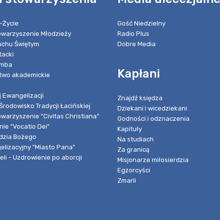
-Życie
Gość Niedzielny
towarzyszenie Młodzieży
Radio Plus
chu Świętym
Dobre Media
tacki
umba
Kapłani
two akademickie
 Ewangelizacji
Znajdź księdza
Środowisko Tradycji Łacińskiej
Dziekani i wicedziekani
owarzyszenie "Civitas Christiana"
Godności i odznaczenia
ie "Vocatio Dei"
Kapituły
dzia Bożego
Na studiach
elizacyjny "Miasto Pana"
Za granicą
li - Uzdrowienie po aborcji
Misjonarze miłosierdzia
Egzorcyści
Zmarli