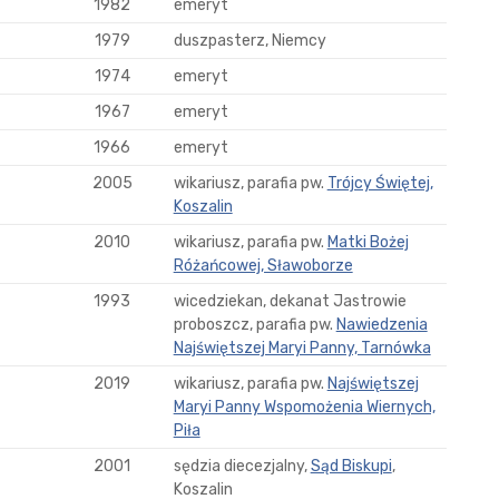
1982
emeryt
1979
duszpasterz, Niemcy
1974
emeryt
1967
emeryt
1966
emeryt
2005
wikariusz, parafia pw.
Trójcy Świętej,
Koszalin
2010
wikariusz, parafia pw.
Matki Bożej
Różańcowej, Sławoborze
1993
wicedziekan, dekanat Jastrowie
proboszcz, parafia pw.
Nawiedzenia
Najświętszej Maryi Panny, Tarnówka
2019
wikariusz, parafia pw.
Najświętszej
Maryi Panny Wspomożenia Wiernych,
Piła
2001
sędzia diecezjalny,
Sąd Biskupi
,
Koszalin