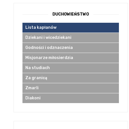
DUCHOWIEŃSTWO
Lista kapłanów
Dziekani i wicedziekani
Godności i odznaczenia
Misjonarze miłosierdzia
Na studiach
Za granicą
Zmarli
Diakoni