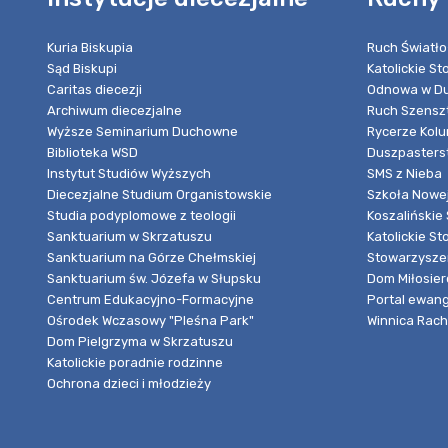
Kuria Biskupia
Ruch Światło
Sąd Biskupi
Katolickie S
Caritas diecezji
Odnowa w Du
Archiwum diecezjalne
Ruch Szensz
Wyższe Seminarium Duchowne
Rycerze Kol
Biblioteka WSD
Duszpasters
Instytut Studiów Wyższych
SMS z Nieba
Diecezjalne Studium Organistowskie
Szkoła Nowej
Studia podyplomowe z teologii
Koszalińskie 
Sanktuarium w Skrzatuszu
Katolickie St
Sanktuarium na Górze Chełmskiej
Stowarzyszen
Sanktuarium św. Józefa w Słupsku
Dom Miłosier
Centrum Edukacyjno-Formacyjne
Portal ewang
Ośrodek Wczasowy "Pleśna Park"
Winnica Rache
Dom Pielgrzyma w Skrzatuszu
Katolickie poradnie rodzinne
Ochrona dzieci i młodzieży