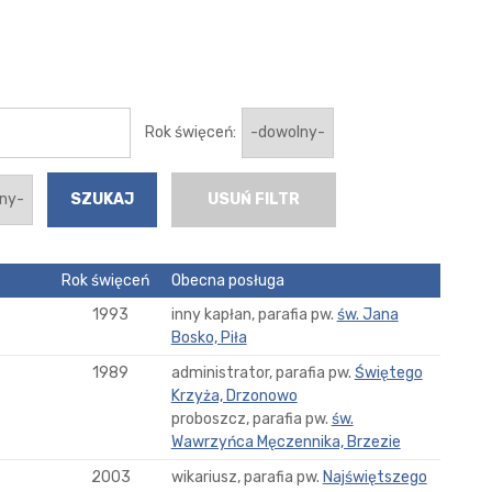
Rok święceń:
USUŃ FILTR
Rok święceń
Obecna posługa
1993
inny kapłan, parafia pw.
św. Jana
Bosko, Piła
1989
administrator, parafia pw.
Świętego
Krzyża, Drzonowo
proboszcz, parafia pw.
św.
Wawrzyńca Męczennika, Brzezie
2003
wikariusz, parafia pw.
Najświętszego