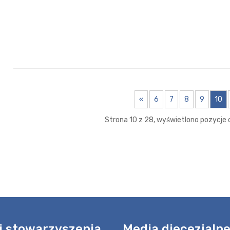
«
6
7
8
9
10
Strona 10 z 28, wyświetlono pozycje o
i stowarzyszenia
Media diecezjaln