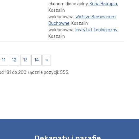
ekonom diecezjalny,
Kuria Biskupia
,
Koszalin
wykładowca,
Wyższe Seminarium
Duchowne
, Koszalin
wykładowca,
Instytut Teologiczny
,
Koszalin
11
12
13
14
»
d 181 do 200, łącznie pozycji: 555.
e
Dekanaty i parafie