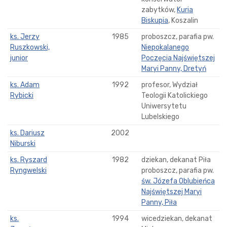
zabytków,
Kuria
Biskupia
, Koszalin
ks. Jerzy
1985
proboszcz, parafia pw.
Ruszkowski,
Niepokalanego
junior
Poczęcia Najświętszej
Maryi Panny, Dretyń
ks. Adam
1992
profesor, Wydział
Rybicki
Teologii Katolickiego
Uniwersytetu
Lubelskiego
ks. Dariusz
2002
Niburski
ks. Ryszard
1982
dziekan, dekanat Piła
Ryngwelski
proboszcz, parafia pw.
św. Józefa Oblubieńca
Najświętszej Maryi
Panny, Piła
ks.
1994
wicedziekan, dekanat