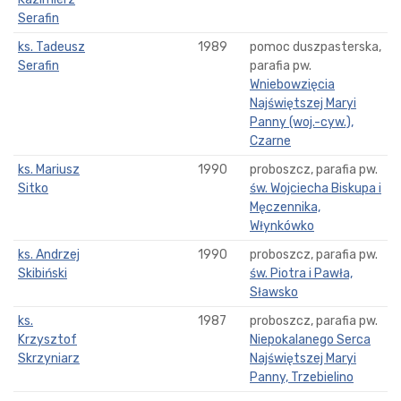
Serafin
ks. Tadeusz
1989
pomoc duszpasterska,
Serafin
parafia pw.
Wniebowzięcia
Najświętszej Maryi
Panny (woj.-cyw.),
Czarne
ks. Mariusz
1990
proboszcz, parafia pw.
Sitko
św. Wojciecha Biskupa i
Męczennika,
Włynkówko
ks. Andrzej
1990
proboszcz, parafia pw.
Skibiński
św. Piotra i Pawła,
Sławsko
ks.
1987
proboszcz, parafia pw.
Krzysztof
Niepokalanego Serca
Skrzyniarz
Najświętszej Maryi
Panny, Trzebielino