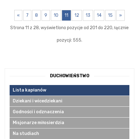
«
7
8
9
10
11
12
13
14
15
»
Strona 11 z 28, wyświetlono pozycje od 201 do 220, łącznie
pozycji: 555.
DUCHOWIEŃSTWO
Lista kapłanów
Dziekani i wicedziekani
Godności i odznaczenia
Misjonarze miłosierdzia
Na studiach