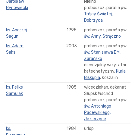
Jarosław
Mielno
Rynowiecki
proboszcz, parafia pw.
Trójcy Świętej,
Dobrzyca
ks. Andrzej
1995
proboszcz, parafia pw.
Sagun
św. Anny, Strączno
ks. Adam
2003
proboszcz, parafia pw.
Saks
św. Stanisława BM,
Zarańsko
diecezjalny wizytator
katechetyczny,
Kuria
Biskupia
, Koszalin
ks. Feliks
1985
wicedziekan, dekanat
Samulak
Słupsk Wschód
proboszcz, parafia pw.
św. Antoniego
Padewskiego,
Jezierzyce
ks.
1984
urlop
Kazimierz