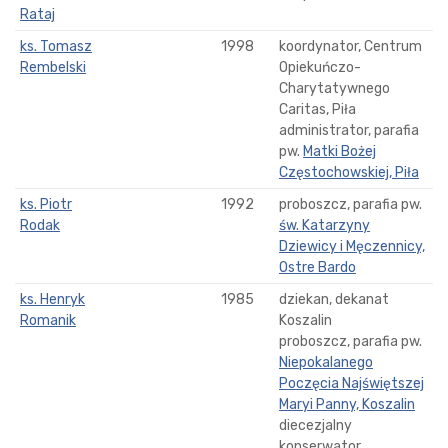
Rataj
ks. Tomasz
1998
koordynator, Centrum
Rembelski
Opiekuńczo-
Charytatywnego
Caritas, Piła
administrator, parafia
pw.
Matki Bożej
Częstochowskiej, Piła
ks. Piotr
1992
proboszcz, parafia pw.
Rodak
św. Katarzyny
Dziewicy i Męczennicy,
Ostre Bardo
ks. Henryk
1985
dziekan, dekanat
Romanik
Koszalin
proboszcz, parafia pw.
Niepokalanego
Poczęcia Najświętszej
Maryi Panny, Koszalin
diecezjalny
konserwator