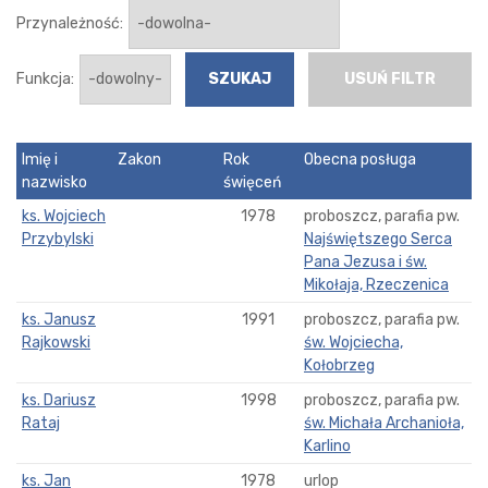
Przynależność:
Funkcja:
USUŃ FILTR
Imię i
Zakon
Rok
Obecna posługa
nazwisko
święceń
ks. Wojciech
1978
proboszcz, parafia pw.
Przybylski
Najświętszego Serca
Pana Jezusa i św.
Mikołaja, Rzeczenica
ks. Janusz
1991
proboszcz, parafia pw.
Rajkowski
św. Wojciecha,
Kołobrzeg
ks. Dariusz
1998
proboszcz, parafia pw.
Rataj
św. Michała Archanioła,
Karlino
ks. Jan
1978
urlop