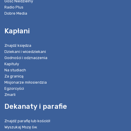
Gość Niedzielny
Radio Plus
Dobre Media
Kapłani
Znajdź księdza
Dziekani i wicedziekani
Godności i odznaczenia
Kapituły
Na studiach
Za granicą
Misjonarze miłosierdzia
Egzorcyści
Zmarli
Dekanaty i parafie
Znajdź parafię lub kościół
Wyszukaj Mszę św.