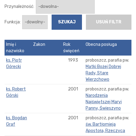
Przynależność:
Funkcja:
USUŃ FILTR
Imię i
Zakon
Rok
Obecna posługa
nazwisko
święceń
ks. Piotr
1993
proboszcz, parafia pw.
Górecki
Matki Bożej Dobrej
Rady, Stare
Wierzchowo
ks. Robert
2001
proboszcz, parafia pw.
Górski
Narodzenia
Najświętszej Maryi
Panny, Świeszyno
ks. Bogdan
2001
proboszcz, parafia pw.
Graf
św. Bartłomieja
Apostoła, Rzeczyca