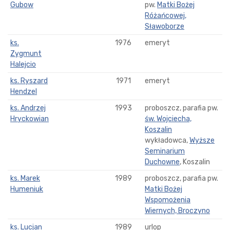
Gubow
pw.
Matki Bożej
Różańcowej,
Sławoborze
ks.
1976
emeryt
Zygmunt
Halejcio
ks. Ryszard
1971
emeryt
Hendzel
ks. Andrzej
1993
proboszcz, parafia pw.
Hryckowian
św. Wojciecha,
Koszalin
wykładowca,
Wyższe
Seminarium
Duchowne
, Koszalin
ks. Marek
1989
proboszcz, parafia pw.
Humeniuk
Matki Bożej
Wspomożenia
Wiernych, Broczyno
ks. Lucjan
1989
urlop