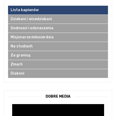
Lista kapłanów
Dziekani i wicedziekani
Godności i odznaczenia
Misjonarze miłosierdzia
Na studiach
Za granicą
Zmarli
Diakoni
DOBRE MEDIA