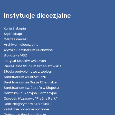
Instytucje diecezjalne
Kuria Biskupia
Sąd Biskupi
Caritas diecezji
Archiwum diecezjalne
Wyższe Seminarium Duchowne
Biblioteka WSD
Instytut Studiów Wyższych
Diecezjalne Studium Organistowskie
Studia podyplomowe z teologii
Sanktuarium w Skrzatuszu
Sanktuarium na Górze Chełmskiej
Sanktuarium św. Józefa w Słupsku
Centrum Edukacyjno-Formacyjne
Ośrodek Wczasowy "Pleśna Park"
Dom Pielgrzyma w Skrzatuszu
Katolickie poradnie rodzinne
Ochrona dzieci i młodzieży