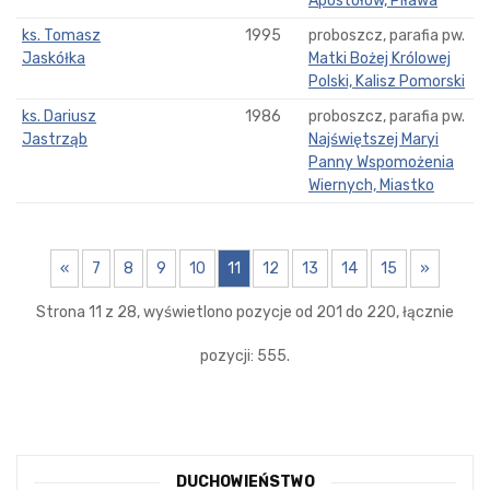
Apostołów, Piława
ks. Tomasz
1995
proboszcz, parafia pw.
Jaskółka
Matki Bożej Królowej
Polski, Kalisz Pomorski
ks. Dariusz
1986
proboszcz, parafia pw.
Jastrząb
Najświętszej Maryi
Panny Wspomożenia
Wiernych, Miastko
«
7
8
9
10
11
12
13
14
15
»
Strona 11 z 28, wyświetlono pozycje od 201 do 220, łącznie
pozycji: 555.
DUCHOWIEŃSTWO