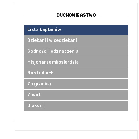
DUCHOWIEŃSTWO
Lista kapłanów
Dziekani i wicedziekani
Godności i odznaczenia
Misjonarze miłosierdzia
Na studiach
Za granicą
Zmarli
Diakoni