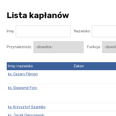
Lista kapłanów
Imię:
Nazwisko:
Przynależność:
Funkcja:
Imię i nazwisko
Zakon
ks. Cezary Filimon
ks. Sławomir Forc
ks. Krzysztof Szarejko
ks. Jacek Gierszewski