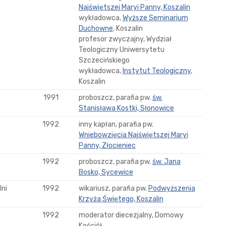
Najświętszej Maryi Panny, Koszalin
wykładowca,
Wyższe Seminarium
Duchowne
, Koszalin
profesor zwyczajny, Wydział
Teologiczny Uniwersytetu
Szczecińskiego
wykładowca,
Instytut Teologiczny
,
Koszalin
1991
proboszcz, parafia pw.
św.
Stanisława Kostki, Słonowice
1992
inny kapłan, parafia pw.
Wniebowzięcia Najświętszej Maryi
Panny, Złocieniec
1992
proboszcz, parafia pw.
św. Jana
Bosko, Sycewice
ni
1992
wikariusz, parafia pw.
Podwyższenia
Krzyża Świętego, Koszalin
1992
moderator diecezjalny, Domowy
Kościół