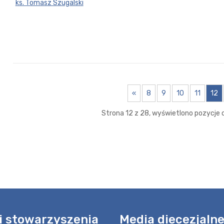
ks. Tomasz Szugalski
«
8
9
10
11
12
Strona 12 z 28, wyświetlono pozycje o
i stowarzyszenia
Media diecezjaln