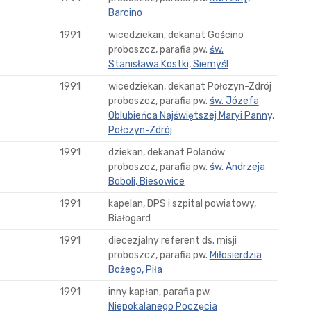
Barcino
1991
wicedziekan, dekanat Gościno
proboszcz, parafia pw.
św.
Stanisława Kostki, Siemyśl
1991
wicedziekan, dekanat Połczyn-Zdrój
proboszcz, parafia pw.
św. Józefa
Oblubieńca Najświętszej Maryi Panny,
Połczyn-Zdrój
1991
dziekan, dekanat Polanów
proboszcz, parafia pw.
św. Andrzeja
Boboli, Biesowice
1991
kapelan, DPS i szpital powiatowy,
Białogard
1991
diecezjalny referent ds. misji
proboszcz, parafia pw.
Miłosierdzia
Bożego, Piła
1991
inny kapłan, parafia pw.
Niepokalanego Poczęcia