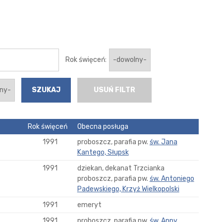
Rok święceń:
USUŃ FILTR
Rok święceń
Obecna posługa
1991
proboszcz, parafia pw.
św. Jana
Kantego, Słupsk
1991
dziekan, dekanat Trzcianka
proboszcz, parafia pw.
św. Antoniego
Padewskiego, Krzyż Wielkopolski
1991
emeryt
1991
proboszcz, parafia pw.
św. Anny,