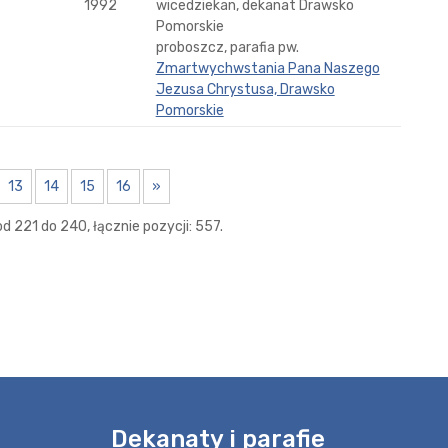
1992
wicedziekan, dekanat Drawsko
Pomorskie
proboszcz, parafia pw.
Zmartwychwstania Pana Naszego
Jezusa Chrystusa, Drawsko
Pomorskie
13
14
15
16
»
d 221 do 240, łącznie pozycji: 557.
e
Dekanaty i parafie