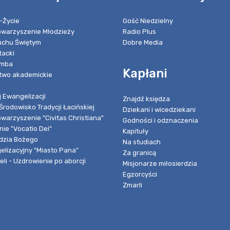
-Życie
Gość Niedzielny
towarzyszenie Młodzieży
Radio Plus
chu Świętym
Dobre Media
tacki
umba
Kapłani
two akademickie
 Ewangelizacji
Znajdź księdza
Środowisko Tradycji Łacińskiej
Dziekani i wicedziekani
owarzyszenie "Civitas Christiana"
Godności i odznaczenia
ie "Vocatio Dei"
Kapituły
dzia Bożego
Na studiach
elizacyjny "Miasto Pana"
Za granicą
li - Uzdrowienie po aborcji
Misjonarze miłosierdzia
Egzorcyści
Zmarli