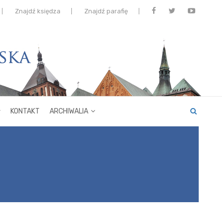
Znajdź księdza
Znajdź parafię
KONTAKT
ARCHIWALIA