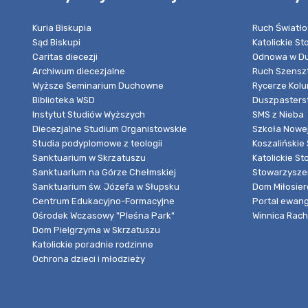
Kuria Biskupia
Ruch Światło
Sąd Biskupi
Katolickie S
Caritas diecezji
Odnowa w Du
Archiwum diecezjalne
Ruch Szensz
Wyższe Seminarium Duchowne
Rycerze Kol
Biblioteka WSD
Duszpasters
Instytut Studiów Wyższych
SMS z Nieba
Diecezjalne Studium Organistowskie
Szkoła Nowej
Studia podyplomowe z teologii
Koszalińskie 
Sanktuarium w Skrzatuszu
Katolickie St
Sanktuarium na Górze Chełmskiej
Stowarzyszen
Sanktuarium św. Józefa w Słupsku
Dom Miłosier
Centrum Edukacyjno-Formacyjne
Portal ewang
Ośrodek Wczasowy "Pleśna Park"
Winnica Rache
Dom Pielgrzyma w Skrzatuszu
Katolickie poradnie rodzinne
Ochrona dzieci i młodzieży