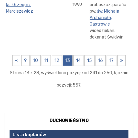
ks. Grzegorz
1993
proboszcz, parafia
Marciszewicz
pw.
św. Michała
Archanioła,
Jastrowie
wicedziekan,
dekanat Świdwin
«
9
10
11
12
13
14
15
16
17
»
Strona 13 z 28, wyświetlono pozycje od 241 do 260, łącznie
pozycji: 557.
DUCHOWIEŃSTWO
Lista kapłanów