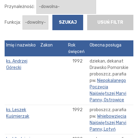
Przynależność:
Funkcja:
USUŃ FILTR
Imię i nazwisko
Zakon
Rok
Obecna posługa
święceń
ks. Andrzej
1992
dziekan, dekanat
Górecki
Drawsko Pomorskie
proboszcz, parafia
pw.
Niepokalanego
Poczęcia
Najświętszej Maryi
Panny, Ostrowice
ks. Leszek
1992
proboszcz, parafia
Kuśmierzak
pw.
Wniebowzięcia
Najświętszej Maryi
Panny, Lotyń