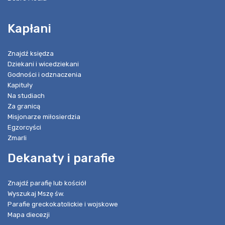
Kapłani
Znajdź księdza
Dziekani i wicedziekani
Godności i odznaczenia
Kapituły
Na studiach
Za granicą
Misjonarze miłosierdzia
Egzorcyści
Zmarli
Dekanaty i parafie
Znajdź parafię lub kościół
Wyszukaj Mszę św.
Parafie greckokatolickie i wojskowe
Mapa diecezji