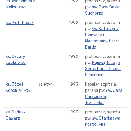
ks. Włodzimierz
1992
proboszcz, parafia
Malinowski
pw.
św. Jana Bosko,
Suchorze
ks. Piotr Rodak
1992
proboszcz, parafia
pw.
św. Katarzyny
Dziewicy i
Męczennicy, Ostre
Bardo
ks. Cezary
1992
proboszcz, parafia
Lesikowski
pw.
Najświętszego
Serca Pana Jezusa,
Sieciemin
ks. Józef
saletyni
1993
kapelan szpitala,
Kopciński MS
parafia pw.
św. Jana
Chrzciciela,
Trzcianka
ks. Dariusz
1993
proboszcz, parafia
Jaślarz
pw.
św. Stanisława
Kostki, Piła