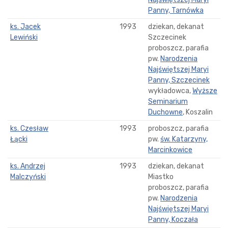
Panny, Tarnówka
ks. Jacek
1993
dziekan, dekanat
Lewiński
Szczecinek
proboszcz, parafia
pw.
Narodzenia
Najświętszej Maryi
Panny, Szczecinek
wykładowca,
Wyższe
Seminarium
Duchowne
, Koszalin
ks. Czesław
1993
proboszcz, parafia
Łącki
pw.
św. Katarzyny,
Marcinkowice
ks. Andrzej
1993
dziekan, dekanat
Malczyński
Miastko
proboszcz, parafia
pw.
Narodzenia
Najświętszej Maryi
Panny, Koczała