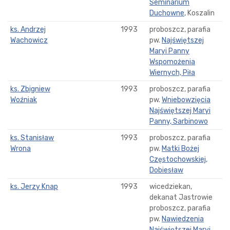
Seminarium
Duchowne
, Koszalin
ks. Andrzej
1993
proboszcz, parafia
Wachowicz
pw.
Najświętszej
Maryi Panny
Wspomożenia
Wiernych, Piła
ks. Zbigniew
1993
proboszcz, parafia
Woźniak
pw.
Wniebowzięcia
Najświętszej Maryi
Panny, Sarbinowo
ks. Stanisław
1993
proboszcz, parafia
Wrona
pw.
Matki Bożej
Częstochowskiej,
Dobiesław
ks. Jerzy Knap
1993
wicedziekan,
dekanat Jastrowie
proboszcz, parafia
pw.
Nawiedzenia
Najświętszej Maryi