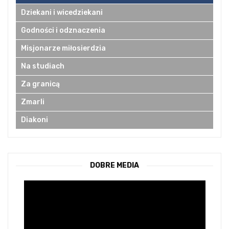
Dziekani i wicedziekani
Godności i odznaczenia
Misjonarze miłosierdzia
Na studiach
Za granicą
Zmarli
Diakoni
DOBRE MEDIA