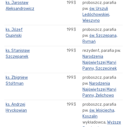
ks. Jarosław
1993
proboszcz, parafia
Aleksandrowicz
pw.
św. Urszuli
Ledóchowskiej,
Wieszyno
ks. Józef
1993
proboszcz, parafia
Ciupiński
pw.
św. Szczepana,
Rymań
ks. Stanisław
1993
rezydent, parafia pw.
Szczepanek
Narodzenia
Najświętszej Maryi
Panny, Szczecinek
ks. Zbigniew
1993
proboszcz, parafia
Stoltman
pw.
Narodzenia
Najświętszej Maryi
Panny, Żelichowo
ks. Andrzej
1993
proboszcz, parafia
Hryckowian
pw.
św. Wojciecha,
Koszalin
wykładowca,
Wyższe