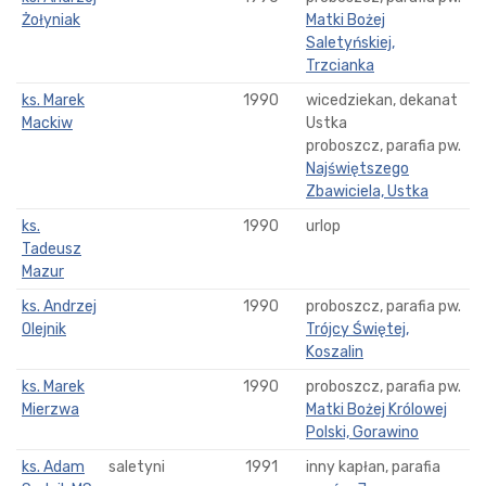
Żołyniak
Matki Bożej
Saletyńskiej,
Trzcianka
ks. Marek
1990
wicedziekan, dekanat
Mackiw
Ustka
proboszcz, parafia pw.
Najświętszego
Zbawiciela, Ustka
ks.
1990
urlop
Tadeusz
Mazur
ks. Andrzej
1990
proboszcz, parafia pw.
Olejnik
Trójcy Świętej,
Koszalin
ks. Marek
1990
proboszcz, parafia pw.
Mierzwa
Matki Bożej Królowej
Polski, Gorawino
ks. Adam
saletyni
1991
inny kapłan, parafia