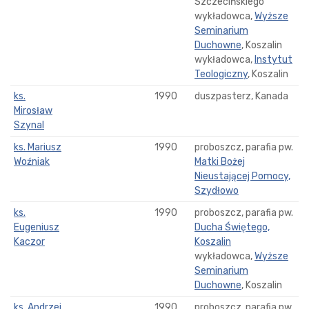
Szczecińskiego
wykładowca,
Wyższe
Seminarium
Duchowne
, Koszalin
wykładowca,
Instytut
Teologiczny
, Koszalin
ks.
1990
duszpasterz, Kanada
Mirosław
Szynal
ks. Mariusz
1990
proboszcz, parafia pw.
Woźniak
Matki Bożej
Nieustającej Pomocy,
Szydłowo
ks.
1990
proboszcz, parafia pw.
Eugeniusz
Ducha Świętego,
Kaczor
Koszalin
wykładowca,
Wyższe
Seminarium
Duchowne
, Koszalin
ks. Andrzej
1990
proboszcz, parafia pw.