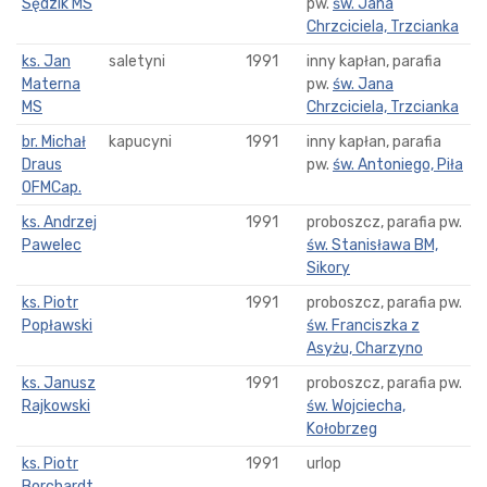
Sędzik MS
pw.
św. Jana
Chrzciciela, Trzcianka
ks. Jan
saletyni
1991
inny kapłan, parafia
Materna
pw.
św. Jana
MS
Chrzciciela, Trzcianka
br. Michał
kapucyni
1991
inny kapłan, parafia
Draus
pw.
św. Antoniego, Piła
OFMCap.
ks. Andrzej
1991
proboszcz, parafia pw.
Pawelec
św. Stanisława BM,
Sikory
ks. Piotr
1991
proboszcz, parafia pw.
Popławski
św. Franciszka z
Asyżu, Charzyno
ks. Janusz
1991
proboszcz, parafia pw.
Rajkowski
św. Wojciecha,
Kołobrzeg
ks. Piotr
1991
urlop
Borchardt