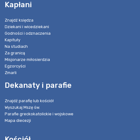
Kapłani
Znajdź księdza
Dziekani i wicedziekani
Godności i odznaczenia
Kapituły
Na studiach
Za granicą
Misjonarze miłosierdzia
Egzorcyści
Zmarli
Dekanaty i parafie
Znajdź parafię lub kościół
Wyszukaj Mszę św.
Parafie greckokatolickie i wojskowe
Mapa diecezji
Kościół