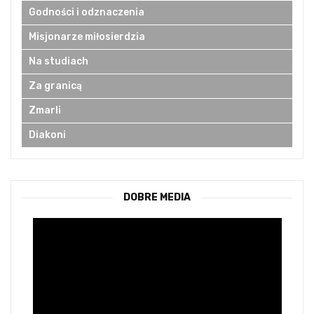
Godności i odznaczenia
Misjonarze miłosierdzia
Na studiach
Za granicą
Zmarli
Diakoni
DOBRE MEDIA