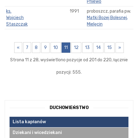
Pniewo
ks.
1991
proboszcz, parafia pw.
Wojciech
Matki Bożej Bolesnej,
Staszczak
Mielęcin
«
7
8
9
10
11
12
13
14
15
»
Strona 11 z 28, wyświetlono pozycje od 201 do 220, łącznie
pozycji: 555.
DUCHOWIEŃSTWO
Lista kapłanów
Dziekani i wicedziekani