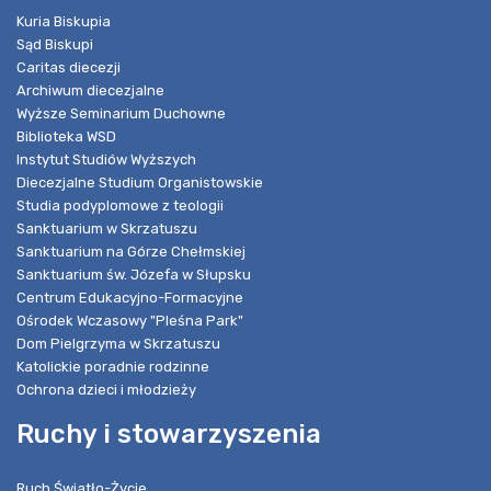
Kuria Biskupia
Sąd Biskupi
Caritas diecezji
Archiwum diecezjalne
Wyższe Seminarium Duchowne
Biblioteka WSD
Instytut Studiów Wyższych
Diecezjalne Studium Organistowskie
Studia podyplomowe z teologii
Sanktuarium w Skrzatuszu
Sanktuarium na Górze Chełmskiej
Sanktuarium św. Józefa w Słupsku
Centrum Edukacyjno-Formacyjne
Ośrodek Wczasowy "Pleśna Park"
Dom Pielgrzyma w Skrzatuszu
Katolickie poradnie rodzinne
Ochrona dzieci i młodzieży
Ruchy i stowarzyszenia
Ruch Światło-Życie