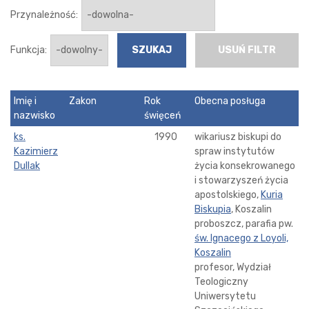
Przynależność:
Funkcja:
USUŃ FILTR
Imię i
Zakon
Rok
Obecna posługa
nazwisko
święceń
ks.
1990
wikariusz biskupi do
Kazimierz
spraw instytutów
Dullak
życia konsekrowanego
i stowarzyszeń życia
apostolskiego,
Kuria
Biskupia
, Koszalin
proboszcz, parafia pw.
św. Ignacego z Loyoli,
Koszalin
profesor, Wydział
Teologiczny
Uniwersytetu