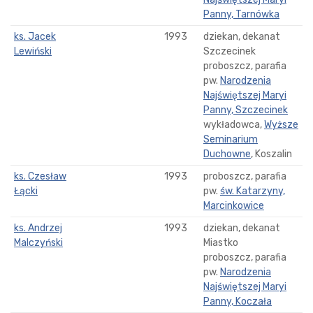
Panny, Tarnówka
ks. Jacek
1993
dziekan, dekanat
Lewiński
Szczecinek
proboszcz, parafia
pw.
Narodzenia
Najświętszej Maryi
Panny, Szczecinek
wykładowca,
Wyższe
Seminarium
Duchowne
, Koszalin
ks. Czesław
1993
proboszcz, parafia
Łącki
pw.
św. Katarzyny,
Marcinkowice
ks. Andrzej
1993
dziekan, dekanat
Malczyński
Miastko
proboszcz, parafia
pw.
Narodzenia
Najświętszej Maryi
Panny, Koczała