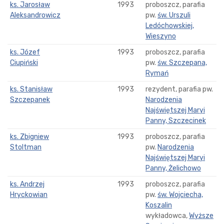
ks. Jarosław
1993
proboszcz, parafia
Aleksandrowicz
pw.
św. Urszuli
Ledóchowskiej,
Wieszyno
ks. Józef
1993
proboszcz, parafia
Ciupiński
pw.
św. Szczepana,
Rymań
ks. Stanisław
1993
rezydent, parafia pw.
Szczepanek
Narodzenia
Najświętszej Maryi
Panny, Szczecinek
ks. Zbigniew
1993
proboszcz, parafia
Stoltman
pw.
Narodzenia
Najświętszej Maryi
Panny, Żelichowo
ks. Andrzej
1993
proboszcz, parafia
Hryckowian
pw.
św. Wojciecha,
Koszalin
wykładowca,
Wyższe