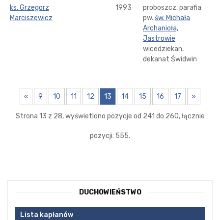
ks. Grzegorz
1993
proboszcz, parafia
Marciszewicz
pw.
św. Michała
Archanioła,
Jastrowie
wicedziekan,
dekanat Świdwin
«
9
10
11
12
13
14
15
16
17
»
Strona 13 z 28, wyświetlono pozycje od 241 do 260, łącznie
pozycji: 555.
DUCHOWIEŃSTWO
Lista kapłanów