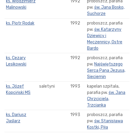
ks. Włodzimierz
1992
proboszcz, parafia
Malinowski
pw.
św. Jana Bosko,
Suchorze
ks. Piotr Rodak
1992
proboszcz, parafia
pw.
św. Katarzyny
Dziewicy i
Męczennicy, Ostre
Bardo
ks. Cezary
1992
proboszcz, parafia
Lesikowski
pw.
Najświętszego
Serca Pana Jezusa,
Sieciemin
ks. Józef
saletyni
1993
kapelan szpitala,
Kopciński MS
parafia pw.
św. Jana
Chrzciciela,
Trzcianka
ks. Dariusz
1993
proboszcz, parafia
Jaślarz
pw.
św. Stanisława
Kostki, Piła