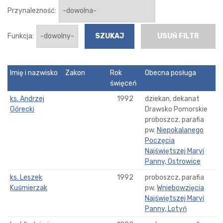
Przynależność:
Funkcja:
USUŃ FILTR
Imię i nazwisko
Zakon
Rok
Obecna posługa
święceń
ks. Andrzej
1992
dziekan, dekanat
Górecki
Drawsko Pomorskie
proboszcz, parafia
pw.
Niepokalanego
Poczęcia
Najświętszej Maryi
Panny, Ostrowice
ks. Leszek
1992
proboszcz, parafia
Kuśmierzak
pw.
Wniebowzięcia
Najświętszej Maryi
Panny, Lotyń