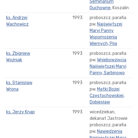
Seminarium
Duchowne
, Koszalin
ks. Andrzej
1993
proboszcz, parafia
Wachowicz
pw.
Najświętszej
Maryi Panny
Wspomożenia
Wiernych, Piła
ks. Zbigniew
1993
proboszcz, parafia
Woźniak
pw.
Wniebowzięcia
Najświętszej Maryi
Panny, Sarbinowo
ks. Stanisław
1993
proboszcz, parafia
Wrona
pw.
Matki Bożej
Częstochowskiej,
Dobiesław
ks. Jerzy Knap
1993
wicedziekan,
dekanat Jastrowie
proboszcz, parafia
pw.
Nawiedzenia
Najświętszej Maryi