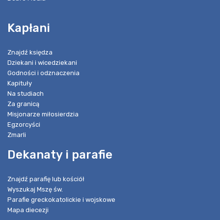
Kapłani
Znajdź księdza
Dziekani i wicedziekani
Godności i odznaczenia
Kapituły
Na studiach
Za granicą
Misjonarze miłosierdzia
Egzorcyści
Zmarli
Dekanaty i parafie
Znajdź parafię lub kościół
Wyszukaj Mszę św.
Parafie greckokatolickie i wojskowe
Mapa diecezji