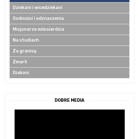
Dziekani i wicedziekani
Godności i odznaczenia
Misjonarze miłosierdzia
Na studiach
Za granicą
Zmarli
Diakoni
DOBRE MEDIA