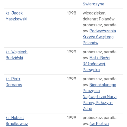
Świerczyna
ks. Jacek
1998
wicedziekan,
Maszkowski
dekanat Polanów
proboszcz, parafia
pw.
Podwyższenia
Krzyża Świętego,
Polanów
ks. Wojciech
1999
proboszcz, parafia
Budziński
pw.
Matki Bożej
Różańcowej,
Parsęcko
ks. Piotr
1999
proboszcz, parafia
Domaros
pw.
Niepokalanego
Poczęcia
Najświętszej Maryi
Panny, Połczyn-
Zdrój
ks. Hubert
1999
proboszcz, parafia
Smołkowicz
pw.
św. Piotra i