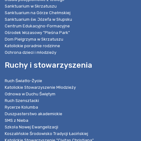
Sanktuarium w Skrzatuszu
Sanktuarium na Górze Chełmskiej
Sanktuarium św. Józefa w Słupsku
Centrum Edukacyjno-Formacyjne
Ośrodek Wczasowy "Pleśna Park"
Dom Pielgrzyma w Skrzatuszu
Katolickie poradnie rodzinne
Ochrona dzieci i młodzieży
Ruchy i stowarzyszenia
Ruch Światło-Życie
Katolickie Stowarzyszenie Młodzieży
Odnowa w Duchu Świętym
Ruch Szensztacki
Rycerze Kolumba
Duszpasterstwo akademickie
SMS z Nieba
Szkoła Nowej Ewangelizacji
Koszalińskie Środowisko Tradycji Łacińskiej
Katolickie Stowarzyszenie "Civitas Christiana"