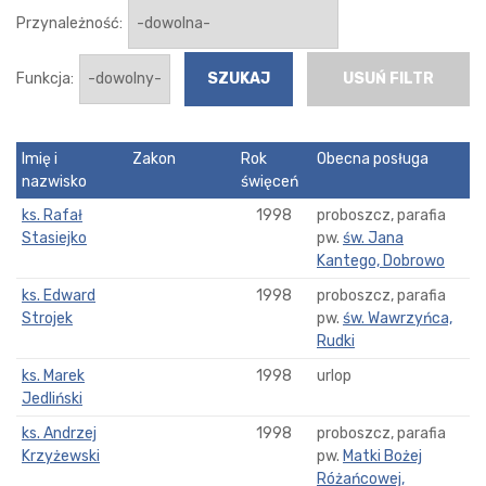
Przynależność:
Funkcja:
USUŃ FILTR
Imię i
Zakon
Rok
Obecna posługa
nazwisko
święceń
ks. Rafał
1998
proboszcz, parafia
Stasiejko
pw.
św. Jana
Kantego, Dobrowo
ks. Edward
1998
proboszcz, parafia
Strojek
pw.
św. Wawrzyńca,
Rudki
ks. Marek
1998
urlop
Jedliński
ks. Andrzej
1998
proboszcz, parafia
Krzyżewski
pw.
Matki Bożej
Różańcowej,