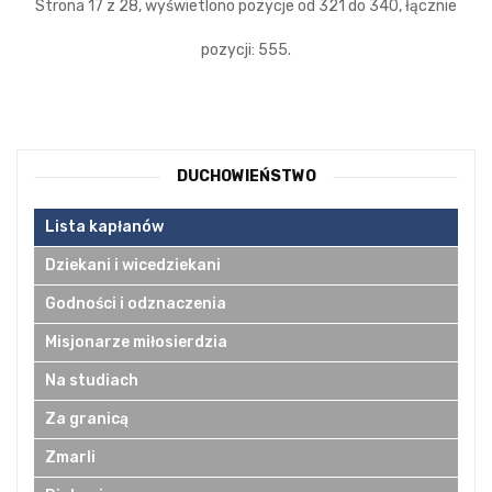
Strona 17 z 28, wyświetlono pozycje od 321 do 340, łącznie
pozycji: 555.
DUCHOWIEŃSTWO
Lista kapłanów
Dziekani i wicedziekani
Godności i odznaczenia
Misjonarze miłosierdzia
Na studiach
Za granicą
Zmarli