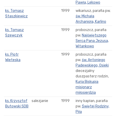
Pawła, Lekowo
ks. Tomasz
1999
wikariusz, parafia pw.
Staszkiewicz
św. Michała
Archanioła, Karlino
ks. Tomasz
1999
proboszcz, parafia
Szewczyk
pw.
Najświętszego
Serca Pana Jezusa,
Witankowo
ks. Piotr
1999
proboszcz, parafia
Wieteska
pw.
św. Antoniego
Padewskiego, Osieki
diecezjalny
duszpasterz rodzin,
Kuria Biskupia
misjonarz
miłosierdzia
ks. Krzysztof
salezjanie
1999
inny kapłan, parafia
Butowski SDB
pw.
Świętej Rodziny,
Piła