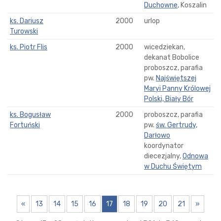
Duchowne
, Koszalin
ks. Dariusz
2000
urlop
Turowski
ks. Piotr Flis
2000
wicedziekan,
dekanat Bobolice
proboszcz, parafia
pw.
Najświętszej
Maryi Panny Królowej
Polski, Biały Bór
ks. Bogusław
2000
proboszcz, parafia
Fortuński
pw.
św. Gertrudy,
Darłowo
koordynator
diecezjalny,
Odnowa
w Duchu Świętym
«
13
14
15
16
17
18
19
20
21
»