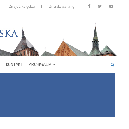
Znajdź księdza
Znajdź parafię
KONTAKT
ARCHIWALIA