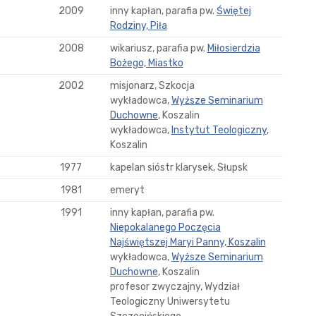
2009
inny kapłan, parafia pw.
Świętej
Rodziny, Piła
2008
wikariusz, parafia pw.
Miłosierdzia
Bożego, Miastko
2002
misjonarz, Szkocja
wykładowca,
Wyższe Seminarium
Duchowne
, Koszalin
wykładowca,
Instytut Teologiczny
,
Koszalin
1977
kapelan sióstr klarysek, Słupsk
1981
emeryt
1991
inny kapłan, parafia pw.
Niepokalanego Poczęcia
Najświętszej Maryi Panny, Koszalin
wykładowca,
Wyższe Seminarium
Duchowne
, Koszalin
profesor zwyczajny, Wydział
Teologiczny Uniwersytetu