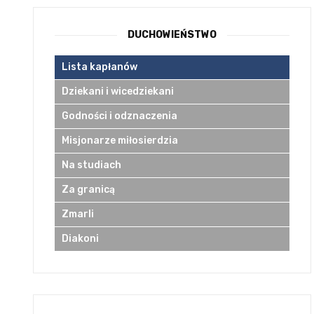
DUCHOWIEŃSTWO
Lista kapłanów
Dziekani i wicedziekani
Godności i odznaczenia
Misjonarze miłosierdzia
Na studiach
Za granicą
Zmarli
Diakoni