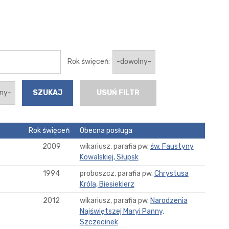
Rok święceń:
USUŃ FILTR
Rok święceń
Obecna posługa
2009
wikariusz, parafia pw.
św. Faustyny
Kowalskiej, Słupsk
1994
proboszcz, parafia pw.
Chrystusa
Króla, Biesiekierz
2012
wikariusz, parafia pw.
Narodzenia
Najświętszej Maryi Panny,
Szczecinek