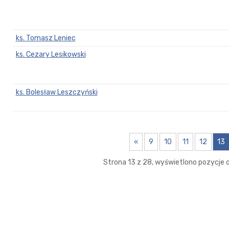
ks. Tomasz Leniec
ks. Cezary Lesikowski
ks. Bolesław Leszczyński
«
9
10
11
12
13
Strona 13 z 28, wyświetlono pozycje o