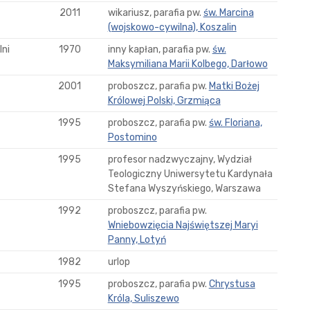
2011
wikariusz, parafia pw.
św. Marcina
(wojskowo-cywilna), Koszalin
ni
1970
inny kapłan, parafia pw.
św.
Maksymiliana Marii Kolbego, Darłowo
2001
proboszcz, parafia pw.
Matki Bożej
Królowej Polski, Grzmiąca
1995
proboszcz, parafia pw.
św. Floriana,
Postomino
1995
profesor nadzwyczajny, Wydział
Teologiczny Uniwersytetu Kardynała
Stefana Wyszyńskiego, Warszawa
1992
proboszcz, parafia pw.
Wniebowzięcia Najświętszej Maryi
Panny, Lotyń
1982
urlop
1995
proboszcz, parafia pw.
Chrystusa
Króla, Suliszewo