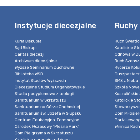
Instytucje diecezjalne
Ruchy 
Kuria Biskupia
Ruch Światło
Sąd Biskupi
Katolickie S
Caritas diecezji
Odnowa w Du
Archiwum diecezjalne
Ruch Szensz
Wyższe Seminarium Duchowne
Rycerze Kol
Biblioteka WSD
Duszpasters
Instytut Studiów Wyższych
SMS z Nieba
Diecezjalne Studium Organistowskie
Szkoła Nowej
Studia podyplomowe z teologii
Koszalińskie 
Sanktuarium w Skrzatuszu
Katolickie St
Sanktuarium na Górze Chełmskiej
Stowarzyszen
Sanktuarium św. Józefa w Słupsku
Dom Miłosier
Centrum Edukacyjno-Formacyjne
Portal ewang
Ośrodek Wczasowy "Pleśna Park"
Winnica Rache
Dom Pielgrzyma w Skrzatuszu
Katolickie poradnie rodzinne