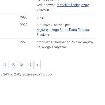
Szczecińskiego
wykładowca,
Instytut Teologiczny
,
Koszalin
1980
urlop
1992
proboszcz, parafia pw.
Najświętszego Serca Pana Jezusa,
Sieciemin
1995
proboszcz, Ordynariat Polowy Wojska
Polskiego, Białystok
14
15
16
17
»
d 241 do 260, łącznie pozycji: 555.