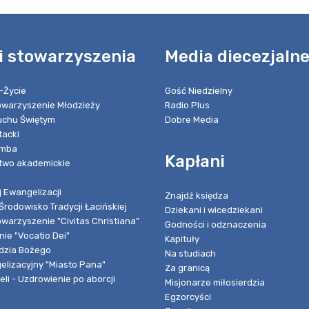
i stowarzyszenia
Media diecezjaln
-Życie
Gość Niedzielny
towarzyszenie Młodzieży
Radio Plus
chu Świętym
Dobre Media
tacki
umba
Kapłani
two akademickie
 Ewangelizacji
Znajdź księdza
Środowisko Tradycji Łacińskiej
Dziekani i wicedziekani
owarzyszenie "Civitas Christiana"
Godności i odznaczenia
ie "Vocatio Dei"
Kapituły
dzia Bożego
Na studiach
elizacyjny "Miasto Pana"
Za granicą
li - Uzdrowienie po aborcji
Misjonarze miłosierdzia
Egzorcyści