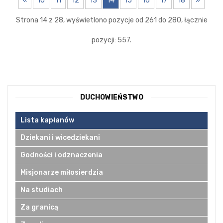
«
10
11
12
13
14
15
16
17
18
»
Strona 14 z 28, wyświetlono pozycje od 261 do 280, łącznie
pozycji: 557.
DUCHOWIEŃSTWO
Lista kapłanów
Dziekani i wicedziekani
Godności i odznaczenia
Misjonarze miłosierdzia
Na studiach
Za granicą