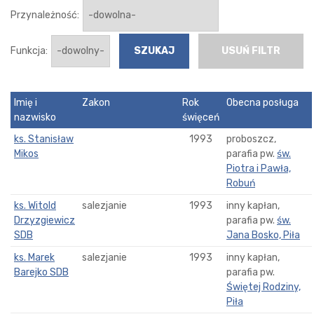
Przynależność:
Funkcja:
USUŃ FILTR
Imię i
Zakon
Rok
Obecna posługa
nazwisko
święceń
ks. Stanisław
1993
proboszcz,
Mikos
parafia pw.
św.
Piotra i Pawła,
Robuń
ks. Witold
salezjanie
1993
inny kapłan,
Drzyzgiewicz
parafia pw.
św.
SDB
Jana Bosko, Piła
ks. Marek
salezjanie
1993
inny kapłan,
Barejko SDB
parafia pw.
Świętej Rodziny,
Piła