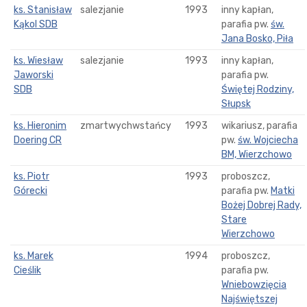
ks. Stanisław
salezjanie
1993
inny kapłan,
Kąkol SDB
parafia pw.
św.
Jana Bosko, Piła
ks. Wiesław
salezjanie
1993
inny kapłan,
Jaworski
parafia pw.
SDB
Świętej Rodziny,
Słupsk
ks. Hieronim
zmartwychwstańcy
1993
wikariusz, parafia
Doering CR
pw.
św. Wojciecha
BM, Wierzchowo
ks. Piotr
1993
proboszcz,
Górecki
parafia pw.
Matki
Bożej Dobrej Rady,
Stare
Wierzchowo
ks. Marek
1994
proboszcz,
Cieślik
parafia pw.
Wniebowzięcia
Najświętszej