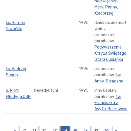
Najświętszej
Maryi Panny,
Kołobrzeg
ks. Roman
1995
dziekan, dekanat
Piwoński
Wałcz
proboszcz,
parafia pw.
Podwyższenia
Krzyża Świętego,
Stara Łubianka
ks. Andrzej
1995
proboszcz,
Sagun
parafia pw.
św.
Anny, Strączno
o. Piotr
benedyktyni
1995
inny kapłan,
Włodyga OSB
parafia pw.
św.
Franciszka z
Asyżu, Barzowice