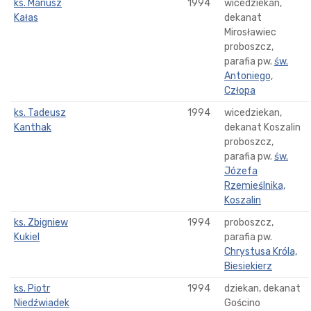
ks. Mariusz
1994
wicedziekan,
Kałas
dekanat
Mirosławiec
proboszcz,
parafia pw.
św.
Antoniego,
Człopa
ks. Tadeusz
1994
wicedziekan,
Kanthak
dekanat Koszalin
proboszcz,
parafia pw.
św.
Józefa
Rzemieślnika,
Koszalin
ks. Zbigniew
1994
proboszcz,
Kukiel
parafia pw.
Chrystusa Króla,
Biesiekierz
ks. Piotr
1994
dziekan, dekanat
Niedźwiadek
Gościno