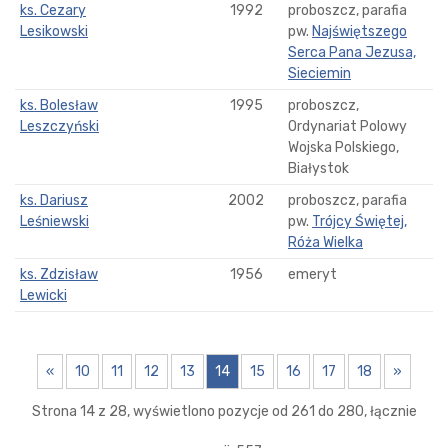
ks. Cezary
1992
proboszcz, parafia
Lesikowski
pw.
Najświętszego
Serca Pana Jezusa,
Sieciemin
ks. Bolesław
1995
proboszcz,
Leszczyński
Ordynariat Polowy
Wojska Polskiego,
Białystok
ks. Dariusz
2002
proboszcz, parafia
Leśniewski
pw.
Trójcy Świętej,
Róża Wielka
ks. Zdzisław
1956
emeryt
Lewicki
«
10
11
12
13
14
15
16
17
18
»
Strona 14 z 28, wyświetlono pozycje od 261 do 280, łącznie