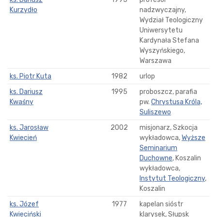
Kurzydło
nadzwyczajny,
Wydział Teologiczny
Uniwersytetu
Kardynała Stefana
Wyszyńskiego,
Warszawa
ks. Piotr Kuta
1982
urlop
ks. Dariusz
1995
proboszcz, parafia
Kwaśny
pw.
Chrystusa Króla,
Suliszewo
ks. Jarosław
2002
misjonarz, Szkocja
Kwiecień
wykładowca,
Wyższe
Seminarium
Duchowne
, Koszalin
wykładowca,
Instytut Teologiczny
,
Koszalin
ks. Józef
1977
kapelan sióstr
Kwieciński
klarysek, Słupsk