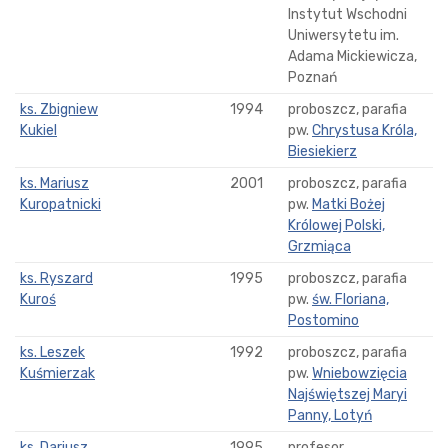
Instytut Wschodni
Uniwersytetu im.
Adama Mickiewicza,
Poznań
ks. Zbigniew
1994
proboszcz, parafia
Kukiel
pw.
Chrystusa Króla,
Biesiekierz
ks. Mariusz
2001
proboszcz, parafia
Kuropatnicki
pw.
Matki Bożej
Królowej Polski,
Grzmiąca
ks. Ryszard
1995
proboszcz, parafia
Kuroś
pw.
św. Floriana,
Postomino
ks. Leszek
1992
proboszcz, parafia
Kuśmierzak
pw.
Wniebowzięcia
Najświętszej Maryi
Panny, Lotyń
ks. Dariusz
1995
profesor