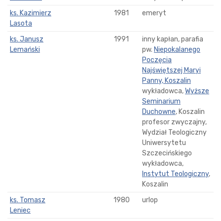
ks. Kazimierz
1981
emeryt
Lasota
ks. Janusz
1991
inny kapłan, parafia
Lemański
pw.
Niepokalanego
Poczęcia
Najświętszej Maryi
Panny, Koszalin
wykładowca,
Wyższe
Seminarium
Duchowne
, Koszalin
profesor zwyczajny,
Wydział Teologiczny
Uniwersytetu
Szczecińskiego
wykładowca,
Instytut Teologiczny
,
Koszalin
ks. Tomasz
1980
urlop
Leniec