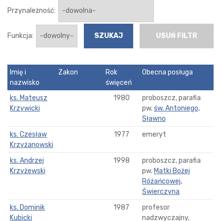
Przynależność:
Funkcja:
USUŃ FILTR
Imię i
Zakon
Rok
Obecna posługa
nazwisko
święceń
ks. Mateusz
1980
proboszcz, parafia
Krzywicki
pw.
św. Antoniego,
Sławno
ks. Czesław
1977
emeryt
Krzyżanowski
ks. Andrzej
1998
proboszcz, parafia
Krzyżewski
pw.
Matki Bożej
Różańcowej,
Świerczyna
ks. Dominik
1987
profesor
Kubicki
nadzwyczajny,