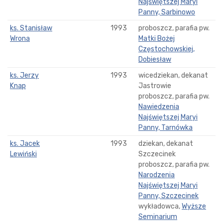
Najświętszej Maryi
Panny, Sarbinowo
ks. Stanisław
1993
proboszcz, parafia pw.
Wrona
Matki Bożej
Częstochowskiej,
Dobiesław
ks. Jerzy
1993
wicedziekan, dekanat
Knap
Jastrowie
proboszcz, parafia pw.
Nawiedzenia
Najświętszej Maryi
Panny, Tarnówka
ks. Jacek
1993
dziekan, dekanat
Lewiński
Szczecinek
proboszcz, parafia pw.
Narodzenia
Najświętszej Maryi
Panny, Szczecinek
wykładowca,
Wyższe
Seminarium