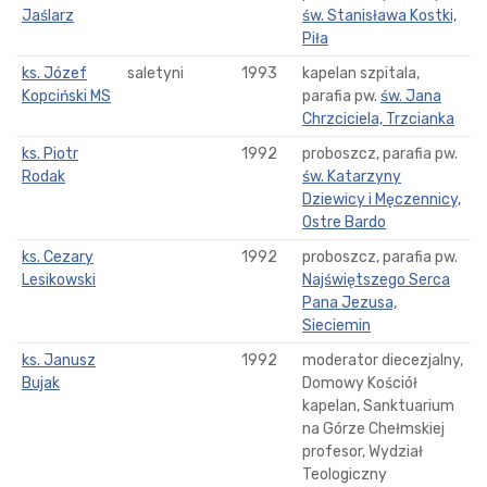
Jaślarz
św. Stanisława Kostki,
Piła
ks. Józef
saletyni
1993
kapelan szpitala,
Kopciński MS
parafia pw.
św. Jana
Chrzciciela, Trzcianka
ks. Piotr
1992
proboszcz, parafia pw.
Rodak
św. Katarzyny
Dziewicy i Męczennicy,
Ostre Bardo
ks. Cezary
1992
proboszcz, parafia pw.
Lesikowski
Najświętszego Serca
Pana Jezusa,
Sieciemin
ks. Janusz
1992
moderator diecezjalny,
Bujak
Domowy Kościół
kapelan, Sanktuarium
na Górze Chełmskiej
profesor, Wydział
Teologiczny