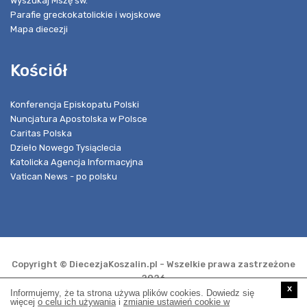
Wyszukaj Mszę św.
Parafie greckokatolickie i wojskowe
Mapa diecezji
Kościół
Konferencja Episkopatu Polski
Nuncjatura Apostolska w Polsce
Caritas Polska
Dzieło Nowego Tysiąclecia
Katolicka Agencja Informacyjna
Vatican News - po polsku
Copyright © DiecezjaKoszalin.pl - Wszelkie prawa zastrzeżone
2026
x
Informujemy, że ta strona używa plików cookies. Dowiedz się
więcej
o celu ich używania
i
zmianie ustawień cookie w