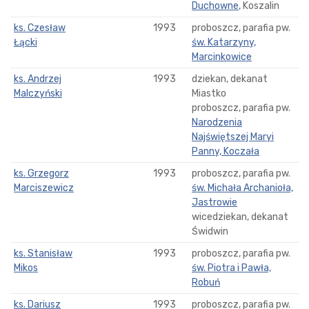
Duchowne
, Koszalin
ks. Czesław
1993
proboszcz, parafia pw.
Łącki
św. Katarzyny,
Marcinkowice
ks. Andrzej
1993
dziekan, dekanat
Malczyński
Miastko
proboszcz, parafia pw.
Narodzenia
Najświętszej Maryi
Panny, Koczała
ks. Grzegorz
1993
proboszcz, parafia pw.
Marciszewicz
św. Michała Archanioła,
Jastrowie
wicedziekan, dekanat
Świdwin
ks. Stanisław
1993
proboszcz, parafia pw.
Mikos
św. Piotra i Pawła,
Robuń
ks. Dariusz
1993
proboszcz, parafia pw.