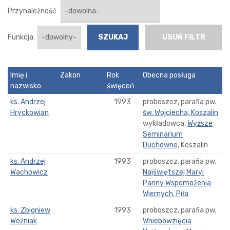
Przynależność:
Funkcja:
USUŃ FILTR
Imię i
Zakon
Rok
Obecna posługa
nazwisko
święceń
ks. Andrzej
1993
proboszcz, parafia pw.
Hryckowian
św. Wojciecha, Koszalin
wykładowca,
Wyższe
Seminarium
Duchowne
, Koszalin
ks. Andrzej
1993
proboszcz, parafia pw.
Wachowicz
Najświętszej Maryi
Panny Wspomożenia
Wiernych, Piła
ks. Zbigniew
1993
proboszcz, parafia pw.
Woźniak
Wniebowzięcia