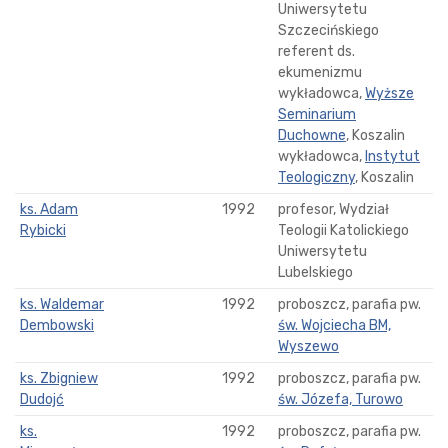
Uniwersytetu
Szczecińskiego
referent ds.
ekumenizmu
wykładowca,
Wyższe
Seminarium
Duchowne
, Koszalin
wykładowca,
Instytut
Teologiczny
, Koszalin
ks. Adam
1992
profesor, Wydział
Rybicki
Teologii Katolickiego
Uniwersytetu
Lubelskiego
ks. Waldemar
1992
proboszcz, parafia pw.
Dembowski
św. Wojciecha BM,
Wyszewo
ks. Zbigniew
1992
proboszcz, parafia pw.
Dudojć
św. Józefa, Turowo
ks.
1992
proboszcz, parafia pw.