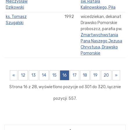
Mieczysław
św. Rafała
Dzikowski
Kalinowskiego, Piła
ks. Tomasz
1992
wicedziekan, dekanat
Szugalski
Drawsko Pomorskie
proboszcz, parafia pw.
Zmartwychwstania
Pana Naszego Jezusa
Chrystusa, Drawsko
Pomorskie
«
12
13
14
15
16
17
18
19
20
»
Strona 16 z 28, wyświetlono pozycje od 301 do 320, łącznie
pozycji: 557.