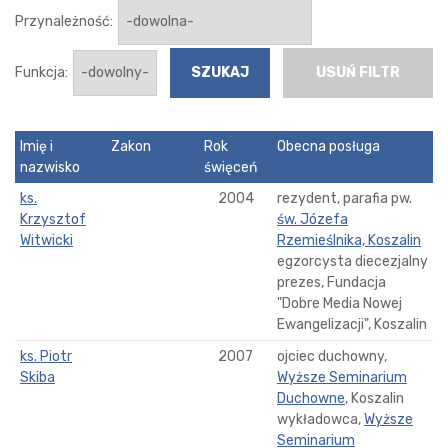
Przynależność:
Funkcja:
USUŃ FILTR
Imię i
Zakon
Rok
Obecna posługa
nazwisko
święceń
ks.
2004
rezydent, parafia pw.
Krzysztof
św. Józefa
Witwicki
Rzemieślnika, Koszalin
egzorcysta diecezjalny
prezes, Fundacja
"Dobre Media Nowej
Ewangelizacji", Koszalin
ks. Piotr
2007
ojciec duchowny,
Skiba
Wyższe Seminarium
Duchowne
, Koszalin
wykładowca,
Wyższe
Seminarium