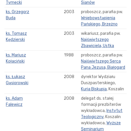
Tymecki
Sianów
ks. Grzegorz
2003
proboszcz, parafia pw.
Buda
Wniebowstąpienia
Pańskiego, Brzeżno
ks. Tomasz
2003
wikariusz, parafia pw.
Kędzierski
Najświętszego
Zbawiciela, Ustka
ks. Mariusz
1988
proboszcz, parafia pw.
Kołaciński
Najświętszego Serca
Pana Jezusa, Białogard
ks. Łukasz
2008
dyrektor Wydziału
Gąsiorowski
Duszpasterskiego,
Kuria Biskupia
, Koszalin
ks. Adam
2008
delegat ds. stałej
Falewicz
formacji prezbiterów
wykładowca,
Instytut
Teologiczny
, Koszalin
wykładowca,
Wyższe
Seminarium