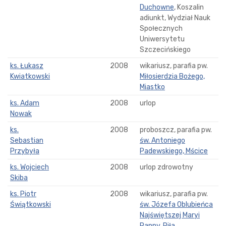
Duchowne
, Koszalin
adiunkt, Wydział Nauk
Społecznych
Uniwersytetu
Szczecińskiego
ks. Łukasz
2008
wikariusz, parafia pw.
Kwiatkowski
Miłosierdzia Bożego,
Miastko
ks. Adam
2008
urlop
Nowak
ks.
2008
proboszcz, parafia pw.
Sebastian
św. Antoniego
Przybyła
Padewskiego, Mścice
ks. Wojciech
2008
urlop zdrowotny
Skiba
ks. Piotr
2008
wikariusz, parafia pw.
Świątkowski
św. Józefa Oblubieńca
Najświętszej Maryi
Panny, Piła