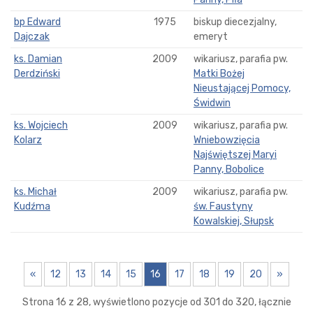
bp Edward
1975
biskup diecezjalny,
Dajczak
emeryt
ks. Damian
2009
wikariusz, parafia pw.
Derdziński
Matki Bożej
Nieustającej Pomocy,
Świdwin
ks. Wojciech
2009
wikariusz, parafia pw.
Kolarz
Wniebowzięcia
Najświętszej Maryi
Panny, Bobolice
ks. Michał
2009
wikariusz, parafia pw.
Kudźma
św. Faustyny
Kowalskiej, Słupsk
«
12
13
14
15
16
17
18
19
20
»
Strona 16 z 28, wyświetlono pozycje od 301 do 320, łącznie