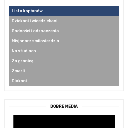
Lista kapłanów
Dziekani i wicedziekani
Godności i odznaczenia
Misjonarze miłosierdzia
Na studiach
Za granicą
Zmarli
Diakoni
DOBRE MEDIA