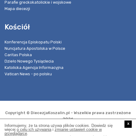
Parafie greckokatolickie i wojskowe
Mapa diecezji
Kościół
Konferencja Episkopatu Polski
Nuncjatura Apostolska w Polsce
Caritas Polska
Dzieło Nowego Tysiąclecia
Katolicka Agencja Informacyjna
Vatican News - po polsku
Copyright © DiecezjaKoszalin.pl - Wszelkie prawa zastrzeżone
2026
x
Informujemy, że ta strona używa plików cookies. Dowiedz się
więcej
o celu ich używania
i
zmianie ustawień cookie w
przeglądarce
.
Realizacja i opieka techniczna: