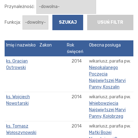
Przynależność:
Funkcja:
USUŃ FILTR
Imię i nazwisko
Zakon
Rok
Obecna posługa
święceń
ks. Gracjan
2014
wikariusz, parafia pw.
Ostrowski
Niepokalanego
Poczęcia
Najświętszej Maryi
Panny, Koszalin
ks. Wojciech
2014
wikariusz, parafia pw.
Nowotarski
Wniebowzięcia
Najświętszej Maryi
Panny, Kołobrzeg
ks. Tomasz
2014
wikariusz, parafia pw.
Wołoszynowski
Matki Bożej