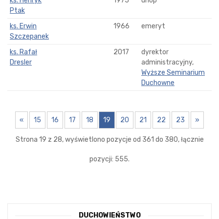
ks. Henryk
1975
urlop
Ptak
ks. Erwin
1966
emeryt
Szczepanek
ks. Rafał
2017
dyrektor
Dresler
administracyjny,
Wyższe Seminarium
Duchowne
«
15
16
17
18
19
20
21
22
23
»
Strona 19 z 28, wyświetlono pozycje od 361 do 380, łącznie
pozycji: 555.
DUCHOWIEŃSTWO