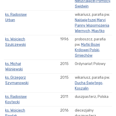
Nieustającej Pomocy,
Świdwin
ks. Radosław
wikariusz, parafia pw.
Urban
Najświętszej Maryi
Panny Wspomożenia
Wiernych, Miastko
ks. Wojciech
1996
proboszcz, parafia
Szulczewski
pw.
Matki Bożej
Królowej Polski,
Śmiechów
ks. Michał
2015
Ordynariat Polowy
Wiśniewski
ks. Grzegorz
2015
wikariusz, parafia pw.
Szymanowski
Ducha Świętego,
Koszalin
ks. Radosław
2011
duszpasterz, Polska
Kostecki
ks. Wojciech
2016
diecezjalny
Pawlak
duszpasterz