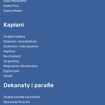
Gość Niedzielny
Radio Plus
Dobre Media
Kapłani
Znajdź księdza
Dziekani i wicedziekani
Godności i odznaczenia
Kapituły
Na studiach
Za granicą
Misjonarze miłosierdzia
Egzorcyści
Zmarli
Dekanaty i parafie
Znajdź parafię lub kościół
Wyszukaj Mszę św.