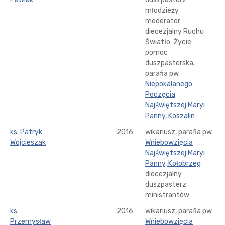
młodzieży
moderator
diecezjalny Ruchu
Światło-Życie
pomoc
duszpasterska,
parafia pw.
Niepokalanego
Poczęcia
Najświętszej Maryi
Panny, Koszalin
ks. Patryk
2016
wikariusz, parafia pw.
Wojcieszak
Wniebowzięcia
Najświętszej Maryi
Panny, Kołobrzeg
diecezjalny
duszpasterz
ministrantów
ks.
2016
wikariusz, parafia pw.
Przemysław
Wniebowzięcia