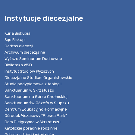
Instytucje diecezjalne
Kuria Biskupia
Sąd Biskupi
Caritas diecezji
Archiwum diecezjalne
Wyższe Seminarium Duchowne
Biblioteka WSD
Instytut Studiów Wyższych
Diecezjalne Studium Organistowskie
Studia podyplomowe z teologii
Sanktuarium w Skrzatuszu
Sanktuarium na Górze Chełmskiej
Sanktuarium św. Józefa w Słupsku
Centrum Edukacyjno-Formacyjne
Ośrodek Wczasowy "Pleśna Park"
Dom Pielgrzyma w Skrzatuszu
Katolickie poradnie rodzinne
Ochrona dzieci i młodzieży