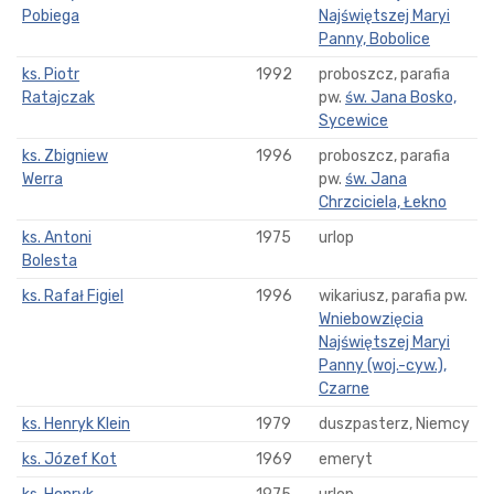
Pobiega
Najświętszej Maryi
Panny, Bobolice
ks. Piotr
1992
proboszcz, parafia
Ratajczak
pw.
św. Jana Bosko,
Sycewice
ks. Zbigniew
1996
proboszcz, parafia
Werra
pw.
św. Jana
Chrzciciela, Łekno
ks. Antoni
1975
urlop
Bolesta
ks. Rafał Figiel
1996
wikariusz, parafia pw.
Wniebowzięcia
Najświętszej Maryi
Panny (woj.-cyw.),
Czarne
ks. Henryk Klein
1979
duszpasterz, Niemcy
ks. Józef Kot
1969
emeryt