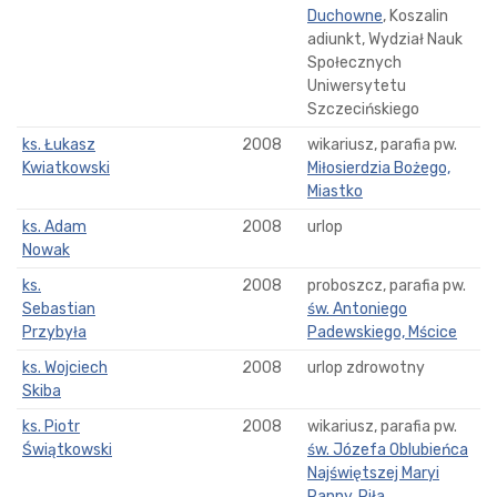
Duchowne
, Koszalin
adiunkt, Wydział Nauk
Społecznych
Uniwersytetu
Szczecińskiego
ks. Łukasz
2008
wikariusz, parafia pw.
Kwiatkowski
Miłosierdzia Bożego,
Miastko
ks. Adam
2008
urlop
Nowak
ks.
2008
proboszcz, parafia pw.
Sebastian
św. Antoniego
Przybyła
Padewskiego, Mścice
ks. Wojciech
2008
urlop zdrowotny
Skiba
ks. Piotr
2008
wikariusz, parafia pw.
Świątkowski
św. Józefa Oblubieńca
Najświętszej Maryi
Panny, Piła