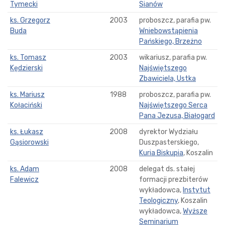
Tymecki
Sianów
ks. Grzegorz
2003
proboszcz, parafia pw.
Buda
Wniebowstąpienia
Pańskiego, Brzeżno
ks. Tomasz
2003
wikariusz, parafia pw.
Kędzierski
Najświętszego
Zbawiciela, Ustka
ks. Mariusz
1988
proboszcz, parafia pw.
Kołaciński
Najświętszego Serca
Pana Jezusa, Białogard
ks. Łukasz
2008
dyrektor Wydziału
Gąsiorowski
Duszpasterskiego,
Kuria Biskupia
, Koszalin
ks. Adam
2008
delegat ds. stałej
Falewicz
formacji prezbiterów
wykładowca,
Instytut
Teologiczny
, Koszalin
wykładowca,
Wyższe
Seminarium