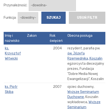
Przynależność:
Funkcja:
USUŃ FILTR
Imię i
Zakon
Rok
Obecna posługa
nazwisko
święceń
ks.
2004
rezydent, parafia pw.
Krzysztof
św. Józefa
Witwicki
Rzemieślnika, Koszalin
egzorcysta diecezjalny
prezes, Fundacja
"Dobre Media Nowej
Ewangelizacji", Koszalin
ks. Piotr
2007
ojciec duchowny,
Skiba
Wyższe Seminarium
Duchowne
, Koszalin
wykładowca,
Wyższe
Seminarium