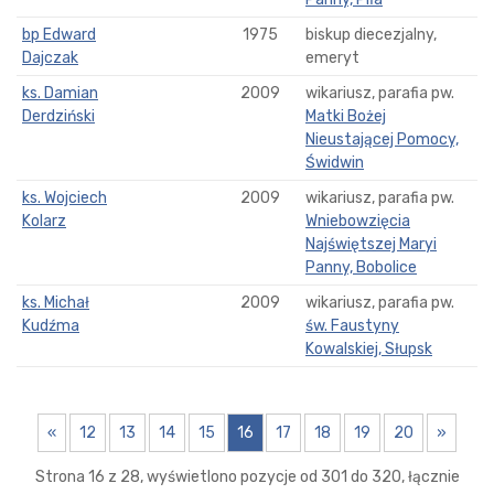
bp Edward
1975
biskup diecezjalny,
Dajczak
emeryt
ks. Damian
2009
wikariusz, parafia pw.
Derdziński
Matki Bożej
Nieustającej Pomocy,
Świdwin
ks. Wojciech
2009
wikariusz, parafia pw.
Kolarz
Wniebowzięcia
Najświętszej Maryi
Panny, Bobolice
ks. Michał
2009
wikariusz, parafia pw.
Kudźma
św. Faustyny
Kowalskiej, Słupsk
«
12
13
14
15
16
17
18
19
20
»
Strona 16 z 28, wyświetlono pozycje od 301 do 320, łącznie