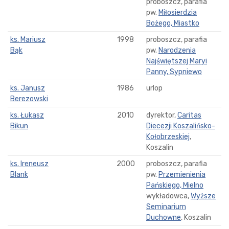
proboszcz, parafia
pw.
Miłosierdzia
Bożego, Miastko
ks. Mariusz
1998
proboszcz, parafia
Bąk
pw.
Narodzenia
Najświętszej Maryi
Panny, Sypniewo
ks. Janusz
1986
urlop
Berezowski
ks. Łukasz
2010
dyrektor,
Caritas
Bikun
Diecezji Koszalińsko-
Kołobrzeskiej
,
Koszalin
ks. Ireneusz
2000
proboszcz, parafia
Blank
pw.
Przemienienia
Pańskiego, Mielno
wykładowca,
Wyższe
Seminarium
Duchowne
, Koszalin