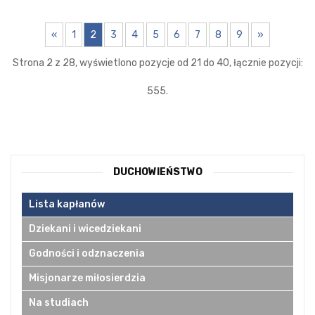
«
1
2
3
4
5
6
7
8
9
»
Strona 2 z 28, wyświetlono pozycje od 21 do 40, łącznie pozycji:
555.
DUCHOWIEŃSTWO
Lista kapłanów
Dziekani i wicedziekani
Godności i odznaczenia
Misjonarze miłosierdzia
Na studiach