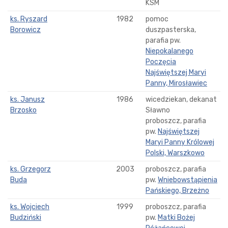
KSM
ks. Ryszard
1982
pomoc
Borowicz
duszpasterska,
parafia pw.
Niepokalanego
Poczęcia
Najświętszej Maryi
Panny, Mirosławiec
ks. Janusz
1986
wicedziekan, dekanat
Brzosko
Sławno
proboszcz, parafia
pw.
Najświętszej
Maryi Panny Królowej
Polski, Warszkowo
ks. Grzegorz
2003
proboszcz, parafia
Buda
pw.
Wniebowstąpienia
Pańskiego, Brzeżno
ks. Wojciech
1999
proboszcz, parafia
Budziński
pw.
Matki Bożej