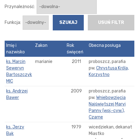
Przynależność:
Funkcja:
USUŃ FILTR
Imię i
Zakon
Rok
Obecna posługa
nazwisko
święceń
ks. Marcin
marianie
2011
proboszcz, parafia
Seweryn
pw.
Chrystusa Króla,
Bartoszczyk
Korzystno
MIC
ks. Andrzej
2009
proboszcz, parafia
Bawer
pw.
Wniebowzięcia
Najświętszej Maryi
Panny (woj.-cyw.),
Czarne
ks. Jerzy
1979
wicedziekan, dekanat
Bąk
Miastko