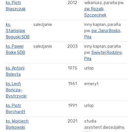
ks. Piotr
2012
wikariusz, parafia pw.
Błaszczak
św. Rozalii,
Szczecinek
ks.
salezjanie
inny kapłan, parafia
Stanisław
pw.
św. Jana Bosko,
Boguski SDB
Piła
ks. Paweł
salezjanie
2003
inny kapłan, parafia
Boike SDB
pw.
Świętej Rodziny,
Piła
ks. Antoni
1975
urlop
Bolesta
ks. Lech
1961
emeryt
Bończa-
Bystrzycki
ks. Piotr
1991
urlop
Borchardt
ks. Wojciech
2021
studia
Borkowski
asystent diecezjalny,