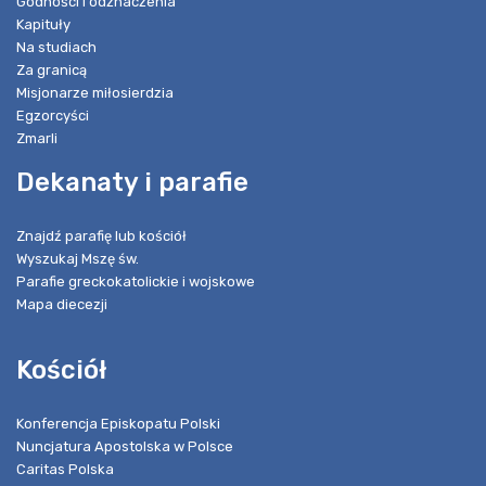
Godności i odznaczenia
Kapituły
Na studiach
Za granicą
Misjonarze miłosierdzia
Egzorcyści
Zmarli
Dekanaty i parafie
Znajdź parafię lub kościół
Wyszukaj Mszę św.
Parafie greckokatolickie i wojskowe
Mapa diecezji
Kościół
Konferencja Episkopatu Polski
Nuncjatura Apostolska w Polsce
Caritas Polska