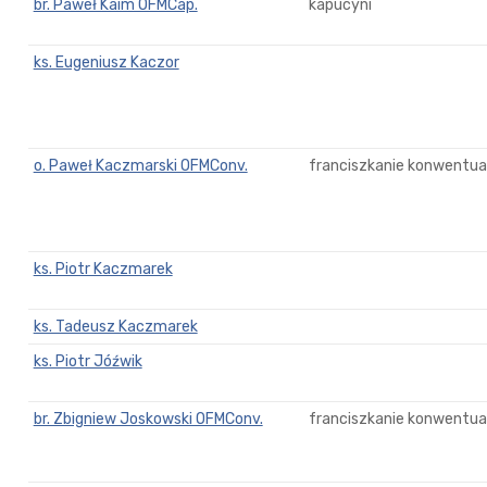
br. Paweł Kaim OFMCap.
kapucyni
ks. Eugeniusz Kaczor
o. Paweł Kaczmarski OFMConv.
franciszkanie konwentual
ks. Piotr Kaczmarek
ks. Tadeusz Kaczmarek
ks. Piotr Jóźwik
br. Zbigniew Joskowski OFMConv.
franciszkanie konwentual