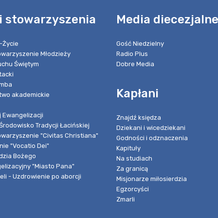
i stowarzyszenia
Media diecezjaln
-Życie
Gość Niedzielny
towarzyszenie Młodzieży
Radio Plus
chu Świętym
Dobre Media
tacki
umba
Kapłani
two akademickie
 Ewangelizacji
Znajdź księdza
Środowisko Tradycji Łacińskiej
Dziekani i wicedziekani
owarzyszenie "Civitas Christiana"
Godności i odznaczenia
ie "Vocatio Dei"
Kapituły
dzia Bożego
Na studiach
elizacyjny "Miasto Pana"
Za granicą
li - Uzdrowienie po aborcji
Misjonarze miłosierdzia
Egzorcyści
Zmarli