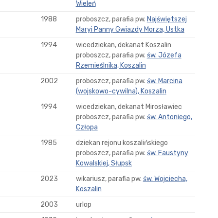
Wieleń
1988
proboszcz, parafia pw.
Najświętszej
Maryi Panny Gwiazdy Morza, Ustka
1994
wicedziekan, dekanat Koszalin
proboszcz, parafia pw.
św. Józefa
Rzemieślnika, Koszalin
2002
proboszcz, parafia pw.
św. Marcina
(wojskowo-cywilna), Koszalin
1994
wicedziekan, dekanat Mirosławiec
proboszcz, parafia pw.
św. Antoniego,
Człopa
1985
dziekan rejonu koszalińskiego
proboszcz, parafia pw.
św. Faustyny
Kowalskiej, Słupsk
2023
wikariusz, parafia pw.
św. Wojciecha,
Koszalin
2003
urlop