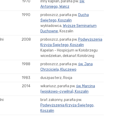
1970
inny kapłan, parafia pw.
św.
Antoniego, Wałcz
1990
proboszcz, parafia pw.
Ducha
Świętego, Koszalin
wykładowca,
Wyższe Seminarium
Duchowne
, Koszalin
ni
2008
proboszcz, parafia pw.
Podwyższenia
Krzyża Świętego, Koszalin
Kapelan - Hospicjum w Kołobrzegu
wicedziekan, dekanat Kołobrzeg
1988
proboszcz, parafia pw.
św. Jana
Chrzciciela, Kluczewo
1983
duszpasterz, Rosja
2014
wikariusz, parafia pw.
św. Marcina
(wojskowo-cywilna), Koszalin
ni
brat zakonny, parafia pw.
Podwyższenia Krzyża Świętego,
Koszalin