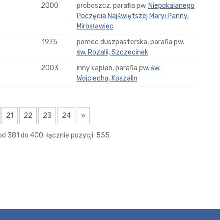
2000
proboszcz, parafia pw.
Niepokalanego
Poczęcia Najświętszej Maryi Panny,
Mirosławiec
1975
pomoc duszpasterska, parafia pw.
św. Rozalii, Szczecinek
2003
inny kapłan, parafia pw.
św.
Wojciecha, Koszalin
21
22
23
24
»
d 381 do 400, łącznie pozycji: 555.