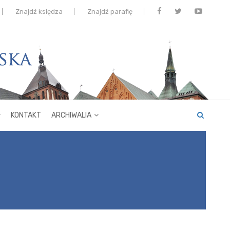
Znajdź księdza
Znajdź parafię
KONTAKT
ARCHIWALIA