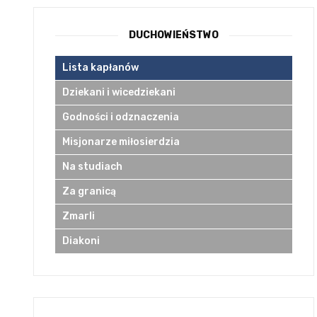
DUCHOWIEŃSTWO
Lista kapłanów
Dziekani i wicedziekani
Godności i odznaczenia
Misjonarze miłosierdzia
Na studiach
Za granicą
Zmarli
Diakoni