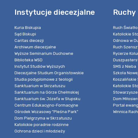
Instytucje diecezjalne
Ruchy 
Kuria Biskupia
Ruch Światło
Sąd Biskupi
Katolickie S
Caritas diecezji
Odnowa w Du
Archiwum diecezjalne
Ruch Szensz
Wyższe Seminarium Duchowne
Rycerze Kol
Biblioteka WSD
Duszpasters
Instytut Studiów Wyższych
SMS z Nieba
Diecezjalne Studium Organistowskie
Szkoła Nowej
Studia podyplomowe z teologii
Koszalińskie 
Sanktuarium w Skrzatuszu
Katolickie St
Sanktuarium na Górze Chełmskiej
Stowarzyszen
Sanktuarium św. Józefa w Słupsku
Dom Miłosier
Centrum Edukacyjno-Formacyjne
Portal ewang
Ośrodek Wczasowy "Pleśna Park"
Winnica Rache
Dom Pielgrzyma w Skrzatuszu
Katolickie poradnie rodzinne
Ochrona dzieci i młodzieży