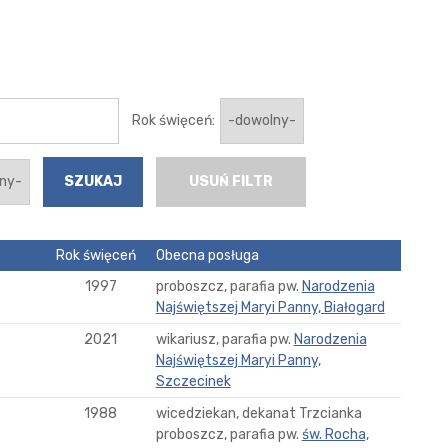
Rok święceń:
USUŃ FILTR
Rok święceń
Obecna posługa
1997
proboszcz, parafia pw.
Narodzenia
Najświętszej Maryi Panny, Białogard
2021
wikariusz, parafia pw.
Narodzenia
Najświętszej Maryi Panny,
Szczecinek
1988
wicedziekan, dekanat Trzcianka
proboszcz, parafia pw.
św. Rocha,