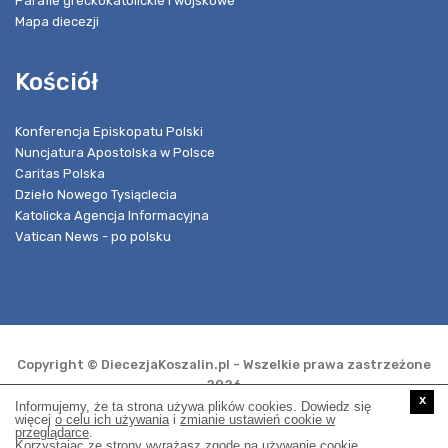
Parafie greckokatolickie i wojskowe
Mapa diecezji
Kościół
Konferencja Episkopatu Polski
Nuncjatura Apostolska w Polsce
Caritas Polska
Dzieło Nowego Tysiąclecia
Katolicka Agencja Informacyjna
Vatican News - po polsku
Copyright © DiecezjaKoszalin.pl - Wszelkie prawa zastrzeżone
2026
x
Informujemy, że ta strona używa plików cookies. Dowiedz się
więcej
o celu ich używania
i
zmianie ustawień cookie w
przeglądarce
.
Realizacja i opieka techniczna:
Korzystając ze strony wyrażasz zgodę na używanie cookie,