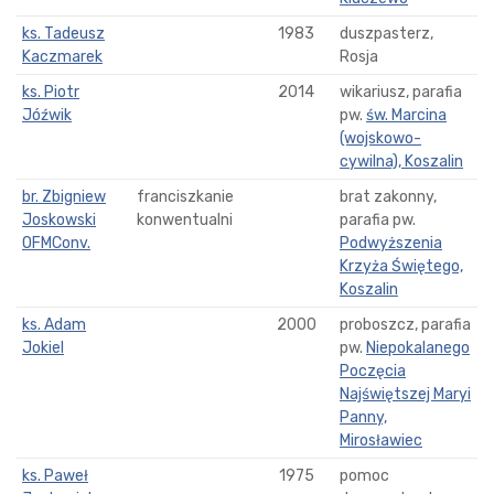
ks. Tadeusz
1983
duszpasterz,
Kaczmarek
Rosja
ks. Piotr
2014
wikariusz, parafia
Jóźwik
pw.
św. Marcina
(wojskowo-
cywilna), Koszalin
br. Zbigniew
franciszkanie
brat zakonny,
Joskowski
konwentualni
parafia pw.
OFMConv.
Podwyższenia
Krzyża Świętego,
Koszalin
ks. Adam
2000
proboszcz, parafia
Jokiel
pw.
Niepokalanego
Poczęcia
Najświętszej Maryi
Panny,
Mirosławiec
ks. Paweł
1975
pomoc