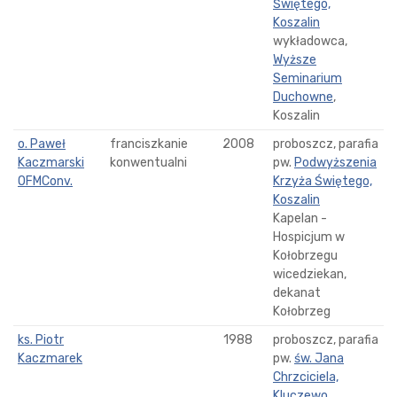
Świętego,
Koszalin
wykładowca,
Wyższe
Seminarium
Duchowne
,
Koszalin
o. Paweł
franciszkanie
2008
proboszcz, parafia
Kaczmarski
konwentualni
pw.
Podwyższenia
OFMConv.
Krzyża Świętego,
Koszalin
Kapelan -
Hospicjum w
Kołobrzegu
wicedziekan,
dekanat
Kołobrzeg
ks. Piotr
1988
proboszcz, parafia
Kaczmarek
pw.
św. Jana
Chrzciciela,
Kluczewo