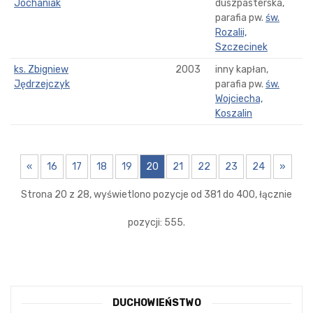
Jochaniak
duszpasterska,
parafia pw.
św.
Rozalii,
Szczecinek
ks. Zbigniew
2003
inny kapłan,
Jędrzejczyk
parafia pw.
św.
Wojciecha,
Koszalin
«
16
17
18
19
20
21
22
23
24
»
Strona 20 z 28, wyświetlono pozycje od 381 do 400, łącznie
pozycji: 555.
DUCHOWIEŃSTWO