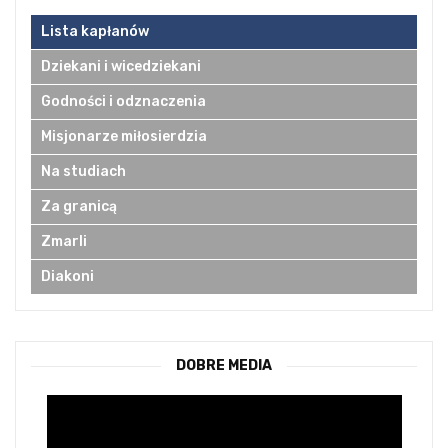
Lista kapłanów
Dziekani i wicedziekani
Godności i odznaczenia
Misjonarze miłosierdzia
Na studiach
Za granicą
Zmarli
Diakoni
DOBRE MEDIA