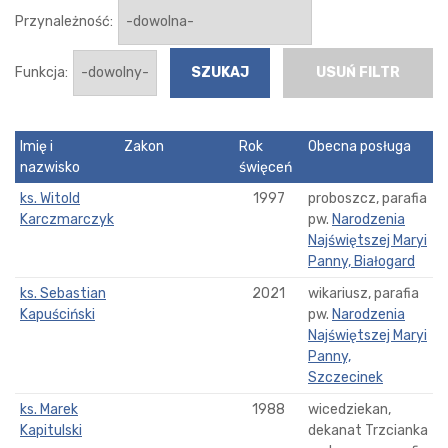
Przynależność:
Funkcja:
USUŃ FILTR
Imię i
Zakon
Rok
Obecna posługa
nazwisko
święceń
ks. Witold
1997
proboszcz, parafia
Karczmarczyk
pw.
Narodzenia
Najświętszej Maryi
Panny, Białogard
ks. Sebastian
2021
wikariusz, parafia
Kapuściński
pw.
Narodzenia
Najświętszej Maryi
Panny,
Szczecinek
ks. Marek
1988
wicedziekan,
Kapitulski
dekanat Trzcianka