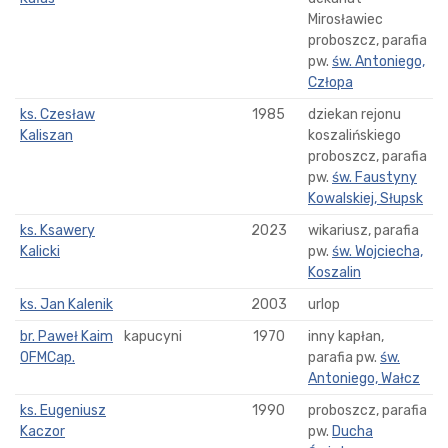
Mirosławiec
proboszcz, parafia
pw.
św. Antoniego,
Człopa
ks. Czesław
1985
dziekan rejonu
Kaliszan
koszalińskiego
proboszcz, parafia
pw.
św. Faustyny
Kowalskiej, Słupsk
ks. Ksawery
2023
wikariusz, parafia
Kalicki
pw.
św. Wojciecha,
Koszalin
ks. Jan Kalenik
2003
urlop
br. Paweł Kaim
kapucyni
1970
inny kapłan,
OFMCap.
parafia pw.
św.
Antoniego, Wałcz
ks. Eugeniusz
1990
proboszcz, parafia
Kaczor
pw.
Ducha