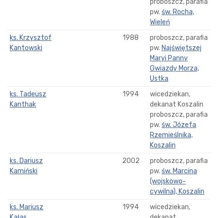
proboszcz, parafia
pw.
św. Rocha,
Wieleń
ks. Krzysztof
1988
proboszcz, parafia
Kantowski
pw.
Najświętszej
Maryi Panny
Gwiazdy Morza,
Ustka
ks. Tadeusz
1994
wicedziekan,
Kanthak
dekanat Koszalin
proboszcz, parafia
pw.
św. Józefa
Rzemieślnika,
Koszalin
ks. Dariusz
2002
proboszcz, parafia
Kamiński
pw.
św. Marcina
(wojskowo-
cywilna), Koszalin
ks. Mariusz
1994
wicedziekan,
Kałas
dekanat