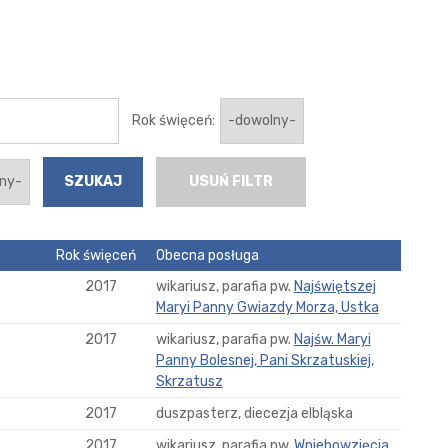
Rok święceń:
USUŃ FILTR
Rok święceń
Obecna posługa
2017
wikariusz, parafia pw.
Najświętszej
Maryi Panny Gwiazdy Morza, Ustka
2017
wikariusz, parafia pw.
Najśw. Maryi
Panny Bolesnej, Pani Skrzatuskiej,
Skrzatusz
2017
duszpasterz, diecezja elbląska
2017
wikariusz, parafia pw.
Wniebowzięcia