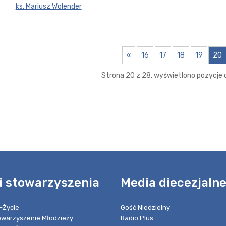
ks. Mariusz Wolender
«
16
17
18
19
20
Strona 20 z 28, wyświetlono pozycje o
i stowarzyszenia
Media diecezjaln
-Życie
Gość Niedzielny
towarzyszenie Młodzieży
Radio Plus