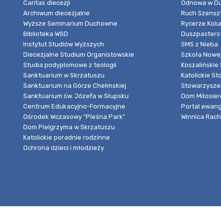
Caritas diecezji
Odnowa w Du
Archiwum diecezjalne
Ruch Szensz
Wyższe Seminarium Duchowne
Rycerze Kol
Biblioteka WSD
Duszpasters
Instytut Studiów Wyższych
SMS z Nieba
Diecezjalne Studium Organistowskie
Szkoła Nowej
Studia podyplomowe z teologii
Koszalińskie 
Sanktuarium w Skrzatuszu
Katolickie St
Sanktuarium na Górze Chełmskiej
Stowarzyszen
Sanktuarium św. Józefa w Słupsku
Dom Miłosier
Centrum Edukacyjno-Formacyjne
Portal ewang
Ośrodek Wczasowy "Pleśna Park"
Winnica Rache
Dom Pielgrzyma w Skrzatuszu
Katolickie poradnie rodzinne
Ochrona dzieci i młodzieży