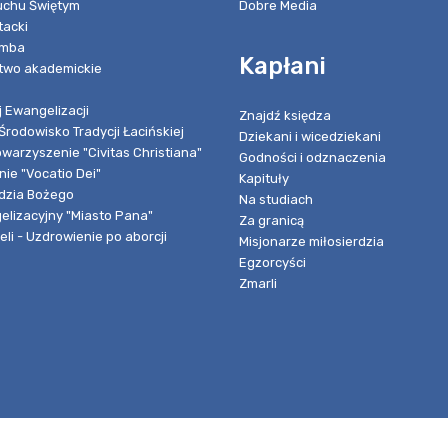
chu Świętym
Dobre Media
tacki
umba
Kapłani
two akademickie
 Ewangelizacji
Znajdź księdza
Środowisko Tradycji Łacińskiej
Dziekani i wicedziekani
owarzyszenie "Civitas Christiana"
Godności i odznaczenia
ie "Vocatio Dei"
Kapituły
dzia Bożego
Na studiach
elizacyjny "Miasto Pana"
Za granicą
li - Uzdrowienie po aborcji
Misjonarze miłosierdzia
Egzorcyści
Zmarli