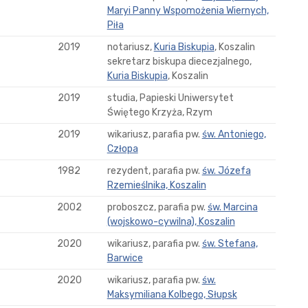
Maryi Panny Wspomożenia Wiernych,
Piła
2019
notariusz,
Kuria Biskupia
, Koszalin
sekretarz biskupa diecezjalnego,
Kuria Biskupia
, Koszalin
2019
studia, Papieski Uniwersytet
Świętego Krzyża, Rzym
2019
wikariusz, parafia pw.
św. Antoniego,
Człopa
1982
rezydent, parafia pw.
św. Józefa
Rzemieślnika, Koszalin
2002
proboszcz, parafia pw.
św. Marcina
(wojskowo-cywilna), Koszalin
2020
wikariusz, parafia pw.
św. Stefana,
Barwice
2020
wikariusz, parafia pw.
św.
Maksymiliana Kolbego, Słupsk