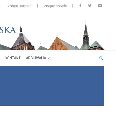
Znajdź księdza
Znajdź parafię
KONTAKT
ARCHIWALIA