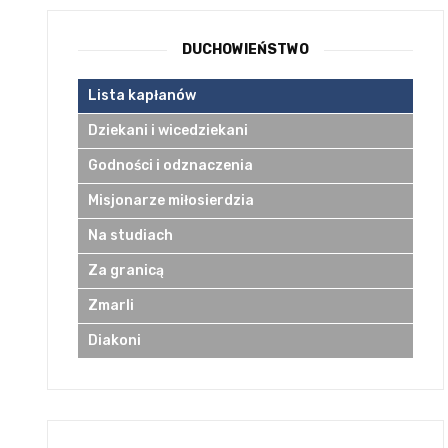
DUCHOWIEŃSTWO
Lista kapłanów
Dziekani i wicedziekani
Godności i odznaczenia
Misjonarze miłosierdzia
Na studiach
Za granicą
Zmarli
Diakoni