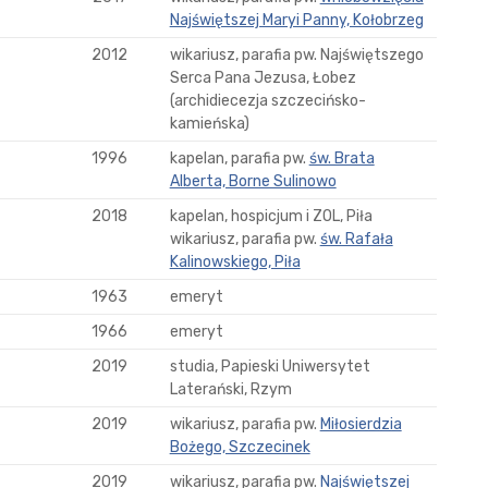
Najświętszej Maryi Panny, Kołobrzeg
2012
wikariusz, parafia pw. Najświętszego
Serca Pana Jezusa, Łobez
(archidiecezja szczecińsko-
kamieńska)
1996
kapelan, parafia pw.
św. Brata
Alberta, Borne Sulinowo
2018
kapelan, hospicjum i ZOL, Piła
wikariusz, parafia pw.
św. Rafała
Kalinowskiego, Piła
1963
emeryt
1966
emeryt
2019
studia, Papieski Uniwersytet
Laterański, Rzym
2019
wikariusz, parafia pw.
Miłosierdzia
Bożego, Szczecinek
2019
wikariusz, parafia pw.
Najświętszej