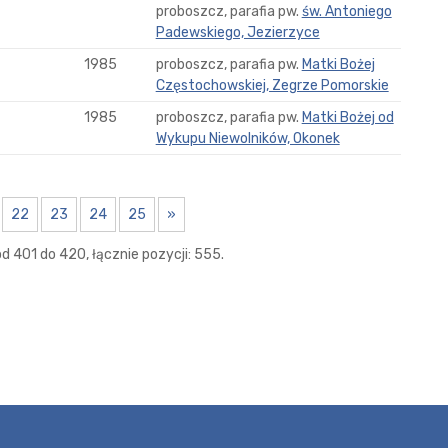
proboszcz, parafia pw.
św. Antoniego
Padewskiego, Jezierzyce
1985
proboszcz, parafia pw.
Matki Bożej
Częstochowskiej, Zegrze Pomorskie
1985
proboszcz, parafia pw.
Matki Bożej od
Wykupu Niewolników, Okonek
22
23
24
25
»
d 401 do 420, łącznie pozycji: 555.