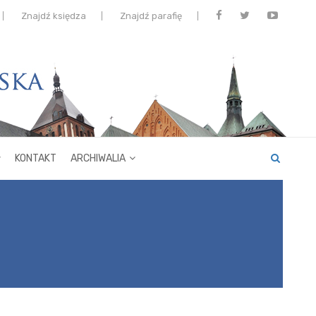
Znajdź księdza
Znajdź parafię
KONTAKT
ARCHIWALIA