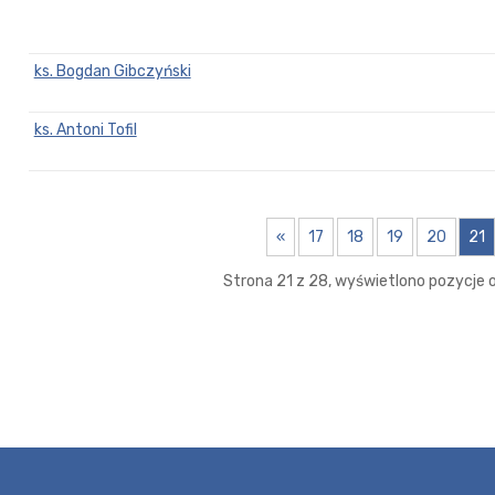
ks. Bogdan Gibczyński
ks. Antoni Tofil
«
17
18
19
20
21
Strona 21 z 28, wyświetlono pozycje o