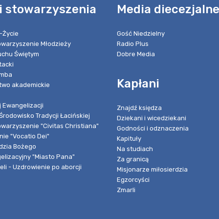
i stowarzyszenia
Media diecezjaln
-Życie
Gość Niedzielny
towarzyszenie Młodzieży
Radio Plus
chu Świętym
Dobre Media
tacki
umba
Kapłani
two akademickie
 Ewangelizacji
Znajdź księdza
Środowisko Tradycji Łacińskiej
Dziekani i wicedziekani
owarzyszenie "Civitas Christiana"
Godności i odznaczenia
ie "Vocatio Dei"
Kapituły
dzia Bożego
Na studiach
elizacyjny "Miasto Pana"
Za granicą
li - Uzdrowienie po aborcji
Misjonarze miłosierdzia
Egzorcyści
Zmarli