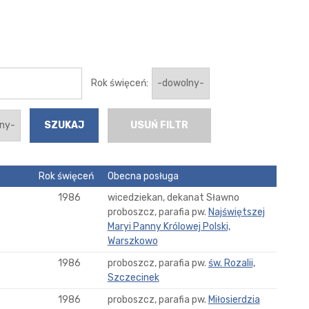
Rok święceń:
USUŃ FILTR
Rok święceń
Obecna posługa
1986
wicedziekan, dekanat Sławno
proboszcz, parafia pw.
Najświętszej
Maryi Panny Królowej Polski,
Warszkowo
1986
proboszcz, parafia pw.
św. Rozalii,
Szczecinek
1986
proboszcz, parafia pw.
Miłosierdzia