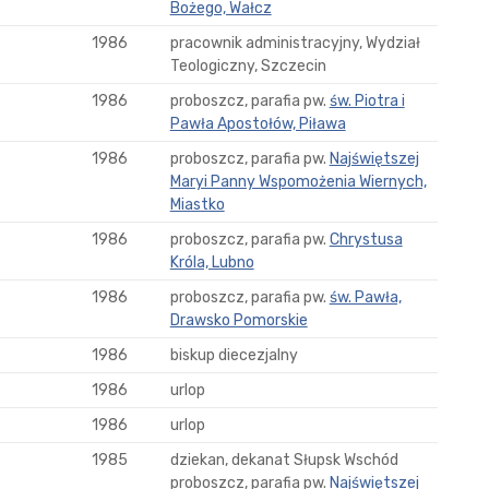
Bożego, Wałcz
1986
pracownik administracyjny, Wydział
Teologiczny, Szczecin
1986
proboszcz, parafia pw.
św. Piotra i
Pawła Apostołów, Piława
1986
proboszcz, parafia pw.
Najświętszej
Maryi Panny Wspomożenia Wiernych,
Miastko
1986
proboszcz, parafia pw.
Chrystusa
Króla, Lubno
1986
proboszcz, parafia pw.
św. Pawła,
Drawsko Pomorskie
1986
biskup diecezjalny
1986
urlop
1986
urlop
1985
dziekan, dekanat Słupsk Wschód
proboszcz, parafia pw.
Najświętszej