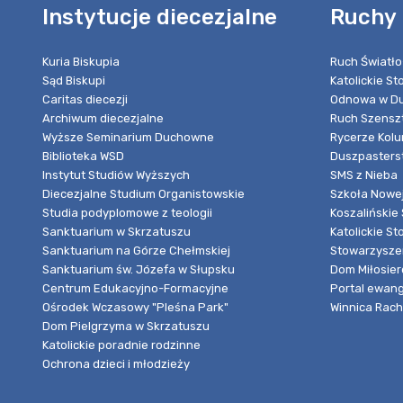
Instytucje diecezjalne
Ruchy 
Kuria Biskupia
Ruch Światło
Sąd Biskupi
Katolickie S
Caritas diecezji
Odnowa w Du
Archiwum diecezjalne
Ruch Szensz
Wyższe Seminarium Duchowne
Rycerze Kol
Biblioteka WSD
Duszpasters
Instytut Studiów Wyższych
SMS z Nieba
Diecezjalne Studium Organistowskie
Szkoła Nowej
Studia podyplomowe z teologii
Koszalińskie 
Sanktuarium w Skrzatuszu
Katolickie St
Sanktuarium na Górze Chełmskiej
Stowarzyszen
Sanktuarium św. Józefa w Słupsku
Dom Miłosier
Centrum Edukacyjno-Formacyjne
Portal ewang
Ośrodek Wczasowy "Pleśna Park"
Winnica Rache
Dom Pielgrzyma w Skrzatuszu
Katolickie poradnie rodzinne
Ochrona dzieci i młodzieży