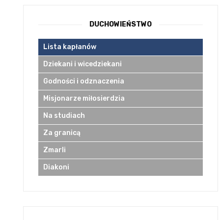
DUCHOWIEŃSTWO
Lista kapłanów
Dziekani i wicedziekani
Godności i odznaczenia
Misjonarze miłosierdzia
Na studiach
Za granicą
Zmarli
Diakoni