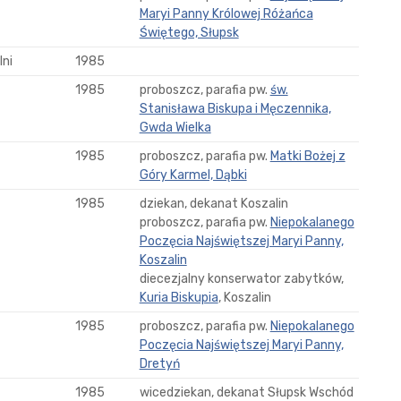
Maryi Panny Królowej Różańca
Świętego, Słupsk
ni
1985
1985
proboszcz, parafia pw.
św.
Stanisława Biskupa i Męczennika,
Gwda Wielka
1985
proboszcz, parafia pw.
Matki Bożej z
Góry Karmel, Dąbki
1985
dziekan, dekanat Koszalin
proboszcz, parafia pw.
Niepokalanego
Poczęcia Najświętszej Maryi Panny,
Koszalin
diecezjalny konserwator zabytków,
Kuria Biskupia
, Koszalin
1985
proboszcz, parafia pw.
Niepokalanego
Poczęcia Najświętszej Maryi Panny,
Dretyń
1985
wicedziekan, dekanat Słupsk Wschód