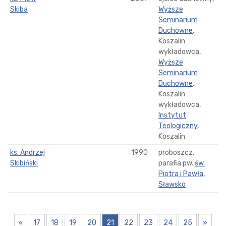
Skiba
Wyższe
Seminarium
Duchowne
,
Koszalin
wykładowca,
Wyższe
Seminarium
Duchowne
,
Koszalin
wykładowca,
Instytut
Teologiczny
,
Koszalin
ks. Andrzej
1990
proboszcz,
Skibiński
parafia pw.
św.
Piotra i Pawła,
Sławsko
«
17
18
19
20
21
22
23
24
25
»