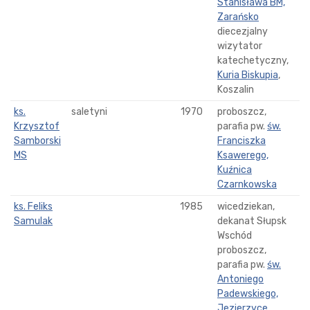
Stanisława BM,
Zarańsko
diecezjalny
wizytator
katechetyczny,
Kuria Biskupia
,
Koszalin
ks.
saletyni
1970
proboszcz,
Krzysztof
parafia pw.
św.
Samborski
Franciszka
MS
Ksawerego,
Kuźnica
Czarnkowska
ks. Feliks
1985
wicedziekan,
Samulak
dekanat Słupsk
Wschód
proboszcz,
parafia pw.
św.
Antoniego
Padewskiego,
Jezierzyce