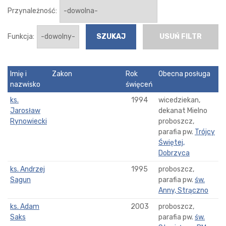
Przynależność:
Funkcja:
USUŃ FILTR
Imię i
Zakon
Rok
Obecna posługa
nazwisko
święceń
ks.
1994
wicedziekan,
Jarosław
dekanat Mielno
Rynowiecki
proboszcz,
parafia pw.
Trójcy
Świętej,
Dobrzyca
ks. Andrzej
1995
proboszcz,
Sagun
parafia pw.
św.
Anny, Strączno
ks. Adam
2003
proboszcz,
Saks
parafia pw.
św.