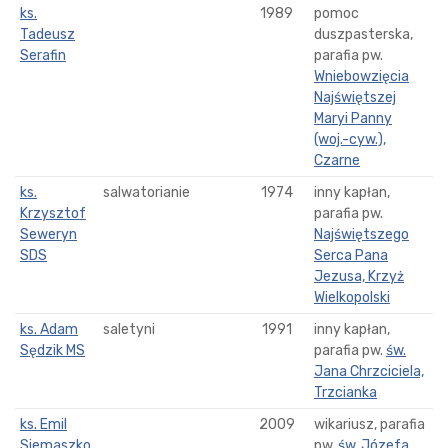
ks.
1989
pomoc
Tadeusz
duszpasterska,
Serafin
parafia pw.
Wniebowzięcia
Najświętszej
Maryi Panny
(woj.-cyw.),
Czarne
ks.
salwatorianie
1974
inny kapłan,
Krzysztof
parafia pw.
Seweryn
Najświętszego
SDS
Serca Pana
Jezusa, Krzyż
Wielkopolski
ks. Adam
saletyni
1991
inny kapłan,
Sędzik MS
parafia pw.
św.
Jana Chrzciciela,
Trzcianka
ks. Emil
2009
wikariusz, parafia
Siemaszko
pw.
św. Józefa