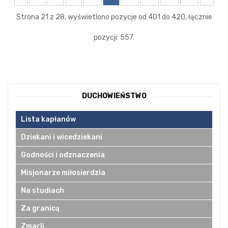
Strona 21 z 28, wyświetlono pozycje od 401 do 420, łącznie
pozycji: 557.
DUCHOWIEŃSTWO
Lista kapłanów
Dziekani i wicedziekani
Godności i odznaczenia
Misjonarze miłosierdzia
Na studiach
Za granicą
Zmarli