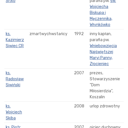
Sitko
parafia pw.
św.
Wojciecha
Biskupa i
Męczennika,
Włynkówko
ks.
zmartwychwstańcy
1992
inny kapłan,
Kazimierz
parafia pw.
Siwiec CR
Wniebowzięcia
Najświętszej
Maryi Panny,
Złocieniec
ks.
2007
prezes,
Radosław
Stowarzyszenie
Siwiński
"Dom
Miłosierdzia",
Koszalin
ks.
2008
urlop zdrowotny
Wojciech
Skiba
ks. Piotr
2007
ojciec duchowny,