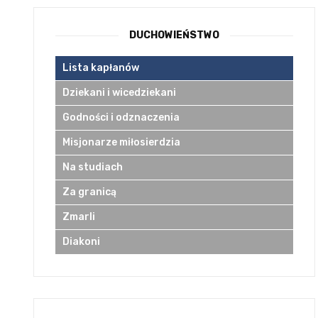
DUCHOWIEŃSTWO
Lista kapłanów
Dziekani i wicedziekani
Godności i odznaczenia
Misjonarze miłosierdzia
Na studiach
Za granicą
Zmarli
Diakoni