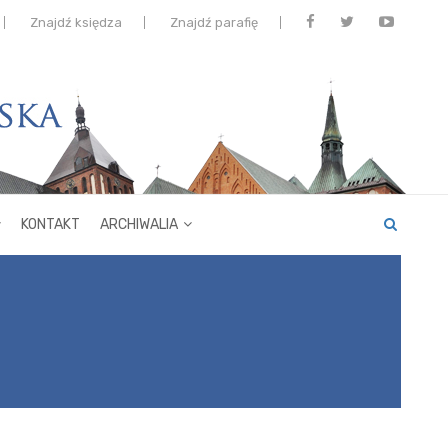
Znajdź księdza
Znajdź parafię
KONTAKT
ARCHIWALIA