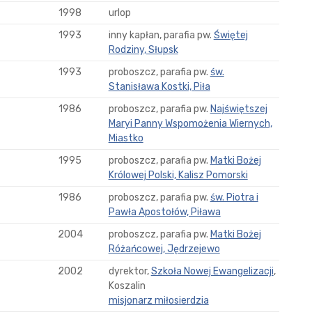
1998
urlop
1993
inny kapłan, parafia pw.
Świętej
Rodziny, Słupsk
1993
proboszcz, parafia pw.
św.
Stanisława Kostki, Piła
1986
proboszcz, parafia pw.
Najświętszej
Maryi Panny Wspomożenia Wiernych,
Miastko
1995
proboszcz, parafia pw.
Matki Bożej
Królowej Polski, Kalisz Pomorski
1986
proboszcz, parafia pw.
św. Piotra i
Pawła Apostołów, Piława
2004
proboszcz, parafia pw.
Matki Bożej
Różańcowej, Jędrzejewo
2002
dyrektor,
Szkoła Nowej Ewangelizacji
,
Koszalin
misjonarz miłosierdzia