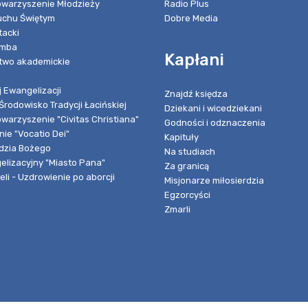
towarzyszenie Młodzieży
Radio Plus
chu Świętym
Dobre Media
tacki
umba
Kapłani
two akademickie
 Ewangelizacji
Znajdź księdza
Środowisko Tradycji Łacińskiej
Dziekani i wicedziekani
owarzyszenie "Civitas Christiana"
Godności i odznaczenia
ie "Vocatio Dei"
Kapituły
dzia Bożego
Na studiach
elizacyjny "Miasto Pana"
Za granicą
li - Uzdrowienie po aborcji
Misjonarze miłosierdzia
Egzorcyści
Zmarli