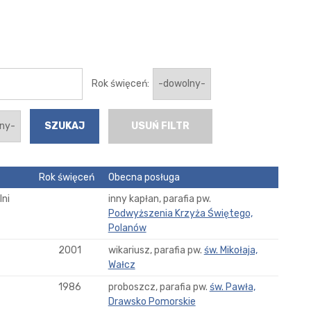
Rok święceń:
USUŃ FILTR
Rok święceń
Obecna posługa
ni
inny kapłan, parafia pw.
Podwyższenia Krzyża Świętego,
Polanów
2001
wikariusz, parafia pw.
św. Mikołaja,
Wałcz
1986
proboszcz, parafia pw.
św. Pawła,
Drawsko Pomorskie