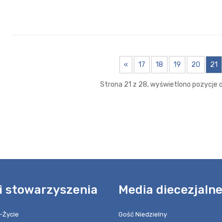
«
17
18
19
20
21
Strona 21 z 28, wyświetlono pozycje o
i stowarzyszenia
Media diecezjaln
-Życie
Gość Niedzielny