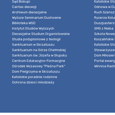
Sąd Biskupi
Katolickie S
Caritas diecezji
Odnowa w Du
Archiwum diecezjalne
Ruch Szensz
Wyższe Seminarium Duchowne
Rycerze Kol
Biblioteka WSD
Duszpasters
Instytut Studiów Wyższych
SMS z Nieba
Diecezjalne Studium Organistowskie
Szkoła Nowej
Studia podyplomowe z teologii
Koszalińskie 
Sanktuarium w Skrzatuszu
Katolickie St
Sanktuarium na Górze Chełmskiej
Stowarzyszen
Sanktuarium św. Józefa w Słupsku
Dom Miłosier
Centrum Edukacyjno-Formacyjne
Portal ewang
Ośrodek Wczasowy "Pleśna Park"
Winnica Rache
Dom Pielgrzyma w Skrzatuszu
Katolickie poradnie rodzinne
Ochrona dzieci i młodzieży