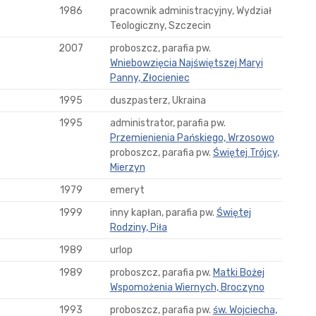
1986
pracownik administracyjny, Wydział
Teologiczny, Szczecin
2007
proboszcz, parafia pw.
Wniebowzięcia Najświętszej Maryi
Panny, Złocieniec
1995
duszpasterz, Ukraina
1995
administrator, parafia pw.
Przemienienia Pańskiego, Wrzosowo
proboszcz, parafia pw.
Świętej Trójcy,
Mierzyn
1979
emeryt
1999
inny kapłan, parafia pw.
Świętej
Rodziny, Piła
1989
urlop
1989
proboszcz, parafia pw.
Matki Bożej
Wspomożenia Wiernych, Broczyno
1993
proboszcz, parafia pw.
św. Wojciecha,