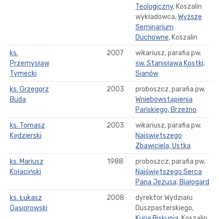
Teologiczny
, Koszalin
wykładowca,
Wyższe
Seminarium
Duchowne
, Koszalin
ks.
2007
wikariusz, parafia pw.
Przemysław
św. Stanisława Kostki,
Tymecki
Sianów
ks. Grzegorz
2003
proboszcz, parafia pw.
Buda
Wniebowstąpienia
Pańskiego, Brzeżno
ks. Tomasz
2003
wikariusz, parafia pw.
Kędzierski
Najświętszego
Zbawiciela, Ustka
ks. Mariusz
1988
proboszcz, parafia pw.
Kołaciński
Najświętszego Serca
Pana Jezusa, Białogard
ks. Łukasz
2008
dyrektor Wydziału
Gąsiorowski
Duszpasterskiego,
Kuria Biskupia
, Koszalin