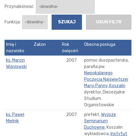
Przynależność:
Funkcja:
USUŃ FILTR
Imię i
Zakon
Rok
Obecna posługa
nazwisko
święceń
ks. Marcin
2007
pomoc duszpasterska,
Wiśniowski
parafia pw.
Niepokalanego
Poczęcia Najświętszej
Maryi Panny, Koszalin
dyrektor, Diecezjalne
Studium
Organistowskie
ks. Paweł
2007
prefekt,
Wyższe
Mielnik
Seminarium
Duchowne
, Koszalin
wykładowca,
Instytut