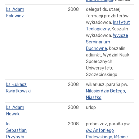
ks. Adam
2008
delegat ds. stałej
Falewicz
formacji prezbiterów
wykładowca,
Instytut
Teologiczny
, Koszalin
wykładowca,
Wyższe
Seminarium
Duchowne
, Koszalin
adiunkt, Wydział Nauk
Społecznych
Uniwersytetu
Szczecińskiego
ks. Łukasz
2008
wikariusz, parafia pw.
Kwiatkowski
Miłosierdzia Bożego,
Miastko
ks. Adam
2008
urlop
Nowak
ks.
2008
proboszcz, parafia pw.
Sebastian
św. Antoniego
Przybyła
Padewskiego, Mścice