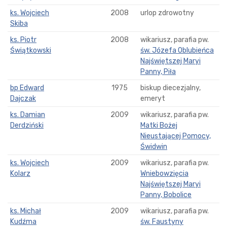
ks. Wojciech
2008
urlop zdrowotny
Skiba
ks. Piotr
2008
wikariusz, parafia pw.
Świątkowski
św. Józefa Oblubieńca
Najświętszej Maryi
Panny, Piła
bp Edward
1975
biskup diecezjalny,
Dajczak
emeryt
ks. Damian
2009
wikariusz, parafia pw.
Derdziński
Matki Bożej
Nieustającej Pomocy,
Świdwin
ks. Wojciech
2009
wikariusz, parafia pw.
Kolarz
Wniebowzięcia
Najświętszej Maryi
Panny, Bobolice
ks. Michał
2009
wikariusz, parafia pw.
Kudźma
św. Faustyny