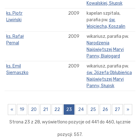
Kowalskiej, Słupsk
ks. Piotr
2009
kapelan szpitala,
Liwiński
parafia pw.
św.
Wojciecha, Koszalin
ks. Rafał
2009
wikariusz, parafia pw.
Pernal
Narodzenia
Najświętszej Maryi
Panny, Białogard
ks. Emil
2009
wikariusz, parafia pw.
Siemaszko
św. Józefa Oblubieńca
Najświętszej Maryi
Panny, Słupsk
«
19
20
21
22
23
24
25
26
27
»
Strona 23 z 28, wyświetlono pozycje od 441 do 460, łącznie
pozycji: 557.