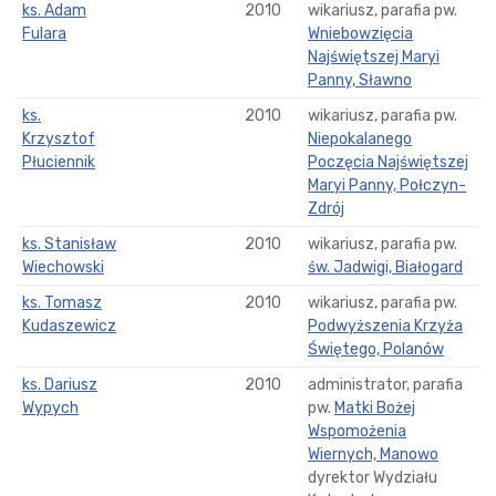
ks. Adam
2010
wikariusz, parafia pw.
Fulara
Wniebowzięcia
Najświętszej Maryi
Panny, Sławno
ks.
2010
wikariusz, parafia pw.
Krzysztof
Niepokalanego
Płuciennik
Poczęcia Najświętszej
Maryi Panny, Połczyn-
Zdrój
ks. Stanisław
2010
wikariusz, parafia pw.
Wiechowski
św. Jadwigi, Białogard
ks. Tomasz
2010
wikariusz, parafia pw.
Kudaszewicz
Podwyższenia Krzyża
Świętego, Polanów
ks. Dariusz
2010
administrator, parafia
Wypych
pw.
Matki Bożej
Wspomożenia
Wiernych, Manowo
dyrektor Wydziału