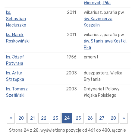
Wiernych, Piła
ks.
2011
wikariusz, parafia pw.
Sebastian
św. Kazimierza,
Maciuszko
Koszalin
ks. Marek
2011
wikariusz, parafia pw.
Roskowiński
św. Stanisława Kostki,
Piła
ks. Józef
1956
emeryt
Potyrała
ks. Artur
2003
duszpasterz, Wielka
Strzępka
Brytania
ks. Tomasz
2003
Ordynariat Polowy
Szefliński
Wojska Polskiego
«
20
21
22
23
24
25
26
27
28
»
Strona 24 z 28, wyświetlono pozycje od 461 do 480, łącznie