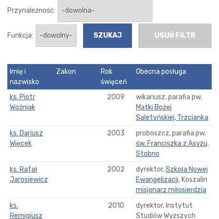
Przynależność:
Funkcja:
USUŃ FILTR
Imię i
Zakon
Rok
Obecna posługa
nazwisko
święceń
ks. Piotr
2009
wikariusz, parafia pw.
Woźniak
Matki Bożej
Saletyńskiej, Trzcianka
ks. Dariusz
2003
proboszcz, parafia pw.
Więcek
św. Franciszka z Asyżu,
Stobno
ks. Rafał
2002
dyrektor,
Szkoła Nowej
Jarosiewicz
Ewangelizacji
, Koszalin
misjonarz miłosierdzia
ks.
2010
dyrektor, Instytut
Remigiusz
Studiów Wyższych