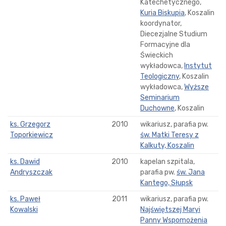
Katechetycznego,
Kuria Biskupia
, Koszalin
koordynator,
Diecezjalne Studium
Formacyjne dla
Świeckich
wykładowca,
Instytut
Teologiczny
, Koszalin
wykładowca,
Wyższe
Seminarium
Duchowne
, Koszalin
ks. Grzegorz
2010
wikariusz, parafia pw.
Toporkiewicz
św. Matki Teresy z
Kalkuty, Koszalin
ks. Dawid
2010
kapelan szpitala,
Andryszczak
parafia pw.
św. Jana
Kantego, Słupsk
ks. Paweł
2011
wikariusz, parafia pw.
Kowalski
Najświętszej Maryi
Panny Wspomożenia