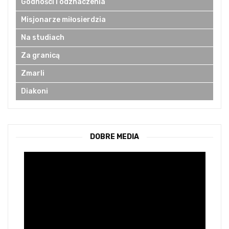
Godności i odznaczenia
Misjonarze miłosierdzia
Na studiach
Za granicą
Zmarli
Diakoni
DOBRE MEDIA