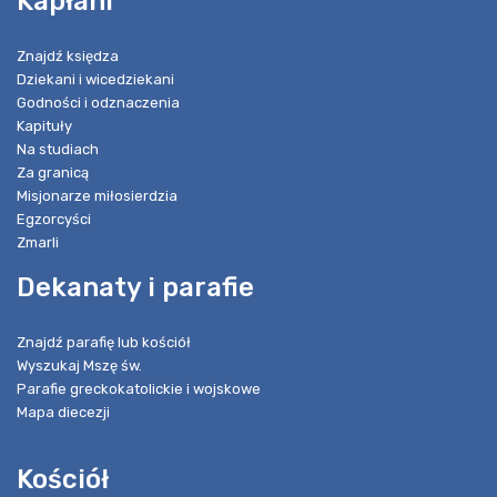
Kapłani
Znajdź księdza
Dziekani i wicedziekani
Godności i odznaczenia
Kapituły
Na studiach
Za granicą
Misjonarze miłosierdzia
Egzorcyści
Zmarli
Dekanaty i parafie
Znajdź parafię lub kościół
Wyszukaj Mszę św.
Parafie greckokatolickie i wojskowe
Mapa diecezji
Kościół