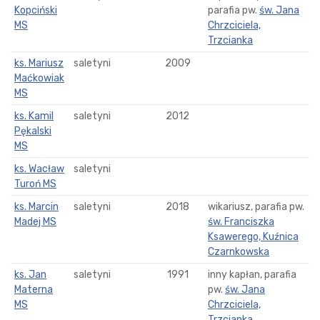
Kopciński
parafia pw.
św. Jana
MS
Chrzciciela,
Trzcianka
ks. Mariusz
saletyni
2009
Maćkowiak
MS
ks. Kamil
saletyni
2012
Pękalski
MS
ks. Wacław
saletyni
Turoń MS
ks. Marcin
saletyni
2018
wikariusz, parafia pw.
Madej MS
św. Franciszka
Ksawerego, Kuźnica
Czarnkowska
ks. Jan
saletyni
1991
inny kapłan, parafia
Materna
pw.
św. Jana
MS
Chrzciciela,
Trzcianka