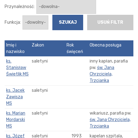
Przynależność:
Funkcja:
USUŃ FILTR
Imię i
Zakon
Rok
Obecna posługa
nazwisko
święceń
ks.
saletyni
inny kapłan, parafia
Stanisław
pw.
św. Jana
Świetlik MS
Chrzciciela,
Trzcianka
ks. Jacek
saletyni
Zawisza
MS
ks. Marian
saletyni
wikariusz, parafia pw.
Mordarski
św. Jana Chrzciciela,
MS
Trzcianka
ks. Józef
saletyni
1993
kapelan szpitala,