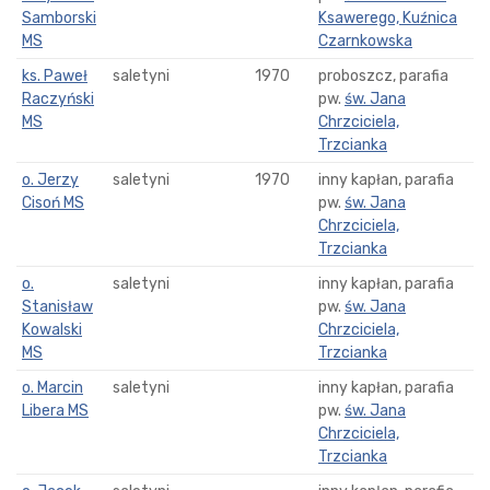
Samborski
Ksawerego, Kuźnica
MS
Czarnkowska
ks. Paweł
saletyni
1970
proboszcz, parafia
Raczyński
pw.
św. Jana
MS
Chrzciciela,
Trzcianka
o. Jerzy
saletyni
1970
inny kapłan, parafia
Cisoń MS
pw.
św. Jana
Chrzciciela,
Trzcianka
o.
saletyni
inny kapłan, parafia
Stanisław
pw.
św. Jana
Kowalski
Chrzciciela,
MS
Trzcianka
o. Marcin
saletyni
inny kapłan, parafia
Libera MS
pw.
św. Jana
Chrzciciela,
Trzcianka