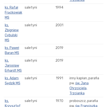
ks. Rafał
saletyni
1994
Frąckowiak
MS
ks.
saletyni
2001
Zbigniew
Cybulski
MS
ks. Paweł
saletyni
2019
Baran MS
ks.
saletyni
2019
Jarosław
Erhardt MS
ks. Adam
saletyni
1991
inny kapłan, parafia
Sędzik MS
pw.
św. Jana
Chrzciciela,
Trzcianka
ks.
saletyni
1970
proboszcz, parafia
Krzysztof
pw.
św. Franciszka