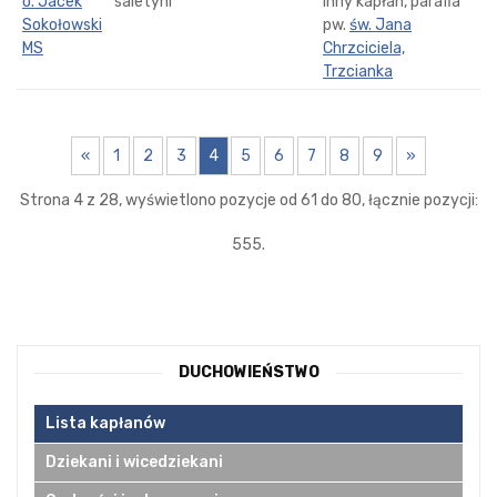
o. Jacek
saletyni
inny kapłan, parafia
Sokołowski
pw.
św. Jana
MS
Chrzciciela,
Trzcianka
«
1
2
3
4
5
6
7
8
9
»
Strona 4 z 28, wyświetlono pozycje od 61 do 80, łącznie pozycji:
555.
DUCHOWIEŃSTWO
Lista kapłanów
Dziekani i wicedziekani