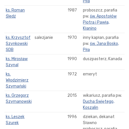
Piła
ks. Roman
1987
proboszcz, parafia
Śledź
pw.
św. Apostołów
Piotra i Pawła,
Kłanino
ks. Krzysztof
salezjanie
1970
inny kapłan, parafia
Szynkowski
pw.
św. Jana Bosko,
SDB
Piła
ks. Mirosław
1990
duszpasterz, Kanada
Szynal
ks.
1972
emeryt
Włodzimierz
Szymański
ks. Grzegorz
2015
wikariusz, parafia pw.
Szymanowski
Ducha Świętego,
Koszalin
ks. Leszek
1996
dziekan, dekanat
Szurek
Sławno
proboszcz, parafia