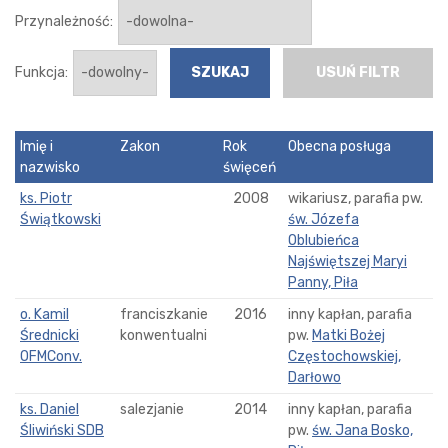
Przynależność:
Funkcja:
USUŃ FILTR
Imię i
Zakon
Rok
Obecna posługa
nazwisko
święceń
ks. Piotr
2008
wikariusz, parafia pw.
Świątkowski
św. Józefa
Oblubieńca
Najświętszej Maryi
Panny, Piła
o. Kamil
franciszkanie
2016
inny kapłan, parafia
Średnicki
konwentualni
pw.
Matki Bożej
OFMConv.
Częstochowskiej,
Darłowo
ks. Daniel
salezjanie
2014
inny kapłan, parafia
Śliwiński SDB
pw.
św. Jana Bosko,