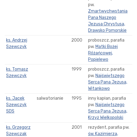
pw.
Zmartwychwstania
Pana Naszego
Jezusa Chrystusa,
Drawsko Pomorskie
ks. Andrzej
2000
proboszcz, parafia
Szewczyk
pw.
Matki Bożej
Różańcowej,
Popielewo
ks. Tomasz
1999
proboszcz, parafia
Szewczyk
pw.
Najświętszego
Serca Pana Jezusa,
Witankowo
ks. Jacek
salwatorianie
1995
inny kapłan, parafia
Szewczyk
pw.
Najświętszego
SDS
Serca Pana Jezusa,
Krzyż Wielkopolski
ks. Grzegorz
2001
rezydent, parafia pw.
Szewczak
św. Kazimierza,