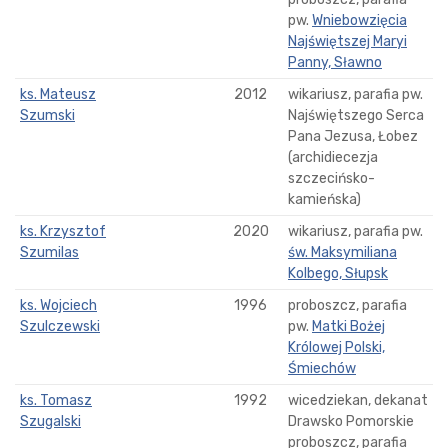
pw.
Wniebowzięcia
Najświętszej Maryi
Panny, Sławno
ks. Mateusz
2012
wikariusz, parafia pw.
Szumski
Najświętszego Serca
Pana Jezusa, Łobez
(archidiecezja
szczecińsko-
kamieńska)
ks. Krzysztof
2020
wikariusz, parafia pw.
Szumilas
św. Maksymiliana
Kolbego, Słupsk
ks. Wojciech
1996
proboszcz, parafia
Szulczewski
pw.
Matki Bożej
Królowej Polski,
Śmiechów
ks. Tomasz
1992
wicedziekan, dekanat
Szugalski
Drawsko Pomorskie
proboszcz, parafia