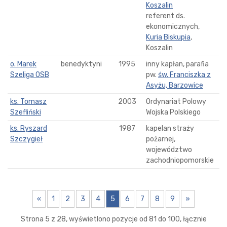
Koszalin
referent ds.
ekonomicznych,
Kuria Biskupia
,
Koszalin
o. Marek
benedyktyni
1995
inny kapłan, parafia
Szeliga OSB
pw.
św. Franciszka z
Asyżu, Barzowice
ks. Tomasz
2003
Ordynariat Polowy
Szefliński
Wojska Polskiego
ks. Ryszard
1987
kapelan straży
Szczygieł
pożarnej,
województwo
zachodniopomorskie
«
1
2
3
4
5
6
7
8
9
»
Strona 5 z 28, wyświetlono pozycje od 81 do 100, łącznie