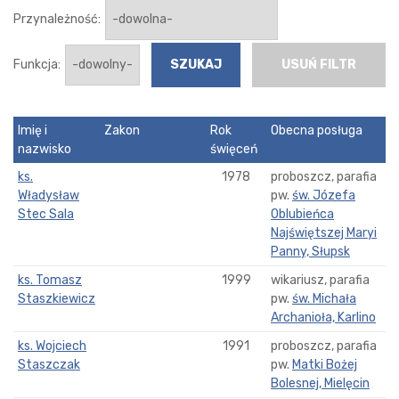
Przynależność:
Funkcja:
USUŃ FILTR
Imię i
Zakon
Rok
Obecna posługa
nazwisko
święceń
ks.
1978
proboszcz, parafia
Władysław
pw.
św. Józefa
Stec Sala
Oblubieńca
Najświętszej Maryi
Panny, Słupsk
ks. Tomasz
1999
wikariusz, parafia
Staszkiewicz
pw.
św. Michała
Archanioła, Karlino
ks. Wojciech
1991
proboszcz, parafia
Staszczak
pw.
Matki Bożej
Bolesnej, Mielęcin