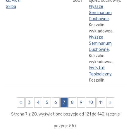
ks. Piotr
2007
ojciec duchowny,
Skiba
Wyższe
Seminarium
Duchowne
,
Koszalin
wykładowca,
Wyższe
Seminarium
Duchowne
,
Koszalin
wykładowca,
Instytut
Teologiczny
,
Koszalin
«
3
4
5
6
7
8
9
10
11
»
Strona 7 z 28, wyświetlono pozycje od 121 do 140, łącznie
pozycji: 557.