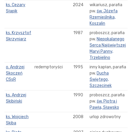
ks. Cezary
2024
wikariusz, parafia
Słapik
pw.
św. Józefa
Rzemieślnika,
Koszalin
ks. Krzysztof
1987
proboszcz, parafia
Skrzyniarz
pw.
Niepokalanego
Serca Najświętszej
Maryi Panny,
Trzebielino
o. Andrzej
redemptoryści
1995
inny kapłan, parafia
Skoczeń
pw.
Ducha
CSsR
Świętego,
Szczecinek
ks. Andrzej
1990
proboszcz, parafia
Skibiński
pw.
św. Piotra i
Pawła, Sławsko
ks. Wojciech
2008
urlop zdrowotny
Skiba