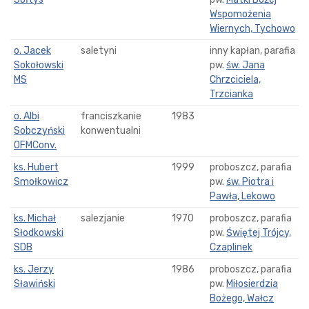
Wspomożenia
Wiernych, Tychowo
o. Jacek
saletyni
inny kapłan, parafia
Sokołowski
pw.
św. Jana
MS
Chrzciciela,
Trzcianka
o. Albi
franciszkanie
1983
Sobczyński
konwentualni
OFMConv.
ks. Hubert
1999
proboszcz, parafia
Smołkowicz
pw.
św. Piotra i
Pawła, Lekowo
ks. Michał
salezjanie
1970
proboszcz, parafia
Słodkowski
pw.
Świętej Trójcy,
SDB
Czaplinek
ks. Jerzy
1986
proboszcz, parafia
Sławiński
pw.
Miłosierdzia
Bożego, Wałcz