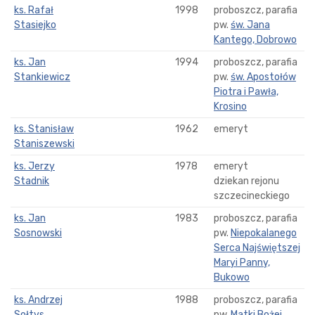
ks. Rafał
1998
proboszcz, parafia
Stasiejko
pw.
św. Jana
Kantego, Dobrowo
ks. Jan
1994
proboszcz, parafia
Stankiewicz
pw.
św. Apostołów
Piotra i Pawła,
Krosino
ks. Stanisław
1962
emeryt
Staniszewski
ks. Jerzy
1978
emeryt
Stadnik
dziekan rejonu
szczecineckiego
ks. Jan
1983
proboszcz, parafia
Sosnowski
pw.
Niepokalanego
Serca Najświętszej
Maryi Panny,
Bukowo
ks. Andrzej
1988
proboszcz, parafia
Sołtys
pw.
Matki Bożej