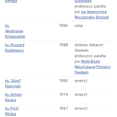
Kempa
Drzonowo
proboszcz, parafia
pw.
św. Wawrzyńca
Męczennika, Brzezie
ks.
1986
urlop
Władysław
Kitajgrodzki
ks. Ryszard
1988
dziekan, dekanat
Kizielewicz
Świdwin
proboszcz, parafia
pw.
Matki Bożej
Nieustającej Pomocy,
Świdwin
ks. Józef
1982
emeryt
Klażyński
ks. Antoni
1974
emeryt
Kloska
ks. Piotr
1967
emeryt
Klóska