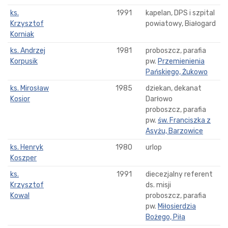
ks.
1991
kapelan, DPS i szpital
Krzysztof
powiatowy, Białogard
Korniak
ks. Andrzej
1981
proboszcz, parafia
Korpusik
pw.
Przemienienia
Pańskiego, Żukowo
ks. Mirosław
1985
dziekan, dekanat
Kosior
Darłowo
proboszcz, parafia
pw.
św. Franciszka z
Asyżu, Barzowice
ks. Henryk
1980
urlop
Koszper
ks.
1991
diecezjalny referent
Krzysztof
ds. misji
Kowal
proboszcz, parafia
pw.
Miłosierdzia
Bożego, Piła