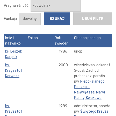
Przynależność:
Funkcja:
USUŃ FILTR
Imię i
Zakon
Rok
Obecna posługa
nazwisko
święceń
ks. Leszek
1986
urlop
Karpiuk
ks.
2000
wicedziekan, dekanat
Krzysztof
Słupsk Zachód
Karwasz
proboszcz, parafia
pw.
Niepokalanego
Poczęcia
Najświętszej Maryi
Panny, Kwakowo
ks.
1989
administrator, parafia
Krzysztof
pw.
Świętego Krzyża,