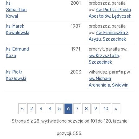
ks.
2001
proboszcz, parafia
Sebastian
pw.
św. Piotra i Pawła
Kowal
Apostołów, Lędyczek
ks. Marek
1987
proboszcz, parafia
Kowalewski
pw.
św. Franciszka z
Asyżu, Szczecinek
ks. Edmund
1971
emeryt, parafia pw.
Koza
św. Krzysztofa,
Szczecinek
ks. Piotr
2003
wikariusz, parafia pw.
Kozłowski
św. Michała
Archanioła, Świdwin
«
2
3
4
5
6
7
8
9
10
»
Strona 6 z 28, wyświetlono pozycje od 101 do 120, łącznie
pozycji: 555.